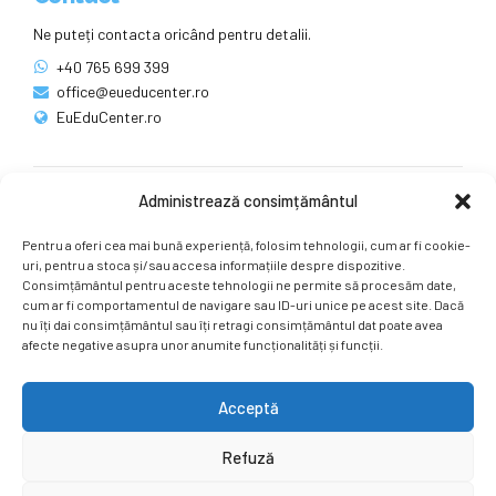
Ne puteți contacta oricând pentru detalii.
+40 765 699 399
office@eueducenter.ro
EuEduCenter.ro
Administrează consimțământul
Rețele sociale
Pentru a oferi cea mai bună experiență, folosim tehnologii, cum ar fi cookie-
Ne puteți găsi și pe rețelele sociale.
uri, pentru a stoca și/sau accesa informațiile despre dispozitive.
Consimțământul pentru aceste tehnologii ne permite să procesăm date,
cum ar fi comportamentul de navigare sau ID-uri unice pe acest site. Dacă
nu îți dai consimțământul sau îți retragi consimțământul dat poate avea
afecte negative asupra unor anumite funcționalități și funcții.
Acceptă
Copyright by
EuEduCenter.ro
.
Refuză