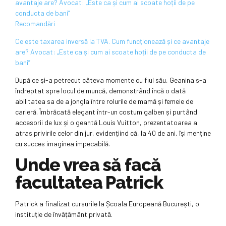
Recomandări
Ce este taxarea inversă la TVA. Cum funcționează și ce avantaje
are? Avocat: „Este ca și cum ai scoate hoții de pe conducta de
bani”
După ce și-a petrecut câteva momente cu fiul său, Geanina s-a
îndreptat spre locul de muncă, demonstrând încă o dată
abilitatea sa de a jongla între rolurile de mamă și femeie de
carieră. Îmbrăcată elegant într-un costum galben și purtând
accesorii de lux și o geantă Louis Vuitton, prezentatoarea a
atras privirile celor din jur, evidențiind că, la 40 de ani, își menține
cu succes imaginea impecabilă.
Unde vrea să facă
facultatea Patrick
Patrick a finalizat cursurile la Școala Europeană București, o
instituție de învățământ privată.