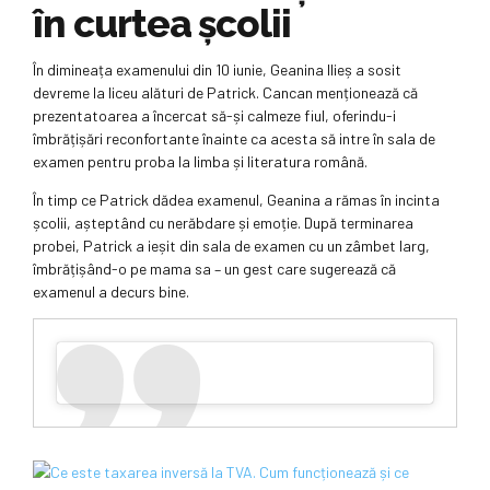
în curtea școlii
În dimineața examenului din 10 iunie, Geanina Ilieș a sosit
devreme la liceu alături de Patrick. Cancan menționează că
prezentatoarea a încercat să-și calmeze fiul, oferindu-i
îmbrățișări reconfortante înainte ca acesta să intre în sala de
examen pentru proba la limba și literatura română.
În timp ce Patrick dădea examenul, Geanina a rămas în incinta
școlii, așteptând cu nerăbdare și emoție. După terminarea
probei, Patrick a ieșit din sala de examen cu un zâmbet larg,
îmbrățișând-o pe mama sa – un gest care sugerează că
examenul a decurs bine.