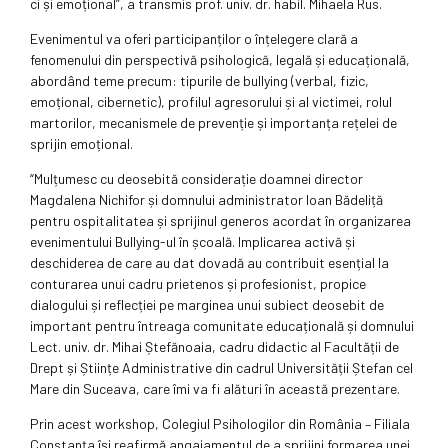
ci și emoțional”, a transmis prof. univ. dr. habil. Mihaela Rus.
Evenimentul va oferi participanților o înțelegere clară a
fenomenului din perspectivă psihologică, legală și educațională,
abordând teme precum: tipurile de bullying (verbal, fizic,
emoțional, cibernetic), profilul agresorului și al victimei, rolul
martorilor, mecanismele de prevenție și importanța rețelei de
sprijin emoțional.
“Mulțumesc cu deosebită considerație doamnei director
Magdalena Nichifor și domnului administrator Ioan Bădeliță
pentru ospitalitatea și sprijinul generos acordat în organizarea
evenimentului Bullying-ul în școală. Implicarea activă și
deschiderea de care au dat dovadă au contribuit esențial la
conturarea unui cadru prietenos și profesionist, propice
dialogului și reflecției pe marginea unui subiect deosebit de
important pentru întreaga comunitate educațională și domnului
Lect. univ. dr. Mihai Ștefănoaia, cadru didactic al Facultății de
Drept și Științe Administrative din cadrul Universității Ștefan cel
Mare din Suceava, care îmi va fi alături în această prezentare.
Prin acest workshop, Colegiul Psihologilor din România – Filiala
Constanța își reafirmă angajamentul de a sprijini formarea unei