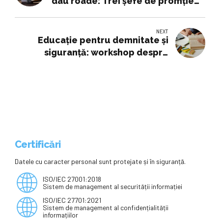
dau roade: Trei șefe de promție
de 10 ne arată ce înseamnă să
strălucești cu adevărat la
NEXT
Colegiul Emil Racoviță
Educație pentru demnitate și
siguranță: workshop despre
bullying în școală la Liceul
Teoretic Filadelfia din Suceava
Certificări
Datele cu caracter personal sunt protejate și în siguranță.
ISO/IEC 27001:2018
Sistem de management al securității informației
ISO/IEC 27701:2021
Sistem de management al confidențialității
informațiilor