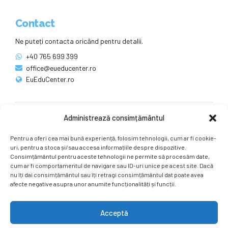
Contact
Ne puteți contacta oricând pentru detalii.
+40 765 699 399
office@eueducenter.ro
EuEduCenter.ro
Administrează consimțământul
Rețele sociale
Pentru a oferi cea mai bună experiență, folosim tehnologii, cum ar fi cookie-
Ne puteți găsi și pe rețelele sociale.
uri, pentru a stoca și/sau accesa informațiile despre dispozitive.
Consimțământul pentru aceste tehnologii ne permite să procesăm date,
cum ar fi comportamentul de navigare sau ID-uri unice pe acest site. Dacă
nu îți dai consimțământul sau îți retragi consimțământul dat poate avea
afecte negative asupra unor anumite funcționalități și funcții.
Acceptă