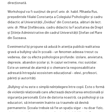
direcționată.
Workshopul va fi susținut de prof. univ. dr. habil. Mihaela Rus,
președintele filialei Constanța a Colegiului Psihologilor și cadru
didactic al Universității „Ovidius” din Constanța, alături de lect.
univ. dr. Mihai Ștefănoaia, cadru didactic la Facultatea de Drept
și Științe Administrative din cadrul Universității Ștefan cel Mare
din Suceava.
Evenimentul își propune să aducă în atenția publică realitatea
gravă a bullying-ului în școală – un fenomen adesea trecut cu
vederea, dar cu efecte psihologice profunde: izolare, anxietate,
depresie, abandon școlar și, în cazuri extreme, risc suicidar.
Este un semnal de alarmă și o chemare la responsabilitate
adresată întregului ecosistem educațional – elevi, profesori,
părinți și autorități.
„Bullying-ul nu este o simplă neînțelegere între copii. Este o formă
de violență relațională care afectează dezvoltarea emoțională și
siguranța personală. Este de datoria noastră, ca psihologi și ca
educatori, să intervenim înainte ca traumele să devină
permanente. Școala trebuie să fie un spațiu sigur – nu doar fizic,