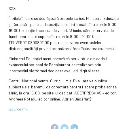
XXX
În zilele în care se desfășoară probele scrise, Ministerul Educației
și Cercetării pune la dispoziția celor interesați, între orele 8:00 –
16:00 (excepție face ziua de vineri, 13 iunie, când intervalul de
funcționare este cuprins între orele 8:00 – 14:00), linia
TELVERDE 0800801100 pentru sesizarea eventualelor
disfuncționalități privind organizarea/desfășurarea examenului.
Ministerul Educației menționează că activitățile din cadrul
examenului național de Bacalaureat se realizează prin
intermediul platformei dedicate evaluării digitalizate.
Centrul Național pentru Curriculum și Evaluare va publica
subiectele și baremul de corectare pentru fiecare probă scrisă,
zilnic, la ora 15:00, pe site-ul dedicat. AGERPRES/(AS – editor:
Andreea Rotaru, editor online: Adrian Dădârlat)
Source link