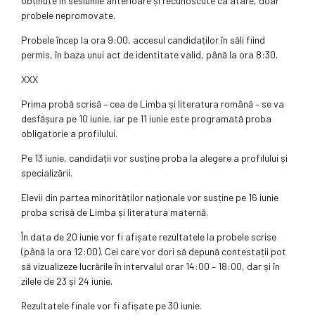
obținute în sesiunile anterioare și recunoscute ca atare, doar
probele nepromovate.
Probele încep la ora 9:00, accesul candidaților în săli fiind
permis, în baza unui act de identitate valid, până la ora 8:30.
XXX
Prima probă scrisă – cea de Limba și literatura română – se va
desfășura pe 10 iunie, iar pe 11 iunie este programată proba
obligatorie a profilului.
Pe 13 iunie, candidații vor susține proba la alegere a profilului și
specializării.
Elevii din partea minorităților naționale vor susține pe 16 iunie
proba scrisă de Limba și literatura maternă.
În data de 20 iunie vor fi afișate rezultatele la probele scrise
(până la ora 12:00). Cei care vor dori să depună contestații pot
să vizualizeze lucrările în intervalul orar 14:00 – 18:00, dar și în
zilele de 23 și 24 iunie.
Rezultatele finale vor fi afișate pe 30 iunie.