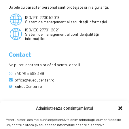
Datele cu caracter personal sunt protejate și în siguranță.
ISO/IEC 27001:2018
Sistem de management al securității informației
ISO/IEC 27701:2021
Sistem de management al confidențialității
informațiilor
Contact
Ne puteți contacta oricând pentru detalii.
+40 765 699 399
office@eueducenter.ro
EuEduCenter.ro
Administrează consimțământul
Rețele sociale
Pentru a oferi cea mai bună experiență, folosim tehnologii, cum ar fi cookie-
Ne puteți găsi și pe rețelele sociale.
uri, pentru a stoca și/sau accesa informațiile despre dispozitive.