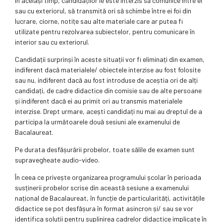
În același timp, candidaților le este interzis să comunice între ei
sau cu exteriorul, să transmită ori să schimbe între ei foi din
lucrare, ciorne, notițe sau alte materiale care ar putea fi
utilizate pentru rezolvarea subiectelor, pentru comunicare în
interior sau cu exteriorul.
Candidații surprinși în aceste situații vor fi eliminați din examen,
indiferent dacă materialele/ obiectele interzise au fost folosite
sau nu, indiferent dacă au fost introduse de aceștia ori de alți
candidați, de cadre didactice din comisie sau de alte persoane
și indiferent dacă ei au primit ori au transmis materialele
interzise. Drept urmare, acești candidați nu mai au dreptul de a
participa la următoarele două sesiuni ale examenului de
Bacalaureat.
Pe durata desfășurării probelor, toate sălile de examen sunt
supravegheate audio-video.
În ceea ce privește organizarea programului școlar în perioada
susținerii probelor scrise din această sesiune a examenului
național de Bacalaureat, în funcție de particularități, activitățile
didactice se pot desfășura în format asincron și/ sau se vor
identifica soluții pentru suplinirea cadrelor didactice implicate în