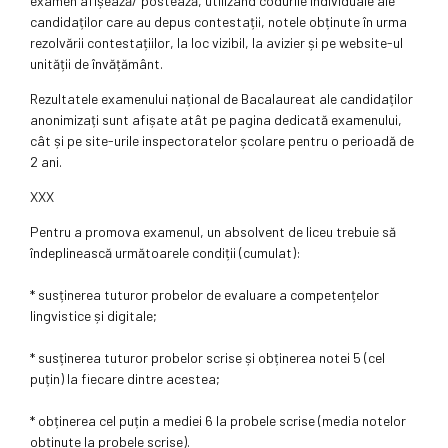
examen afișează/ postează, utilizând codurile individuale ale
candidaților care au depus contestații, notele obținute în urma
rezolvării contestațiilor, la loc vizibil, la avizier și pe website-ul
unității de învățământ.
Rezultatele examenului național de Bacalaureat ale candidaților
anonimizați sunt afișate atât pe pagina dedicată examenului,
cât și pe site-urile inspectoratelor școlare pentru o perioadă de
2 ani.
XXX
Pentru a promova examenul, un absolvent de liceu trebuie să
îndeplinească următoarele condiții (cumulat):
* susținerea tuturor probelor de evaluare a competențelor
lingvistice și digitale;
* susținerea tuturor probelor scrise și obținerea notei 5 (cel
puțin) la fiecare dintre acestea;
* obținerea cel puțin a mediei 6 la probele scrise (media notelor
obținute la probele scrise).