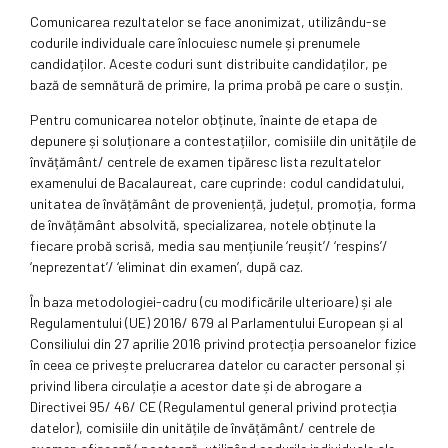
Comunicarea rezultatelor se face anonimizat, utilizându-se
codurile individuale care înlocuiesc numele și prenumele
candidaților. Aceste coduri sunt distribuite candidaților, pe
bază de semnătură de primire, la prima probă pe care o susțin.
Pentru comunicarea notelor obținute, înainte de etapa de
depunere și soluționare a contestațiilor, comisiile din unitățile de
învățământ/ centrele de examen tipăresc lista rezultatelor
examenului de Bacalaureat, care cuprinde: codul candidatului,
unitatea de învățământ de proveniență, județul, promoția, forma
de învățământ absolvită, specializarea, notele obținute la
fiecare probă scrisă, media sau mențiunile ‘reușit’/ ‘respins’/
‘neprezentat’/ ‘eliminat din examen’, după caz.
În baza metodologiei-cadru (cu modificările ulterioare) și ale
Regulamentului (UE) 2016/ 679 al Parlamentului European și al
Consiliului din 27 aprilie 2016 privind protecția persoanelor fizice
în ceea ce privește prelucrarea datelor cu caracter personal și
privind libera circulație a acestor date și de abrogare a
Directivei 95/ 46/ CE (Regulamentul general privind protecția
datelor), comisiile din unitățile de învățământ/ centrele de