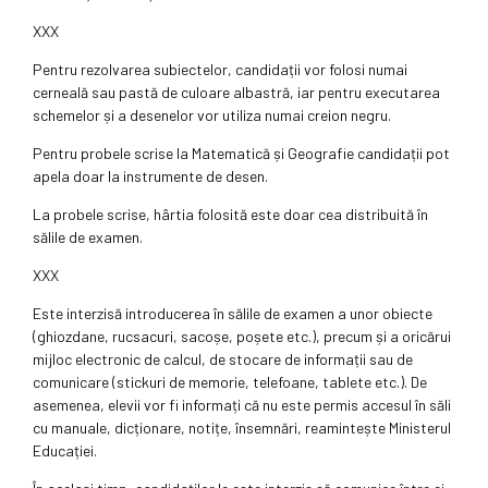
XXX
Pentru rezolvarea subiectelor, candidații vor folosi numai
cerneală sau pastă de culoare albastră, iar pentru executarea
schemelor și a desenelor vor utiliza numai creion negru.
Pentru probele scrise la Matematică și Geografie candidații pot
apela doar la instrumente de desen.
La probele scrise, hârtia folosită este doar cea distribuită în
sălile de examen.
XXX
Este interzisă introducerea în sălile de examen a unor obiecte
(ghiozdane, rucsacuri, sacoșe, poșete etc.), precum și a oricărui
mijloc electronic de calcul, de stocare de informații sau de
comunicare (stickuri de memorie, telefoane, tablete etc.). De
asemenea, elevii vor fi informați că nu este permis accesul în săli
cu manuale, dicționare, notițe, însemnări, reamintește Ministerul
Educației.