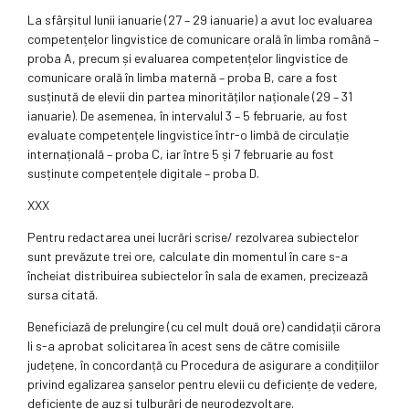
La sfârșitul lunii ianuarie (27 – 29 ianuarie) a avut loc evaluarea
competențelor lingvistice de comunicare orală în limba română –
proba A, precum și evaluarea competențelor lingvistice de
comunicare orală în limba maternă – proba B, care a fost
susținută de elevii din partea minorităților naționale (29 – 31
ianuarie). De asemenea, în intervalul 3 – 5 februarie, au fost
evaluate competențele lingvistice într-o limbă de circulație
internațională – proba C, iar între 5 și 7 februarie au fost
susținute competențele digitale – proba D.
XXX
Pentru redactarea unei lucrări scrise/ rezolvarea subiectelor
sunt prevăzute trei ore, calculate din momentul în care s-a
încheiat distribuirea subiectelor în sala de examen, precizează
sursa citată.
Beneficiază de prelungire (cu cel mult două ore) candidații cărora
li s-a aprobat solicitarea în acest sens de către comisiile
județene, în concordanță cu Procedura de asigurare a condițiilor
privind egalizarea șanselor pentru elevii cu deficiențe de vedere,
deficiențe de auz și tulburări de neurodezvoltare.