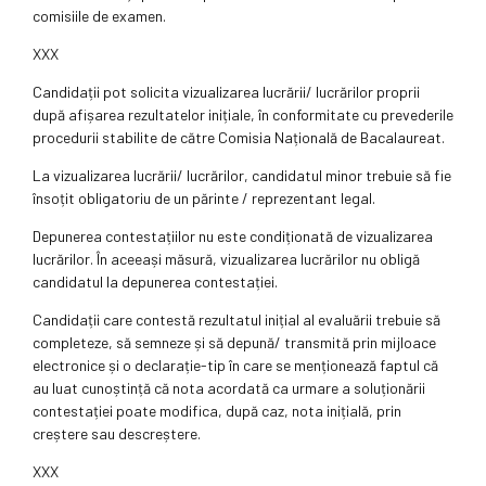
comisiile de examen.
XXX
Candidații pot solicita vizualizarea lucrării/ lucrărilor proprii
după afișarea rezultatelor inițiale, în conformitate cu prevederile
procedurii stabilite de către Comisia Națională de Bacalaureat.
La vizualizarea lucrării/ lucrărilor, candidatul minor trebuie să fie
însoțit obligatoriu de un părinte / reprezentant legal.
Depunerea contestațiilor nu este condiționată de vizualizarea
lucrărilor. În aceeași măsură, vizualizarea lucrărilor nu obligă
candidatul la depunerea contestației.
Candidații care contestă rezultatul inițial al evaluării trebuie să
completeze, să semneze și să depună/ transmită prin mijloace
electronice și o declarație-tip în care se menționează faptul că
au luat cunoștință că nota acordată ca urmare a soluționării
contestației poate modifica, după caz, nota inițială, prin
creștere sau descreștere.
XXX