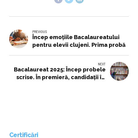
PREVIOUS
Încep emoțiile Bacalaureatului
pentru elevii clujeni. Prima probă
NEXT
Bacalaureat 2025: Încep probele
scrise. În premieră, candidații își
vor putea vedea lucrările înainte
să depună contestații
Certificări