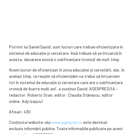
Potrivit lui Daniel David, sunt lucruri care trebuie eficientizate în
sistemul de educație și cercetare, însă trebuie să se întoarcă în
acesta, deoarece există o subfinanțare ‘cronică’ de mult timp.
‘Avem lucruri de eficientizat în zona educației și cercetării, dar, în
același timp, ce reușim să eficientizăm va trebui să întoarcem
tot în sistemul de educație și cercetare care are o subfinanțare
cronică de foarte mulți ani’, a susținut David. AGERPRES/(A –
redactor: Roberto Stan, editor: Claudia Stănescu, editor
online: Ady Ivaşcu)
Afisari: 430
Conținutul website-ului
www.agerpres.ro
este destinat
exclusiv informării publice. Toate informaţiile publicate pe acest