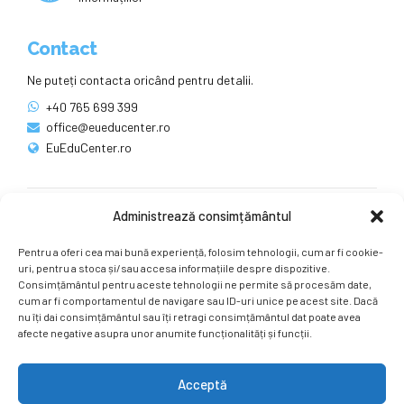
Contact
Ne puteți contacta oricând pentru detalii.
+40 765 699 399
office@eueducenter.ro
EuEduCenter.ro
Administrează consimțământul
Rețele sociale
Pentru a oferi cea mai bună experiență, folosim tehnologii, cum ar fi cookie-
Ne puteți găsi și pe rețelele sociale.
uri, pentru a stoca și/sau accesa informațiile despre dispozitive.
Consimțământul pentru aceste tehnologii ne permite să procesăm date,
cum ar fi comportamentul de navigare sau ID-uri unice pe acest site. Dacă
nu îți dai consimțământul sau îți retragi consimțământul dat poate avea
afecte negative asupra unor anumite funcționalități și funcții.
Acceptă