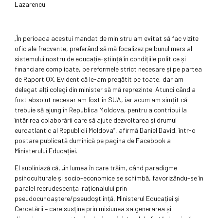
Lazarencu.
„În perioada acestui mandat de ministru am evitat să fac vizite
oficiale frecvente, preferând să mă focalizez pe bunul mers al
sistemului nostru de educație-știință în condițiile politice și
financiare complicate, pe reformele strict necesare și pe partea
de Raport QX. Evident că le-am pregătit pe toate, dar am
delegat alți colegi din minister să mă reprezinte. Atunci când a
fost absolut necesar am fost în SUA, iar acum am simțit că
trebuie să ajung în Republica Moldova, pentru a contribui la
întărirea colaborării care să ajute dezvoltarea și drumul
euroatlantic al Republicii Moldova”, afirmă Daniel David, într-o
postare publicată duminică pe pagina de Facebook a
Ministerului Educației.
El subliniază că, „în lumea în care trăim, când paradigme
psihoculturale și socio-economice se schimbă, favorizându-se în
paralel recrudescența iraționalului prin
pseudocunoaștere/pseudoștiință, Ministerul Educației și
Cercetării – care susține prin misiunea sa generarea și