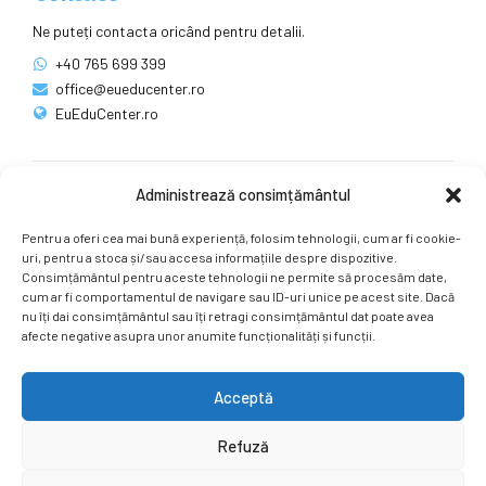
Ne puteți contacta oricând pentru detalii.
+40 765 699 399
office@eueducenter.ro
EuEduCenter.ro
Administrează consimțământul
Rețele sociale
Pentru a oferi cea mai bună experiență, folosim tehnologii, cum ar fi cookie-
Ne puteți găsi și pe rețelele sociale.
uri, pentru a stoca și/sau accesa informațiile despre dispozitive.
Consimțământul pentru aceste tehnologii ne permite să procesăm date,
cum ar fi comportamentul de navigare sau ID-uri unice pe acest site. Dacă
nu îți dai consimțământul sau îți retragi consimțământul dat poate avea
afecte negative asupra unor anumite funcționalități și funcții.
Acceptă
Copyright by
EuEduCenter.ro
.
Refuză
Prima Pagină
Simpozion Internațional
Revista
Știri