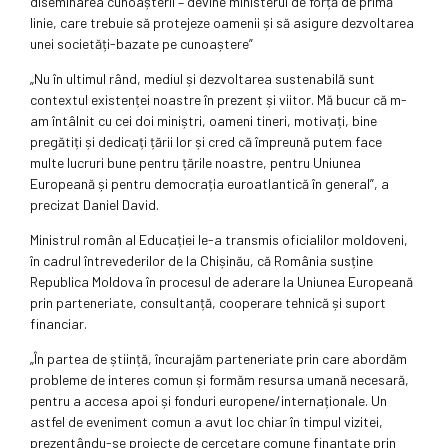
diseminarea cunoașterii – devine ministerul de forță de primă
linie, care trebuie să protejeze oamenii și să asigure dezvoltarea
unei societăți-bazate pe cunoaștere”
„Nu în ultimul rând, mediul și dezvoltarea sustenabilă sunt
contextul existenței noastre în prezent și viitor. Mă bucur că m-
am întâlnit cu cei doi miniștri, oameni tineri, motivați, bine
pregătiți și dedicați țării lor și cred că împreună putem face
multe lucruri bune pentru țările noastre, pentru Uniunea
Europeană și pentru democrația euroatlantică în general”, a
precizat Daniel David.
Ministrul român al Educației le-a transmis oficialilor moldoveni,
în cadrul întrevederilor de la Chișinău, că România susține
Republica Moldova în procesul de aderare la Uniunea Europeană
prin parteneriate, consultanță, cooperare tehnică și suport
financiar.
„În partea de știință, încurajăm parteneriate prin care abordăm
probleme de interes comun și formăm resursa umană necesară,
pentru a accesa apoi și fonduri europene/internaționale. Un
astfel de eveniment comun a avut loc chiar în timpul vizitei,
prezentându-se proiecte de cercetare comune finanțate prin