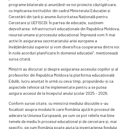
programe bilaterale și anunțând-se noi proiecte câștigătoare,
cu implicarea instituțiilor din cadrul Ministerului Educației și
Cercetării din țară și anume Autoritatea Națională pentru
Cercetare și UEFISCDI. În partea de educație, susținem
dezvoltarea: infrastructurii educaționale din Republica Moldova,
resursei umane și procesului educațional. Împreună vom fi mai
activi în asigurarea secretariatului ariei europene a
învățământului superior și vom diversifica cooperarea dintre noi
în noile acorduri planificate în domeniul educației”, menționează
sursa citată.
Miniștrii au discutat și despre asigurarea accesului copiilor și al
profesorilor din Republica Moldova la platforma educațională
Edulib, lucru anunțat în urmă cu ceva timp, propunându-și ca
aspectele tehnice să fie implementate pentru a se putea
asigura accesul de la începutul anului școlar 2025 – 2026.
Conform sursei citate, cu ministrul mediului discuțiile s-au
focalizat asupra modului în care România ajută în procesul de
aderare la Uniunea Europeană, pe cum se pot reliefa mai bine
temele de mediu în procesul educațional și de cercetare și, mai
specific, pe cum România poate ajuta la inventarierea fondului