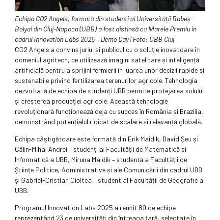
Echipa CO2 Angels, formată din studenți ai Universității Babeș-
Bolyai din Cluj-Napoca (UBB) a fost distinsă cu Μarele Premiu în
cadrul Innovation Labs 2025 – Demo Day | Foto: UBB Cluj
CO2 Angels a convins juriul și publicul cu o soluție inovatoare în
domeniul agritech, ce utilizează imagini satelitare și inteligență
artificială pentru a sprijini fermierii în luarea unor decizii rapide și
sustenabile privind fertilizarea terenurilor agricole. Tehnologia
dezvoltată de echipa de studenți UBB permite protejarea solului
și creșterea producției agricole. Această tehnologie
revoluționară funcționează deja cu succes în România și Brazilia,
demonstrând potențialul ridicat de scalare și relevanță globală.
Echipa câștigătoare este formată din Erik Maidik, David Șeu și
Călin-Mihai Andrei – studenți ai Facultății de Matematică și
Informatică a UBB, Miruna Maidik – studentă a Facultății de
Științe Politice, Administrative și ale Comunicării din cadrul UBB
și Gabriel-Cristian Cioltea – student al Facultății de Geografie a
UBB.
Programul Innovation Labs 2025 a reunit 80 de echipe
reprezentând 23 de universități din întreaga țară, selectate în