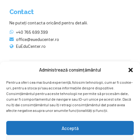
Contact
Ne puteți contacta oricând pentru detalii.
+40 765 699 399
office@eueducenter.ro
EuEduCenter.ro
Administrează consimțământul
Rețele sociale
Pentru a oferi cea mai bună experiență, folosim tehnologii, cum ar fi cookie-
Ne puteți găsi și pe rețelele sociale.
uri, pentru a stoca și/sau accesa informațiile despre dispozitive.
Consimțământul pentru aceste tehnologii ne permite să procesăm date,
cum ar fi comportamentul de navigare sau ID-uri unice pe acest site. Dacă
nu îți dai consimțământul sau îți retragi consimțământul dat poate avea
afecte negative asupra unor anumite funcționalități și funcții.
Acceptă
Copyright by
EuEduCenter.ro
.