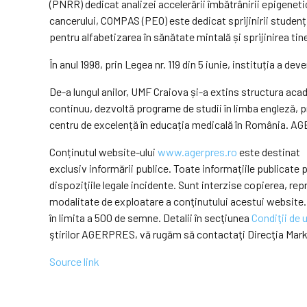
(PNRR) dedicat analizei accelerării îmbătrânirii epigeneti
cancerului, COMPAS (PEO) este dedicat sprijinirii studen
pentru alfabetizarea în sănătate mintală și sprijinirea tine
În anul 1998, prin Legea nr. 119 din 5 iunie, instituția a 
De-a lungul anilor, UMF Craiova și-a extins structura ac
continuu, dezvoltă programe de studii în limba engleză, p
centru de excelență în educația medicală în România. AGER
Conținutul website-ului
www.agerpres.ro
este destinat
exclusiv informării publice. Toate informaţiile publicat
dispoziţiile legale incidente. Sunt interzise copierea, r
modalitate de exploatare a conţinutului acestui website.
în limita a 500 de semne. Detalii în secţiunea
Condiţii de u
ştirilor AGERPRES, vă rugăm să contactaţi Direcţia Mar
Source link