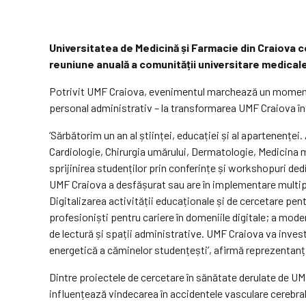
Universitatea de Medicină și Farmacie din Craiova cele
reuniune anuală a comunității universitare medicale
Potrivit UMF Craiova, evenimentul marchează un moment de
personal administrativ – la transformarea UMF Craiova într
‘Sărbătorim un an al științei, educației și al apartenenț
Cardiologie, Chirurgia umărului, Dermatologie, Medicina mu
sprijinirea studenților prin conferințe și workshopuri ded
UMF Craiova a desfășurat sau are în implementare multipl
Digitalizarea activității educaționale și de cercetare pent
profesioniști pentru cariere în domeniile digitale; a moder
de lectură și spații administrative. UMF Craiova va investi
energetică a căminelor studențești’, afirmă reprezentan
Dintre proiectele de cercetare în sănătate derulate de U
influențează vindecarea în accidentele vasculare cerebral