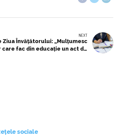
NEXT
e Ziua Învățătorului: „Mulţumesc
 care fac din educaţie un act de
responsabilitate”
ețele sociale