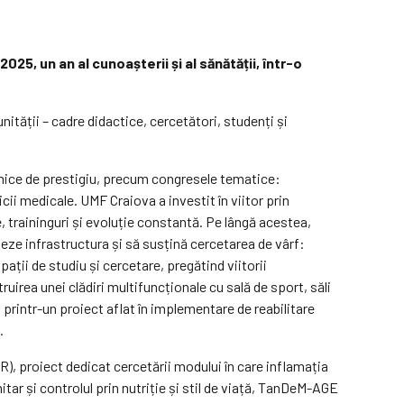
025, un an al cunoașterii și al sănătății, într-o
tății – cadre didactice, cercetători, studenți și
demice de prestigiu, precum congresele tematice:
ii medicale. UMF Craiova a investit în viitor prin
, traininguri și evoluție constantă. Pe lângă acestea,
ze infrastructura și să susțină cercetarea de vârf:
ații de studiu și cercetare, pregătind viitorii
uirea unei clădiri multifuncționale cu sală de sport, săli
s printr-un proiect aflat în implementare de reabilitare
.
, proiect dedicat cercetării modului în care inflamația
ar și controlul prin nutriție și stil de viață, TanDeM-AGE