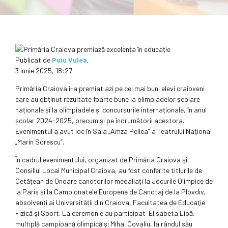
Publicat de
Puiu Vulea
,
3 iunie 2025, 18:27
Primăria Craiova i-a premiat azi pe cei mai buni elevi craioveni
care au obținut rezultate foarte bune la olimpiadelor școlare
naționale și la olimpiadele și concursurile internaționale, în anul
școlar 2024-2025, precum și pe îndrumătorii acestora.
Evenimentul a avut loc în Sala „Amza Pellea” a Teatrului Naţional
„Marin Sorescu”.
În cadrul evenimentului, organizat de Primăria Craiova şi
Consiliul Local Municipal Craiova, au fost conferite titlurile de
Cetățean de Onoare canotorilor medaliați la Jocurile Olimpice de
la Paris și la Campionatele Europene de Canotaj de la Plovdiv,
absolvenți ai Universității din Craiova, Facultatea de Educaţie
Fizică şi Sport. La ceremonie au participat Elisabeta Lipă,
multiplă campioană olimpică şi Mihai Covaliu, la rândul său