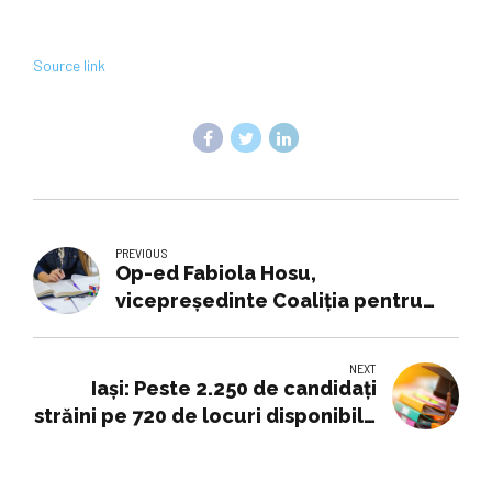
Source link
PREVIOUS
Op-ed Fabiola Hosu,
vicepreşedinte Coaliţia pentru
Educaţie: Mitul lui “business as
usual” e mort.
NEXT
Iași: Peste 2.250 de candidați
străini pe 720 de locuri disponibile
la UMF 'Gr.T.Popa'