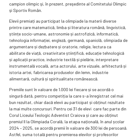
campion olimpic şi, în prezent, preşedinte al Comitetului Olimpic
şi Sportiv Român.
Elevii premiați au participat la olimpiade la materii diverse
printre care matematică, limba și literatura română, lingvistică,
științe socio-umane, astronomie și astrofizică, informatică,
tehnologia informației, engleză, germană, spaniolă, olimpiada de
argumentare și dezbatere și oratorie, religie, lectura ca
abilitate de viață, creativitate științifică, educație tehnologică
și aplicații practice, industrie textilă și pielărie, interpretare
instrumentală vocală, arta actorului, arte vizuale, arhitectură și
istoria artei, fabricarea produselor din lemn, industrie
alimentară, cultură și spiritualitate românească.
Premiile sunt în valoare de 1.000 lei fiecare și se acordă o
singură dată, pentru competiția la care s-a înregistrat cel mai
bun rezultat, chiar dacă elevii au participat și obținut rezultate
la mai multe concursuri. Pentru cei 31 de elevi care fac parte din
Corul Liceului Teologic Adventist Craiova și care au obținut
premiul II la Olimpiada Corală, la etapa națională, în anul școlar
2024 – 2025, se acordă premii în valoare de 300 lei de persoană.
Astfel, suma totală pentru premierea elevilor și profesorilor