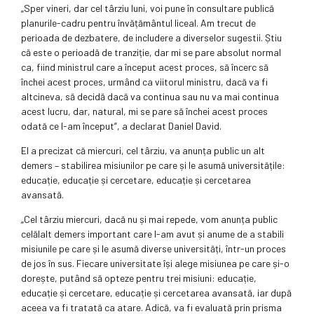
„Sper vineri, dar cel târziu luni, voi pune în consultare publică
planurile-cadru pentru învățământul liceal. Am trecut de
perioada de dezbatere, de includere a diverselor sugestii. Știu
că este o perioadă de tranziție, dar mi se pare absolut normal
ca, fiind ministrul care a început acest proces, să încerc să
închei acest proces, urmând ca viitorul ministru, dacă va fi
altcineva, să decidă dacă va continua sau nu va mai continua
acest lucru, dar, natural, mi se pare să închei acest proces
odată ce l-am început”, a declarat Daniel David.
El a precizat că miercuri, cel târziu, va anunța public un alt
demers – stabilirea misiunilor pe care și le asumă universitățile:
educație, educație și cercetare, educație și cercetarea
avansată.
„Cel târziu miercuri, dacă nu și mai repede, vom anunța public
celălalt demers important care l-am avut și anume de a stabili
misiunile pe care și le asumă diverse universități, într-un proces
de jos în sus. Fiecare universitate își alege misiunea pe care și-o
dorește, putând să opteze pentru trei misiuni: educație,
educație și cercetare, educație și cercetarea avansată, iar după
aceea va fi tratată ca atare. Adică, va fi evaluată prin prisma