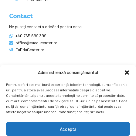
Contact
Ne puteți contacta oricând pentru detalii.
+40 765 699 399
office@eueducenter.ro
EuEduCenter.ro
Administrează consimțământul
Rețele sociale
Pentru a oferi cea mai bună experiență, folosim tehnologii, cum ar fi cookie-
Ne puteți găsi și pe rețelele sociale.
uri, pentru a stoca și/sau accesa informațiile despre dispozitive.
Consimțământul pentru aceste tehnologii ne permite să procesăm date,
cum ar fi comportamentul de navigare sau ID-uri unice pe acest site. Dacă
nu îți dai consimțământul sau îți retragi consimțământul dat poate avea
afecte negative asupra unor anumite funcționalități și funcții.
Acceptă