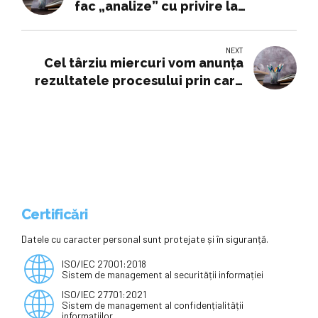
fac „analize” cu privire la
posibilitatea reducerii
cheltuelilor în sistem, el atrăgând
NEXT
atenţia că educaţia este deja
Cel târziu miercuri vom anunța
subfinanţată de mulţi ani
rezultatele procesului prin care
universitățile trebuie să-și
declare misiunea – de educație,
de educație-cercetare sau de
educație și cercetare avansată –
Edupedu.ro
Certificări
Datele cu caracter personal sunt protejate și în siguranță.
ISO/IEC 27001:2018
Sistem de management al securității informației
ISO/IEC 27701:2021
Sistem de management al confidențialității
informațiilor