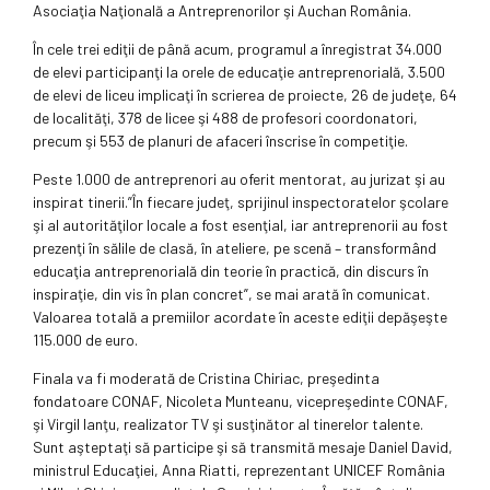
Asociaţia Naţională a Antreprenorilor şi Auchan România.
În cele trei ediţii de până acum, programul a înregistrat 34.000
de elevi participanţi la orele de educaţie antreprenorială, 3.500
de elevi de liceu implicaţi în scrierea de proiecte, 26 de judeţe, 64
de localităţi, 378 de licee şi 488 de profesori coordonatori,
precum şi 553 de planuri de afaceri înscrise în competiţie.
Peste 1.000 de antreprenori au oferit mentorat, au jurizat şi au
inspirat tinerii.”În fiecare judeţ, sprijinul inspectoratelor şcolare
şi al autorităţilor locale a fost esenţial, iar antreprenorii au fost
prezenţi în sălile de clasă, în ateliere, pe scenă – transformând
educaţia antreprenorială din teorie în practică, din discurs în
inspiraţie, din vis în plan concret”, se mai arată în comunicat.
Valoarea totală a premiilor acordate în aceste ediţii depăşeşte
115.000 de euro.
Finala va fi moderată de Cristina Chiriac, preşedinta
fondatoare CONAF, Nicoleta Munteanu, vicepreşedinte CONAF,
şi Virgil Ianţu, realizator TV şi susţinător al tinerelor talente.
Sunt aşteptaţi să participe şi să transmită mesaje Daniel David,
ministrul Educaţiei, Anna Riatti, reprezentant UNICEF România