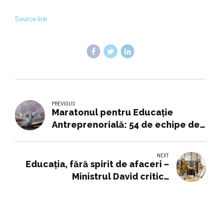
Source link
PREVIOUS
Maratonul pentru Educație
Antreprenorială: 54 de echipe de
liceeni vor participa luni la finala
ediției a III-a
NEXT
Educaţia, fără spirit de afaceri –
Ministrul David critică
mentalitatea din sistem