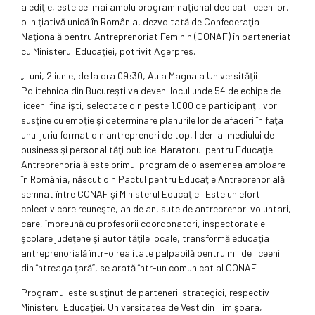
a ediţie, este cel mai amplu program naţional dedicat liceenilor,
o iniţiativă unică în România, dezvoltată de Confederaţia
Naţională pentru Antreprenoriat Feminin (CONAF) în parteneriat
cu Ministerul Educaţiei, potrivit Agerpres.
„Luni, 2 iunie, de la ora 09:30, Aula Magna a Universităţii
Politehnica din Bucureşti va deveni locul unde 54 de echipe de
liceeni finalişti, selectate din peste 1.000 de participanţi, vor
susţine cu emoţie şi determinare planurile lor de afaceri în faţa
unui juriu format din antreprenori de top, lideri ai mediului de
business şi personalităţi publice. Maratonul pentru Educaţie
Antreprenorială este primul program de o asemenea amploare
în România, născut din Pactul pentru Educaţie Antreprenorială
semnat între CONAF şi Ministerul Educaţiei. Este un efort
colectiv care reuneşte, an de an, sute de antreprenori voluntari,
care, împreună cu profesorii coordonatori, inspectoratele
şcolare judeţene şi autorităţile locale, transformă educaţia
antreprenorială într-o realitate palpabilă pentru mii de liceeni
din întreaga ţară”, se arată într-un comunicat al CONAF.
Programul este susţinut de partenerii strategici, respectiv
Ministerul Educaţiei, Universitatea de Vest din Timişoara,