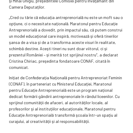
şi Mihai Ghigiu, preşedintele Comisiei pentru Învăţământ din
Camera Deputaţilor.
„Cred cu tărie că educaţia antreprenorială nu este un moft sau o
opţiune, ci o necesitate naţională. Maratonul pentru Educaţie
Antreprenorială a dovedit, prin impactul său, că putem construi
un model educaţional care inspiră, motivează şi oferă tinerilor
şansa de a visa şi de a transforma aceste visuri în realitate,
schimbă destine. Aceşti tineri nu sunt doar viitorul, ci şi
prezentul României – şi merită tot sprijinul nostru”, a declarat
Cristina Chiriac, preşedinta fondatoare CONAF, citată în
comunicat.
Iniţiat de Confederaţia Naţională pentru Antreprenoriat Feminin
(CONAF), în parteneriat cu Ministerul Educaţiei, Maratonul
pentru Educaţie Antreprenorială este un program naţional
dedicat formării gândirii antreprenoriale în rândul liceenilor. Cu
sprijinul comunităţii de afaceri, al autorităţilor locale, al
profesorilor şi al instituţiilor educaţionale, Maratonul pentru
Educaţie Antreprenorială transformă şcoala într-un spaţiu al
curajului, al creativităţii şi al responsabilităţii.