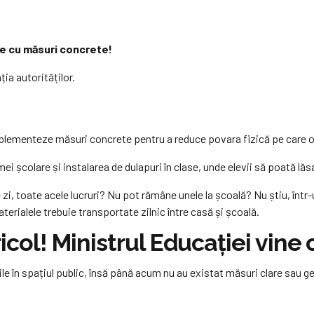
ine cu măsuri concrete!
ia autorităților.
mplementeze măsuri concrete pentru a reduce povara fizică pe care o 
 școlare și instalarea de dulapuri în clase, unde elevii să poată lăsa
re zi, toate acele lucruri? Nu pot rămâne unele la școală? Nu știu, în
terialele trebuie transportate zilnic între casă și școală.
icol! Ministrul Educației vine
zile în spațiul public, însă până acum nu au existat măsuri clare sa