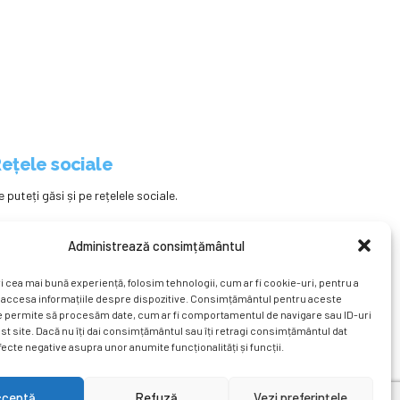
ețele sociale
e puteți găsi și pe rețelele sociale.
Administrează consimțământul
i cea mai bună experiență, folosim tehnologii, cum ar fi cookie-uri, pentru a
 accesa informațiile despre dispozitive. Consimțământul pentru aceste
e permite să procesăm date, cum ar fi comportamentul de navigare sau ID-uri
st site. Dacă nu îți dai consimțământul sau îți retragi consimțământul dat
ecte negative asupra unor anumite funcționalități și funcții.
ațional
Revista
Știri
Cont Client
ÎNAPOI SUS
cceptă
Refuză
Vezi preferințele