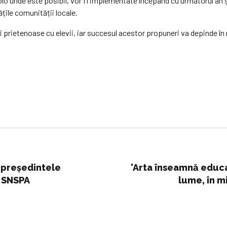
colo unde este posibil, vor fi implementate începând cu următorul an
tățile comunității locale.
i prietenoase cu elevii, iar succesul acestor propuneri va depinde î
 președintele
'Arta înseamnă educa
a SNSPA
lume, în mi