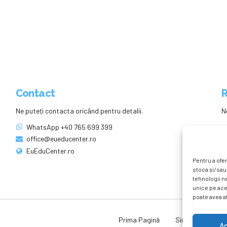
Contact
R
Ne puteți contacta oricând pentru detalii.
N
WhatsApp +40 765 699 399
office@eueducenter.ro
EuEduCenter.ro
Pentru a ofer
stoca și/sau
tehnologii n
unice pe ace
poate avea af
Prima Pagină
Simpozion Intern
A