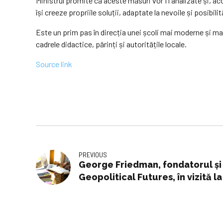
Ministrul promite că aceste măsuri vor fi analizate și, a
își creeze propriile soluții, adaptate la nevoile și posibili
Este un prim pas în direcția unei școli mai moderne și ma
cadrele didactice, părinți și autoritățile locale.
Source link
PREVIOUS
George Friedman, fondatorul și
Geopolitical Futures, în vizită l