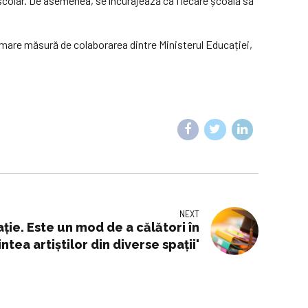
 școlar. De asemenea, se încurajează ca fiecare școală să
n mare măsură de colaborarea dintre Ministerul Educației,
NEXT
ţie. Este un mod de a călători în
ntea artiştilor din diverse spaţii'