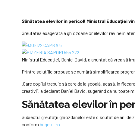
Sănătatea elevilor în pericol! Ministrul Educației v
Greutatea exagerată a ghiozdanelor elevilor revine în atenț
Ministrul Educației, Daniel David, a anunțat că vrea să i
Printre soluțiile propuse se numără simplificarea programei
„Oare copilul trebuie să care de la școală, acasă, în fieca
creativi”, a declarat Daniel David, sugerând că nu toate ma
Sănătatea elevilor în per
Subiectul greutății ghiozdanelor este discutat de ani de 
conform
bugetul.ro
.