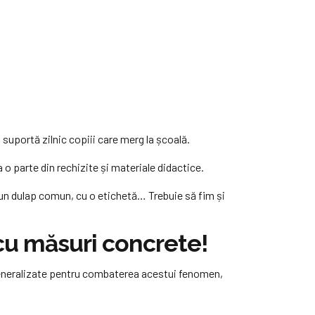
suportă zilnic copiii care merg la școală.
 o parte din rechizite și materiale didactice.
tr-un dulap comun, cu o etichetă… Trebuie să fim și
 cu măsuri concrete!
u generalizate pentru combaterea acestui fenomen,