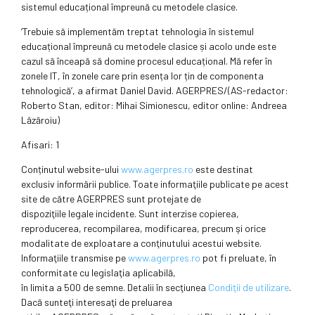
sistemul educațional împreună cu metodele clasice.
‘Trebuie să implementăm treptat tehnologia în sistemul
educațional împreună cu metodele clasice și acolo unde este
cazul să înceapă să domine procesul educațional. Mă refer în
zonele IT, în zonele care prin esența lor țin de componenta
tehnologică’, a afirmat Daniel David. AGERPRES/(AS-redactor:
Roberto Stan, editor: Mihai Simionescu, editor online: Andreea
Lăzăroiu)
Afisari: 1
Conținutul website-ului
www.agerpres.ro
este destinat
exclusiv informării publice. Toate informaţiile publicate pe acest
site de către AGERPRES sunt protejate de
dispoziţiile legale incidente. Sunt interzise copierea,
reproducerea, recompilarea, modificarea, precum şi orice
modalitate de exploatare a conţinutului acestui website.
Informaţiile transmise pe
www.agerpres.ro
pot fi preluate, în
conformitate cu legislaţia aplicabilă,
în limita a 500 de semne. Detalii în secţiunea
Condiţii de utilizare
.
Dacă sunteţi interesaţi de preluarea