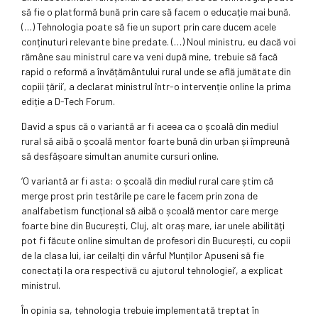
să fie o platformă bună prin care să facem o educație mai bună.
(…) Tehnologia poate să fie un suport prin care ducem acele
conținuturi relevante bine predate. (…) Noul ministru, eu dacă voi
rămâne sau ministrul care va veni după mine, trebuie să facă
rapid o reformă a învățământului rural unde se află jumătate din
copiii țării’, a declarat ministrul într-o intervenție online la prima
ediție a D-Tech Forum.
David a spus că o variantă ar fi aceea ca o școală din mediul
rural să aibă o școală mentor foarte bună din urban și împreună
să desfășoare simultan anumite cursuri online.
‘O variantă ar fi asta: o școală din mediul rural care știm că
merge prost prin testările pe care le facem prin zona de
analfabetism funcțional să aibă o școală mentor care merge
foarte bine din București, Cluj, alt oraș mare, iar unele abilități
pot fi făcute online simultan de profesori din București, cu copii
de la clasa lui, iar ceilalți din vârful Munților Apuseni să fie
conectați la ora respectivă cu ajutorul tehnologiei’, a explicat
ministrul.
În opinia sa, tehnologia trebuie implementată treptat în