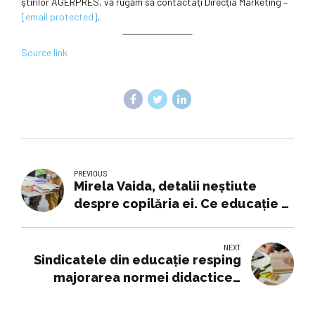
ştirilor AGERPRES, vă rugăm să contactaţi Direcţia Marketing –
[email protected]
.
Source link
PREVIOUS
Mirela Vaida, detalii neștiute
despre copilăria ei. Ce educație a
primit vedeta de la părinți: „Nu
puteai să miști un deget”
NEXT
Sindicatele din educaţie resping
majorarea normei didactice -
30.05.2025