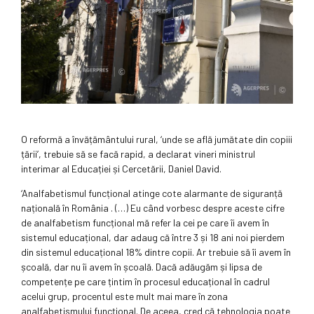
O reformă a învățământului rural, ‘unde se află jumătate din copiii
țării’, trebuie să se facă rapid, a declarat vineri ministrul
interimar al Educației și Cercetării, Daniel David.
‘Analfabetismul funcțional atinge cote alarmante de siguranță
națională în România . (…) Eu când vorbesc despre aceste cifre
de analfabetism funcțional mă refer la cei pe care îi avem în
sistemul educațional, dar adaug că între 3 și 18 ani noi pierdem
din sistemul educațional 18% dintre copii. Ar trebuie să îi avem în
școală, dar nu îi avem în școală. Dacă adăugăm și lipsa de
competențe pe care țintim în procesul educațional în cadrul
acelui grup, procentul este mult mai mare în zona
analfabetismului funcțional. De aceea, cred că tehnologia poate