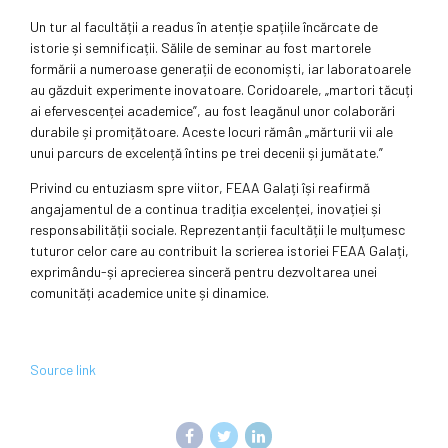
Un tur al facultății a readus în atenție spațiile încărcate de
istorie și semnificații. Sălile de seminar au fost martorele
formării a numeroase generații de economiști, iar laboratoarele
au găzduit experimente inovatoare. Coridoarele, „martori tăcuți
ai efervescenței academice”, au fost leagănul unor colaborări
durabile și promițătoare. Aceste locuri rămân „mărturii vii ale
unui parcurs de excelență întins pe trei decenii și jumătate.”
Privind cu entuziasm spre viitor, FEAA Galați își reafirmă
angajamentul de a continua tradiția excelenței, inovației și
responsabilității sociale. Reprezentanții facultății le mulțumesc
tuturor celor care au contribuit la scrierea istoriei FEAA Galați,
exprimându-și aprecierea sinceră pentru dezvoltarea unei
comunități academice unite și dinamice.
Source link