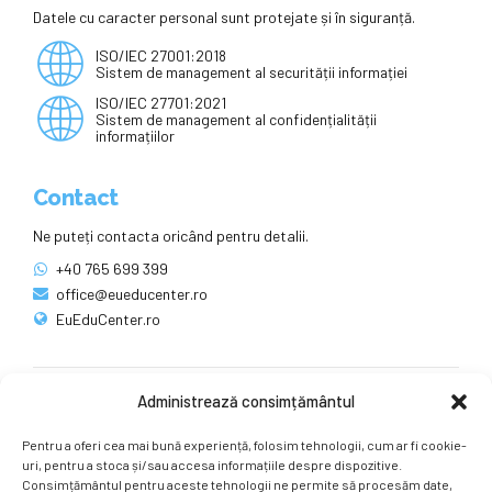
Datele cu caracter personal sunt protejate și în siguranță.
ISO/IEC 27001:2018
Sistem de management al securității informației
ISO/IEC 27701:2021
Sistem de management al confidențialității
informațiilor
Contact
Ne puteți contacta oricând pentru detalii.
+40 765 699 399
office@eueducenter.ro
EuEduCenter.ro
Administrează consimțământul
Rețele sociale
Pentru a oferi cea mai bună experiență, folosim tehnologii, cum ar fi cookie-
Ne puteți găsi și pe rețelele sociale.
uri, pentru a stoca și/sau accesa informațiile despre dispozitive.
Consimțământul pentru aceste tehnologii ne permite să procesăm date,