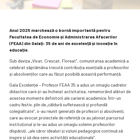
Anul 2025 marchează o bornă importantă pentru
Facultatea de Economie și Administrarea Afacerilor
(FEAA) din Galați: 35 de ani de excelență și inovație în
educație.
Sub deviza „Vivat, Crescat, Floreat”, comunitatea academică a
celebrat săptămâna trecută contribuția esențială a profesorilor
și absolvenților care au făcut posibilă această performanță.
Gala Excelenței – Profesor FEAA 35 a adus un omagiu cadrelor
didactice care și-au încheiat activitatea, rememorând alături de
acestea momente definitorii ale carierei academice. Într-un
cadru festiv, plin de „căldură sufletească și profundă
colegialitate”, s-au reunit generații de profesori și absolvenți,
care au evocat proiectele de referință ce au jalonat parcursul
instituțional și le-au adus un omagiu solemn profesorilor
dispăruți, „ale căror idealuri și viziuni pedagogice continuă să
inspire și să dea sens activității educaționale”.