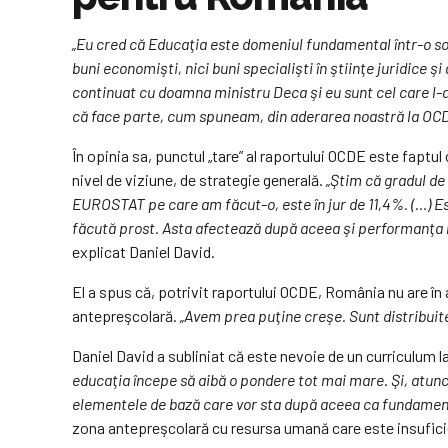
„Eu cred că Educaţia este domeniul fundamental într-o soci
buni economişti, nici buni specialişti în ştiinţe juridice ş
continuat cu doamna ministru Deca şi eu sunt cel care l-am
că face parte, cum spuneam, din aderarea noastră la OC
În opinia sa, punctul „tare” al raportului OCDE este faptul
nivel de viziune, de strategie generală.
„Ştim că gradul de 
EUROSTAT pe care am făcut-o, este în jur de 11,4%. (…) Es
făcută prost. Asta afectează după aceea şi performanţa la
explicat Daniel David.
El a spus că, potrivit raportului OCDE, România nu are î
antepreşcolară.
„Avem prea puţine creşe. Sunt distribuite
Daniel David a subliniat că este nevoie de un curriculum l
educaţia începe să aibă o pondere tot mai mare. Şi, atun
elementele de bază care vor sta după aceea ca fundament
zona antepreşcolară cu resursa umană care este insuficient