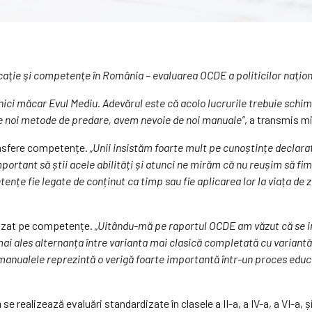
caţie şi competenţe în România – evaluarea OCDE a politicilor naţion
 nici măcar Evul Mediu. Adevărul este că acolo lucrurile trebuie sch
de noi metode de predare, avem nevoie de noi manuale”
, a transmis mi
ransfere competențe.
„Unii insistăm foarte mult pe cunoștințe declar
portant să știi acele abilități și atunci ne mirăm că nu reușim să fi
țe fie legate de conținut ca timp sau fie aplicarea lor la viața de z
bazat pe competențe.
„Uitându-mă pe raportul OCDE am văzut că se i
 ales alternanța între varianta mai clasică completată cu variantă o
 manualele reprezintă o verigă foarte importantă într-un proces educa
realizează evaluări standardizate în clasele a II-a, a IV-a, a VI-a, și a 