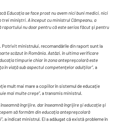
acă Educaţia se face prost nu avem nici buni medici, nici
sub trei miniştri. A început cu ministrul Câmpeanu, a
ă raportului nu doar pentru că este serios făcut şi pentru
. Potrivit ministrului, recomandările din raport sunt la
foarte scăzut în România. Astăzi, în ultima verificare
 educaţia timpurie chiar în zona antepreşcolară este
a în viaţă sub aspectul competenţelor adulţilor”,
a
ţie mult mai mare a copiilor în sistemul de educaţie
buie mai multe creşe”
, a transmis ministrul.
nseamnă îngrijire, dar înseamnă îngrijire şi educaţie şi
ă începem să formăm din educaţia antepreşcolară
i”
, a indicat ministrul. El a adăugat că există probleme în