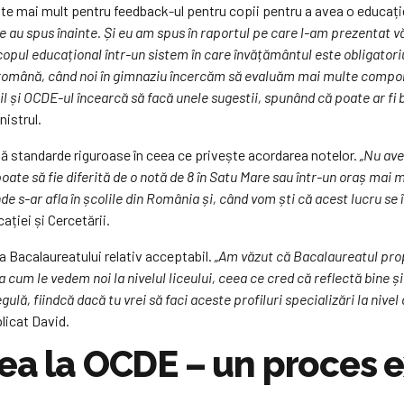
idate mai mult pentru feedback-ul pentru copii pentru a avea o educați
rte au spus înainte. Și eu am spus în raportul pe care l-am prezentat
opul educațional într-un sistem în care învățământul este obligatoriu 
 română, când noi în gimnaziu încercăm să evaluăm mai multe compon
l și OCDE-ul încearcă să facă unele sugestii, spunând că poate ar fi bin
nistrul.
stă standarde riguroase în ceea ce privește acordarea notelor.
„Nu ave
oate să fie diferită de o notă de 8 în Satu Mare sau într-un oraș mai 
 s-ar afla în școlile din România și, când vom ști că acest lucru se î
ației și Cercetării.
 Bacalaureatului relativ acceptabil.
„Am văzut că Bacalaureatul propu
șa cum le vedem noi la nivelul liceului, ceea ce cred că reflectă bine 
ă, fiindcă dacă tu vrei să faci aceste profiluri specializări la nivel 
licat David.
rea la OCDE – un proces 