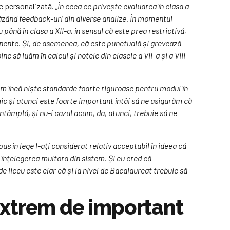
e personalizată. „
În ceea ce privește evaluarea în clasa a
 văzând feedback-uri din diverse analize. În momentul
până în clasa a XII-a, în sensul că este prea restrictivă,
ente. Și, de asemenea, că este punctuală și grevează
e să luăm în calcul și notele din clasele a VII-a și a VIII-
m încă niște standarde foarte riguroase pentru modul în
mic și atunci este foarte important întâi să ne asigurăm că
ntâmplă, și nu-i cazul acum, da, atunci, trebuie să ne
s în lege l-ați considerat relativ acceptabil în ideea că
și înțelegerea multora din sistem. Și eu cred că
de liceu este clar că și la nivel de Bacalaureat trebuie să
extrem de important