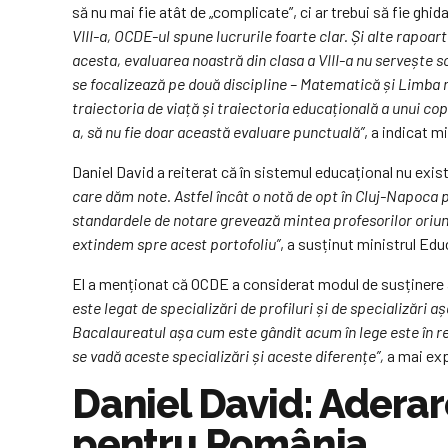
să nu mai fie atât de „complicate”, ci ar trebui să fie gh
VIII-a, OCDE-ul spune lucrurile foarte clar. Și alte rapoa
acesta, evaluarea noastră din clasa a VIII-a nu servește sc
se focalizează pe două discipline – Matematică și Limba
traiectoria de viață și traiectoria educațională a unui copi
a, să nu fie doar această evaluare punctuală”
, a indicat mi
Daniel David a reiterat că în sistemul educațional nu exi
care dăm note. Astfel încât o notă de opt în Cluj-Napoca p
standardele de notare grevează mintea profesorilor oriunde
extindem spre acest portofoliu”
, a susținut ministrul Educ
El a menționat că OCDE a considerat modul de susținere a
este legat de specializări de profiluri și de specializări a
Bacalaureatul așa cum este gândit acum în lege este în regul
se vadă aceste specializări și aceste diferențe”,
a mai exp
Daniel David: Adera
pentru România