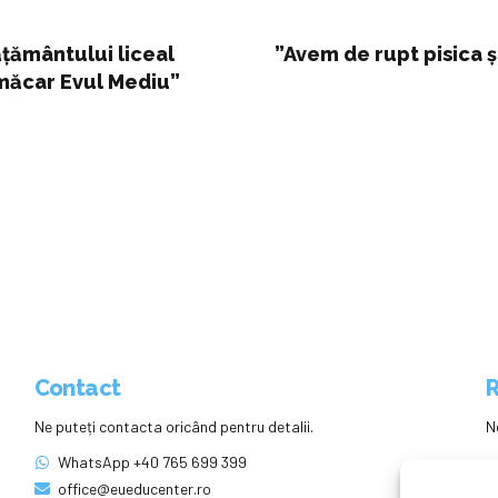
ăţământului liceal
”Avem de rupt pisica ș
 măcar Evul Mediu”
Contact
R
Ne puteți contacta oricând pentru detalii.
N
WhatsApp +40 765 699 399
office@eueducenter.ro