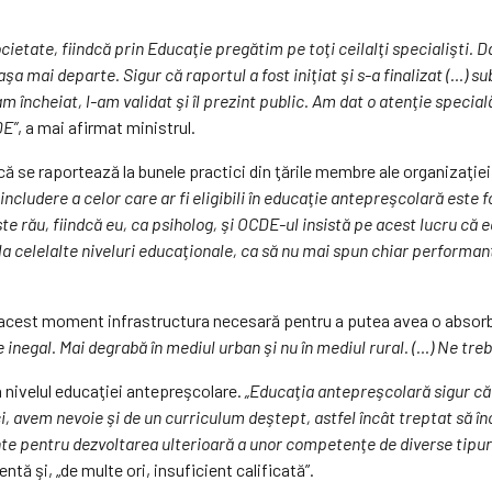
etate, fiindcă prin Educaţie pregătim pe toţi ceilalţi specialişti. D
i aşa mai departe. Sigur că raportul a fost iniţiat şi s-a finalizat (…) 
 încheiat, l-am validat şi îl prezint public. Am dat o atenţie special
DE”
, a mai afirmat ministrul.
 că se raportează la bunele practici din ţările membre ale organizaţiei
includere a celor care ar fi eligibili în educaţie antepreşcolară este 
te rău, fiindcă eu, ca psiholog, şi OCDE-ul insistă pe acest lucru că
 celelalte niveluri educaţionale, ca să nu mai spun chiar performanţ
n acest moment infrastructura necesară pentru a putea avea o absorb
 inegal. Mai degrabă în mediul urban şi nu în mediul rural. (…) Ne tre
a nivelul educaţiei antepreşcolare.
„Educaţia antepreşcolară sigur că î
ci, avem nevoie şi de un curriculum deştept, astfel încât treptat s
e pentru dezvoltarea ulterioară a unor competenţe de diverse tipur
ă şi, „de multe ori, insuficient calificată”.