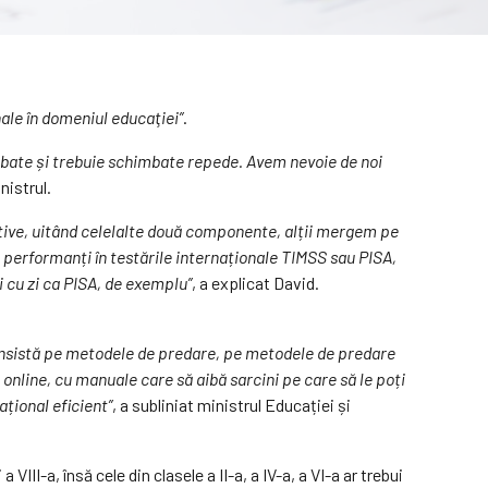
ale în domeniul educaţiei”
.
imbate și trebuie schimbate repede. Avem nevoie de noi
nistrul.
ative, uitând celelalte două componente, alții mergem pe
m performanți în testările internaționale TIMSS sau PISA,
i cu zi ca PISA, de exemplu”
, a explicat David.
nsistă pe metodele de predare, pe metodele de predare
nline, cu manuale care să aibă sarcini pe care să le poți
țional eficient”
, a subliniat ministrul Educației și
VIII-a, însă cele din clasele a II-a, a IV-a, a VI-a ar trebui