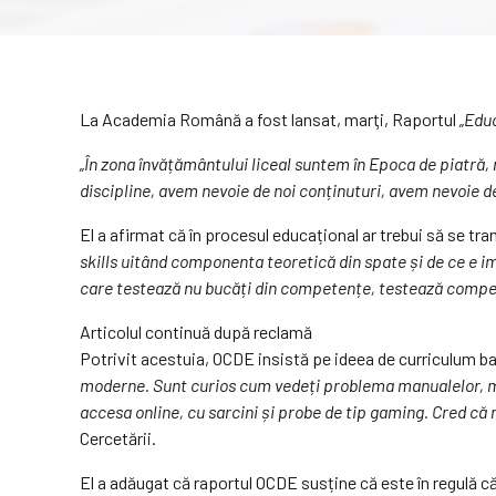
La Academia Română a fost lansat, marţi, Raportul
„Edu
„În zona învățământului liceal suntem în Epoca de piatră,
discipline, avem nevoie de noi conținuturi, avem nevoie 
El a afirmat că în procesul educațional ar trebui să se t
skills uitând componenta teoretică din spate și de ce e im
care testează nu bucăți din competențe, testează competen
Articolul continuă după reclamă
Potrivit acestuia, OCDE insistă pe ideea de curriculum 
moderne. Sunt curios cum vedeți problema manualelor, mai
accesa online, cu sarcini și probe de tip gaming. Cred că
Cercetării.
El a adăugat că raportul OCDE susține că este în regulă că se 