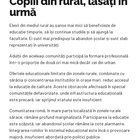
Copiii din rural, lăsați în
urmă
Elevii din mediul rural au șanse mai mici să beneficieze de
educație timpurie, să își continue studiile și să ajungă la
facultate. Ei sunt mai predispuși la abandon școlar și sunt slab
reprezentați în universități.
Adulții din aceleași comunități participă la formare profesională
într-o proporție de două ori mai mică decât cei din urban.
Ofertele educaționale limitate din zonele rurale, combinate cu
sărăcia și concentrarea instituțiilor în orașe mari, reduc accesul
la educație de calitate. Aceste obstacole afectează în special
comunitățile defavorizate, unde infrastructura educațională
este precară, iar sprijinul statului este insuficient.
Comunitatea romă, în mare parte localizată în zonele rurale
sărace, rămâne profund marginalizată. Participarea la educație
este scăzută, iar abandonul școlar rămâne la cote alarmante.
Integrarea romilor în sistemul educațional este încă o provocare
majoră, insuficient abordată prin politici publice.