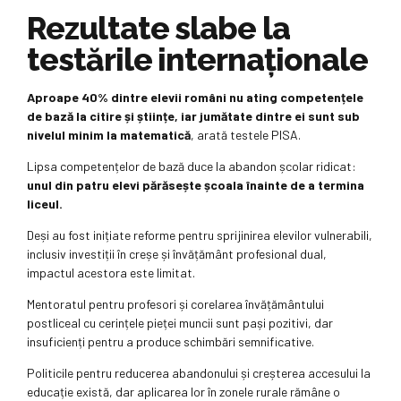
Rezultate slabe la
testările internaționale
Aproape 40% dintre elevii români nu ating competențele
de bază la citire și științe, iar jumătate dintre ei sunt sub
nivelul minim la matematică
, arată testele PISA.
Lipsa competențelor de bază duce la abandon școlar ridicat:
unul din patru elevi părăsește școala înainte de a termina
liceul.
Deși au fost inițiate reforme pentru sprijinirea elevilor vulnerabili,
inclusiv investiții în creșe și învățământ profesional dual,
impactul acestora este limitat.
Mentoratul pentru profesori și corelarea învățământului
postliceal cu cerințele pieței muncii sunt pași pozitivi, dar
insuficienți pentru a produce schimbări semnificative.
Politicile pentru reducerea abandonului și creșterea accesului la
educație există, dar aplicarea lor în zonele rurale rămâne o