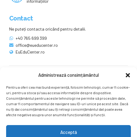
informațiilor
Contact
Ne puteți contacta oricând pentru detalii.
+40 765 699 399
office@eueducenter.ro
EuEduCenter.ro
Administrează consimțământul
Rețele sociale
Pentru a oferi cea mai bună experiență, folosim tehnologii, cum ar fi cookie-
Ne puteți găsi și pe rețelele sociale.
uri, pentru a stoca și/sau accesa informațiile despre dispozitive.
Consimțământul pentru aceste tehnologii ne permite să procesăm date,
cum ar fi comportamentul de navigare sau ID-uri unice pe acest site. Dacă
nu îți dai consimțământul sau îți retragi consimțământul dat poate avea
afecte negative asupra unor anumite funcționalități și funcții.
Acceptă