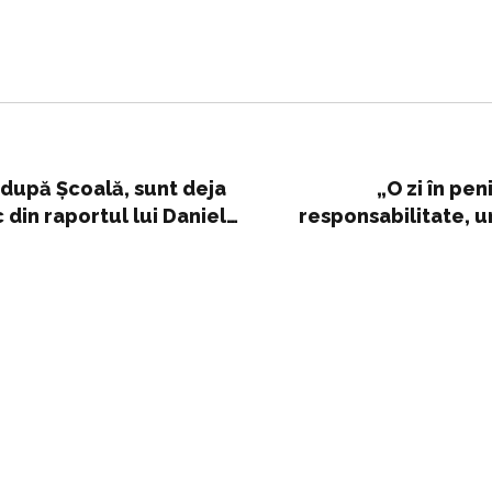
după Şcoală, sunt deja
„O zi în pen
c din raportul lui Daniel
responsabilitate, un