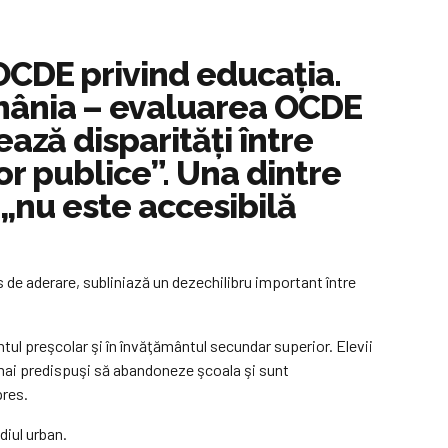
OCDE privind educaţia.
mânia – evaluarea OCDE
ază disparităţi între
lor publice”. Una dintre
e „nu este accesibilă
 de aderare, subliniază un dezechilibru important între
ntul preşcolar şi în învăţământul secundar superior. Elevii
t mai predispuşi să abandoneze şcoala şi sunt
pres.
diul urban.