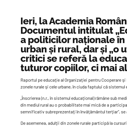
Ieri, la Academia Român
Documentul intitulat „
a politicilor naţionale 
urban şi rural, dar şi „o 
critici se referă la educa
tuturor copiilor, ci mai al
Raportul pe educaţie al Organizaţiei pentru Cooperare şi 
zonele rurale şi cele urbane, în ciuda faptului că sistemul 
„Înscrierea (n.r., în sistemul educaţional) rămâne sub med
din mediul rural au o probabilitate mai mică de a particip
semnificativ subreprezentaţi în învăţământul terţiar”, se
De asemenea, adulţii din zonele rurale participă la cursur