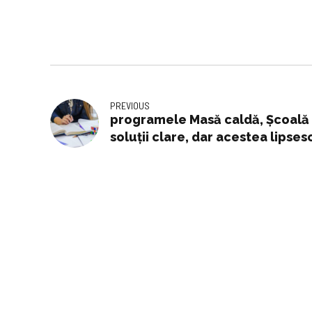
PREVIOUS
programele Masă caldă, Şcoală 
soluţii clare, dar acestea lipses
David