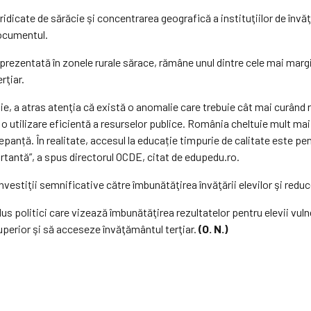
i ridicate de sărăcie şi concentrarea geografică a instituţiilor de învă
documentul.
ezentată în zonele rurale sărace, rămâne unul dintre cele mai margin
rţiar.
e, a atras atenţia că există o anomalie care trebuie cât mai curând 
e o utilizare eficientă a resurselor publice. România cheltuie mult ma
panță. În realitate, accesul la educație timpurie de calitate este pent
ortantă”, a spus directorul OCDE, citat de edupedu.ro.
vestiţii semnificative către îmbunătăţirea învăţării elevilor şi redu
olitici care vizează îmbunătăţirea rezultatelor pentru elevii vulnerab
uperior şi să acceseze învăţământul terţiar.
(O. N.)