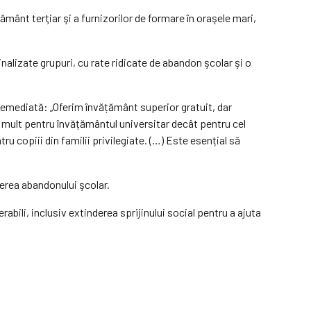
ţământ terţiar şi a furnizorilor de formare în oraşele mari,
alizate grupuri, cu rate ridicate de abandon şcolar şi o
remediată: „Oferim învățământ superior gratuit, dar
i mult pentru învăță­mântul universitar decât pentru cel
ru copiii din familii privilegiate. (…) Este esențial să
cerea abandonului şcolar.
ili, inclusiv extinderea sprijinului social pentru a ajuta