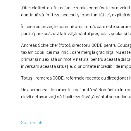
„Ofertele limitate în regiunile rurale, combinate cu nivelur
continuă să limiteze accesul şi oportunităţile”, explică 
În ceea ce priveşte comunitatea romă, care este suprarepr
participare scăzută la învăţământul preşcolar, şcolar şi te
Andreas Schleicher (foto), directorul OCDE pentru Educați
taxăm copiii cei mai mici, care merg la grădi­niță. Nu est
primar și nu există un motiv natural pentru această discre­
inversăm această situație, o prioritate incredibil de imp
Totuşi, remarcă OCDE, reformele recente au direcţionat in
De asemenea, documentul mai arată că România a introdus p
elevii defavorizaţi să finalizeze învăţământul secundar s
Source link