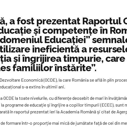
ă, a fost prezentat Raportul 
Educaţie şi competenţe în Ro
în domeniul Educaţiei” semnale
utilizare ineficientă a resurse
ţia şi îngrijirea timpurie, car
es familiilor înstărite”.
Dezvoltare Economică (OCDE), la care România se află în plin proces
educațional s-a extins în ultimii ani.
ia OCDE la toate nivelurile, cu diferenţe deosebit de mari în învăţămâ
a la programe de educaţie şi îngrijire a copiilor timpurii (ECEC), sun
 arată în raportul prezentat ieri la Academia Română şi citat de Ager
i de formare într-o proporţie mai mică de jumătate faţă de cei din me