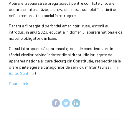
Apărare trebuie să se pregătească pentru conflicte viitoare,
deoarece natura războiului s-a schimbat complet în ultimii doi
ani”, a remarcat colonelul în retragere.
Pentru a fi pregătiți pe fondul amenințării ruse, estonii au
introdus, în anul 2023, educația în domeniul apărării naționale ca
materie obligatorie în licee.
Cursul își propune să sporească gradul de conștientizare în
rândul elevilor privind îndatoririle și drepturile lor legate de
apărarea națională, care decurg din Constituție, respectiv să le
ofere o înțelegere a categoriilor de serviciu militar. (sursa:
The
Baltic Sentinel
)
Source link