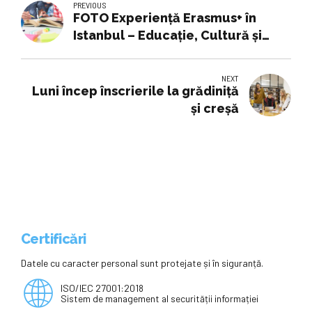
PREVIOUS
FOTO Experiență Erasmus+ în
Istanbul – Educație, Cultură și
Dezvoltare Personală Colegiul
National de Informatica „Matei
NEXT
Basarab”
Luni încep înscrierile la grădiniță
și creșă
Certificări
Datele cu caracter personal sunt protejate și în siguranță.
ISO/IEC 27001:2018
Sistem de management al securității informației