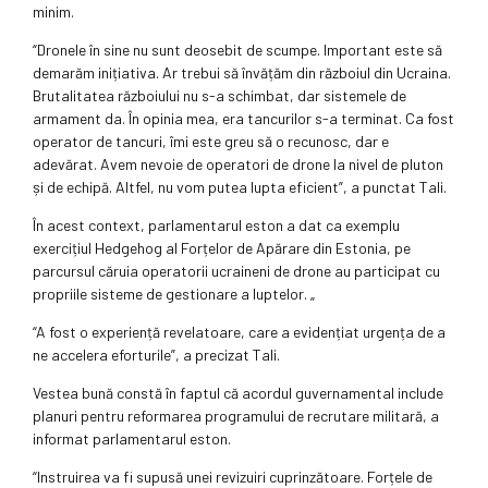
minim.
“Dronele în sine nu sunt deosebit de scumpe. Important este să
demarăm inițiativa. Ar trebui să învățăm din războiul din Ucraina.
Brutalitatea războiului nu s-a schimbat, dar sistemele de
armament da. În opinia mea, era tancurilor s-a terminat. Ca fost
operator de tancuri, îmi este greu să o recunosc, dar e
adevărat. Avem nevoie de operatori de drone la nivel de pluton
și de echipă. Altfel, nu vom putea lupta eficient”, a punctat Tali.
În acest context, parlamentarul eston a dat ca exemplu
exercițiul Hedgehog al Forțelor de Apărare din Estonia, pe
parcursul căruia operatorii ucraineni de drone au participat cu
propriile sisteme de gestionare a luptelor. „
“A fost o experiență revelatoare, care a evidențiat urgența de a
ne accelera eforturile”, a precizat Tali.
Vestea bună constă în faptul că acordul guvernamental include
planuri pentru reformarea programului de recrutare militară, a
informat parlamentarul eston.
“Instruirea va fi supusă unei revizuiri cuprinzătoare. Forțele de