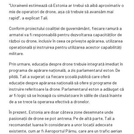
“Ucrainenii estimează că Estonia ar trebui să aibă aproximativ o
mie de operatori de drone, așa că trebuie să avansăm mai
rapid”, a explicat Tali.
Conform proiectului coaliției de guvernământ, fiecare ramură a
armatei va fi responsabilă pentru dezvoltarea capacităților de
război cu drone, inclusiv în ceea ce privește apărarea, utilizarea
operațională și instruirea pentru utilizarea acestor capabilități
militare.
Prin urmare, educația despre drone trebuie integrată imediat în
programa de apărare națională, a zis parlamentarul eston. De
pildă, Tali a sugerat ca fiecare școală publică care oferă
educație despre apărarea națională să ofere și programe de
instruire referitoare la drone. Parlamentarul eston a adăugat că
ar fi logic să se înceapă cu simulatoare în sălile de clasă înainte
de a se trece la operarea efectivă a dronelor.
În prezent, Estonia are doar câteva zone desemnate unde
pasionații de drone se pot antrena. Pe de altă parte, Tali a
recomandat luarea în considerare a unor locații adecvate
existente, cum ar fi Aeroportul Pärnu, care are un trafic aerian