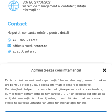
ISO/IEC 27701:2021
Sistem de management al confidențialității
informațiilor
Contact
Ne puteți contacta oricând pentru detalii.
+40 765 699 399
office@eueducenter.ro
EuEduCenter.ro
Administrează consimțământul
Rețele sociale
Pentru a oferi cea mai bună experiență, folosim tehnologii, cum ar fi cookie-
Ne puteți găsi și pe rețelele sociale.
uri, pentru a stoca și/sau accesa informațiile despre dispozitive.
Consimțământul pentru aceste tehnologii ne permite să procesăm date,
cum ar fi comportamentul de navigare sau ID-uri unice pe acest site. Dacă
nu îți dai consimțământul sau îți retragi consimțământul dat poate avea
afecte negative asupra unor anumite funcționalități și funcții.