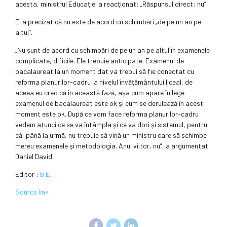
acesta, ministrul Educaţiei a reacţionat: „Răspunsul direct: nu”.
El a precizat că nu este de acord cu schimbări „de pe un an pe
altul”.
„Nu sunt de acord cu schimbări de pe un an pe altul în examenele
complicate, dificile. Ele trebuie anticipate. Examenul de
bacalaureat la un moment dat va trebui să fie conectat cu
reforma planurilor-cadru la nivelul învăţământului liceal, de
aceea eu cred că în această fază, aşa cum apare în lege
examenul de bacalaureat este ok şi cum se derulează în acest
moment este ok. După ce vom face reforma planurilor-cadru
vedem atunci ce se va întâmpla şi ce va dori şi sistemul, pentru
că, până la urmă, nu trebuie să vină un ministru care să schimbe
mereu examenele şi metodologia. Anul viitor, nu”, a argumentat
Daniel David.
Editor :
B.E.
Source link