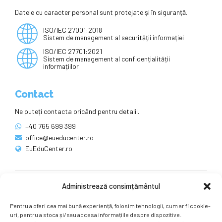
Datele cu caracter personal sunt protejate și în siguranță.
ISO/IEC 27001:2018
Sistem de management al securității informației
ISO/IEC 27701:2021
Sistem de management al confidențialității
informațiilor
Contact
Ne puteți contacta oricând pentru detalii.
+40 765 699 399
office@eueducenter.ro
EuEduCenter.ro
Administrează consimțământul
Rețele sociale
Pentru a oferi cea mai bună experiență, folosim tehnologii, cum ar fi cookie-
Ne puteți găsi și pe rețelele sociale.
uri, pentru a stoca și/sau accesa informațiile despre dispozitive.