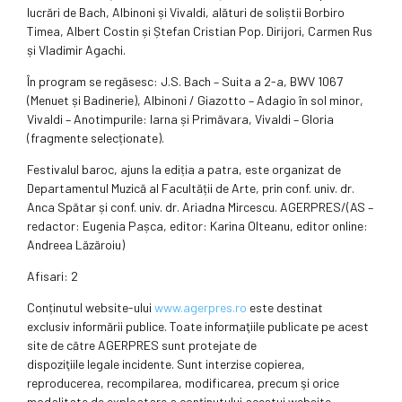
lucrări de Bach, Albinoni și Vivaldi, alături de soliștii Borbiro
Timea, Albert Costin și Ștefan Cristian Pop. Dirijori, Carmen Rus
și Vladimir Agachi.
În program se regăsesc: J.S. Bach – Suita a 2-a, BWV 1067
(Menuet și Badinerie), Albinoni / Giazotto – Adagio în sol minor,
Vivaldi – Anotimpurile: Iarna și Primăvara, Vivaldi – Gloria
(fragmente selecționate).
Festivalul baroc, ajuns la ediția a patra, este organizat de
Departamentul Muzică al Facultății de Arte, prin conf. univ. dr.
Anca Spătar și conf. univ. dr. Ariadna Mircescu. AGERPRES/(AS –
redactor: Eugenia Pașca, editor: Karina Olteanu, editor online:
Andreea Lăzăroiu)
Afisari: 2
Conținutul website-ului
www.agerpres.ro
este destinat
exclusiv informării publice. Toate informaţiile publicate pe acest
site de către AGERPRES sunt protejate de
dispoziţiile legale incidente. Sunt interzise copierea,
reproducerea, recompilarea, modificarea, precum şi orice
modalitate de exploatare a conţinutului acestui website.