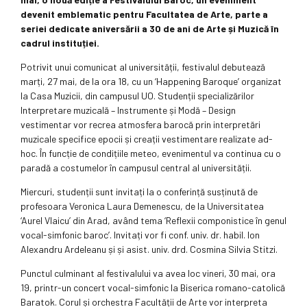
devenit emblematic pentru Facultatea de Arte, parte a
seriei dedicate aniversării a 30 de ani de Arte și Muzică în
cadrul instituției.
Potrivit unui comunicat al universității, festivalul debutează
marți, 27 mai, de la ora 18, cu un ‘Happening Baroque’ organizat
la Casa Muzicii, din campusul UO. Studenții specializărilor
Interpretare muzicală – Instrumente și Modă – Design
vestimentar vor recrea atmosfera barocă prin interpretări
muzicale specifice epocii și creații vestimentare realizate ad-
hoc. În funcție de condițiile meteo, evenimentul va continua cu o
paradă a costumelor în campusul central al universității.
Miercuri, studenții sunt invitați la o conferință susținută de
profesoara Veronica Laura Demenescu, de la Universitatea
‘Aurel Vlaicu’ din Arad, având tema ‘Reflexii componistice în genul
vocal-simfonic baroc’. Invitați vor fi conf. univ. dr. habil. Ion
Alexandru Ardeleanu și și asist. univ. drd. Cosmina Silvia Stitzi.
Punctul culminant al festivalului va avea loc vineri, 30 mai, ora
19, printr-un concert vocal-simfonic la Biserica romano-catolică
Baratok. Corul și orchestra Facultății de Arte vor interpreta