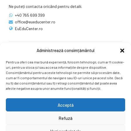
Ne puteți contacta oricând pentru detalii.
+40 765 699 399
office@eueducenter.ro
EuEduCenter.ro
Administrează consimțământul
Rețele sociale
Pentru a oferi cea mai bună experiență, folosim tehnologii, cum ar fi cookie-
Ne puteți găsi și pe rețelele sociale.
uri, pentru a stoca și/sau accesa informațiile despre dispozitive.
Consimțământul pentru aceste tehnologii ne permite să procesăm date,
cum ar fi comportamentul de navigare sau ID-uri unice pe acest site. Dacă
nu îți dai consimțământul sau îți retragi consimțământul dat poate avea
afecte negative asupra unor anumite funcționalități și funcții.
Acceptă
Copyright by
EuEduCenter.ro
.
Refuză
Prima Pagină
Simpozion Internațional
Revista
Știri