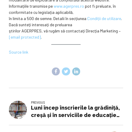
Informaţiile transmise pe
www.agerpres.ro
pot fi preluate, în
conformitate cu legislaţia aplicabilă,
în limita a 500 de semne. Detalii în secţiunea
Condiţii de utilizare
.
Dacă sunteţi interesaţi de preluarea
ştirilor AGERPRES, vă rugăm să contactaţi Direcţia Marketing –
[email protected]
.
Source link
PREVIOUS
Luni încep înscrierile la grădiniţă,
creşă şi în serviciile de educaţie
timpurie complementare, pentru
anul şcolar 2025-2026