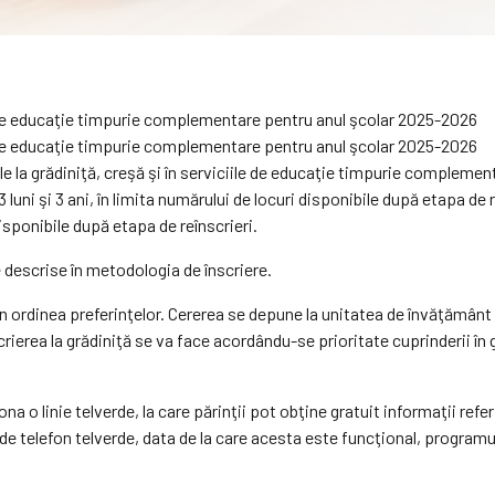
ile la grădiniţă, creşă şi în serviciile de educaţie timpurie complemen
3 luni şi 3 ani, în limita numărului de locuri disponibile după etapa de r
r disponibile după etapa de reînscrieri.
e descrise în metodologia de înscriere.
ni, în ordinea preferinţelor. Cererea se depune la unitatea de învăţăm
ierea la grădiniţă se va face acordându-se prioritate cuprinderii în gr
 o linie telverde, la care părinţii pot obţine gratuit informaţii referit
 telefon telverde, data de la care acesta este funcţional, programul d