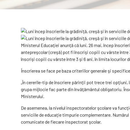
Ministerul Educaţiei anunţă că luni, 26 mai, încep înscrier
antepreşcolar (creşă) pot fi înscrişi copiii cu vârste între 
înscrişi copiii cu vârste între 3 şi 6 ani, în limita locurilo
Înscrierea se face pe baza criteriilor generale şi specific
„În cererile-tip de înscriere părinţii pot trece trei opţiu
grupa mijlocie fac parte din învăţământul obligatoriu. Înscr
Ministerului.
De asemenea, la nivelul inspectoratelor şcolare va funcţiona
serviciile de educaţie timpurie complementare. Numărul de
comunicate de fiecare inspectorat şcolar.