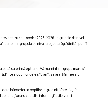
tare, pentru anul şcolar 2025-2026. În grupele de nivel
eînscrieri. În grupele de nivel preşcolar (grădiniţă) pot fi
ânt aleasă ca primă opţiune. Vă reamintim, grupa mare şi
ădiniţe a copiilor de 4 şi 5 ani”, se arată în mesajul
oare la înscrierea copiilor la grădiniţă/creşă şi în
e funcţionare sau alte informaţii utile vor fi