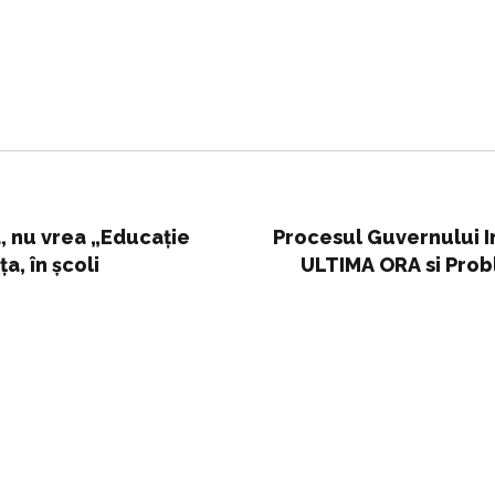
d, nu vrea „Educaţie
Procesul Guvernului In
a, în școli
ULTIMA ORA si Prob