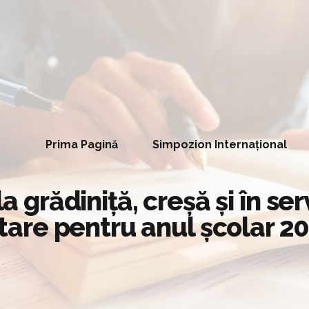
Prima Pagină
Simpozion Internațional
la grădiniţă, creşă şi în se
are pentru anul şcolar 2