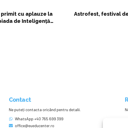
 primit cu aplauze la
Astrofest, festival d
piada de Inteligență
Contact
R
Ne puteți contacta oricând pentru detalii.
N
WhatsApp +40 765 699 399
office@eueducenter.ro