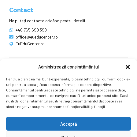
Contact
Ne puteți contacta oricând pentru detalii.
+40 765 699 399
office@eueducenter.ro
EuEduCenter.ro
Administrează consimțământul
Rețele sociale
Pentru a oferi cea mai bună experiență, folosim tehnologii, cum ar fi cookie-
Ne puteți găsi și pe rețelele sociale.
uri, pentru a stoca și/sau accesa informațiile despre dispozitive.
Consimțământul pentru aceste tehnologii ne permite să procesăm date,
cum ar fi comportamentul de navigare sau ID-uri unice pe acest site. Dacă
nu îți dai consimțământul sau îți retragi consimțământul dat poate avea
afecte negative asupra unor anumite funcționalități și funcții.
Acceptă
Copyright by
EuEduCenter.ro
.