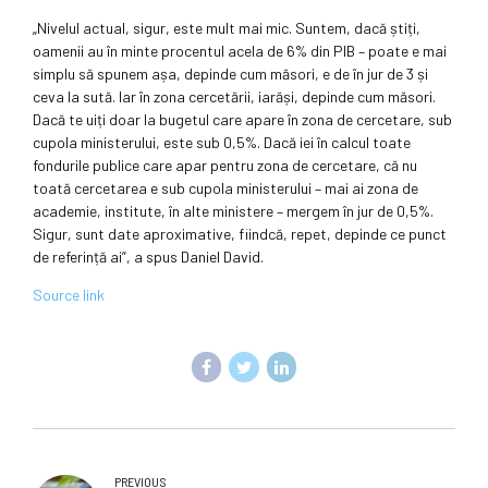
„Nivelul actual, sigur, este mult mai mic. Suntem, dacă știți,
oamenii au în minte procentul acela de 6% din PIB – poate e mai
simplu să spunem așa, depinde cum măsori, e de în jur de 3 și
ceva la sută. Iar în zona cercetării, iarăși, depinde cum măsori.
Dacă te uiți doar la bugetul care apare în zona de cercetare, sub
cupola ministerului, este sub 0,5%. Dacă iei în calcul toate
fondurile publice care apar pentru zona de cercetare, că nu
toată cercetarea e sub cupola ministerului – mai ai zona de
academie, institute, în alte ministere – mergem în jur de 0,5%.
Sigur, sunt date aproximative, fiindcă, repet, depinde ce punct
de referință ai”, a spus Daniel David.
Source link
PREVIOUS