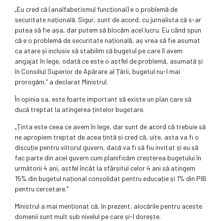
„Eu cred că (analfabetismul funcțional) e o problemă de
securitate națională. Sigur, sunt de acord, cu jurnalista că s-ar
putea să fie așa, dar putem să blocăm acel lucru. Eu când spun
că e o problemă de securitate națională, aș vrea să fie asumat
ca atare și inclusiv să stabilim că bugetul pe care îl avem
angajat în lege, odată ce este o astfel de problemă, asumată și
în Consiliul Superior de Apărare al Țării, bugetul nu-l mai
prorogăm.” a declarat Ministrul.
În opinia sa, este foarte important să existe un plan care să
ducă treptat la atingerea țintelor bugetare.
„Ținta este ceea ce avem în lege, dar sunt de acord că trebuie să
ne apropiem treptat de acea țintă și cred că, uite, asta va fi o
discuție pentru viitorul guvern, dacă va fi să fiu invitat și eu să
fac parte din acel guvern cum planificăm creșterea bugetului în
următorii 4 ani, astfel încât la sfârșitul celor 4 ani să atingem
15% din bugetul național consolidat pentru educație și 1% din PIB
pentru cercetare.”
Ministrul a mai menționat că, în prezent, alocările pentru aceste
domenii sunt mult sub nivelul pe care și-l dorește.