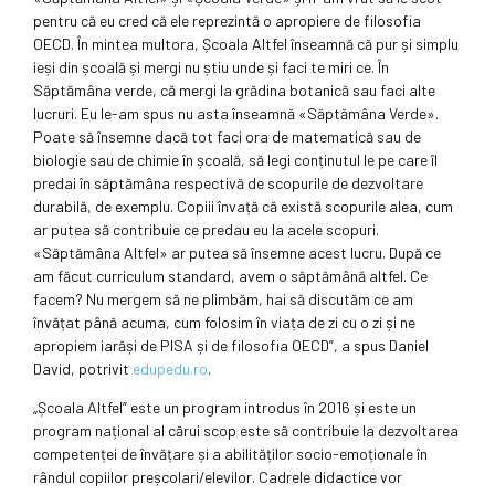
pentru că eu cred că ele reprezintă o apropiere de filosofia
OECD. În mintea multora, Școala Altfel înseamnă că pur și simplu
ieși din școală și mergi nu știu unde și faci te miri ce. În
Săptămâna verde, că mergi la grădina botanică sau faci alte
lucruri. Eu le-am spus nu asta înseamnă «Săptămâna Verde».
Poate să însemne dacă tot faci ora de matematică sau de
biologie sau de chimie în școală, să legi conținutul le pe care îl
predai în săptămâna respectivă de scopurile de dezvoltare
durabilă, de exemplu. Copiii învață că există scopurile alea, cum
ar putea să contribuie ce predau eu la acele scopuri.
«Săptămâna Altfel» ar putea să însemne acest lucru. După ce
am făcut curriculum standard, avem o săptămână altfel. Ce
facem? Nu mergem să ne plimbăm, hai să discutăm ce am
învățat până acuma, cum folosim în viața de zi cu o zi și ne
apropiem iarăși de PISA și de filosofia OECD”, a spus Daniel
David, potrivit
edupedu.ro
.
„Școala Altfel” este un program introdus în 2016 și este un
program național al cărui scop este să contribuie la dezvoltarea
competenței de învățare și a abilităților socio-emoționale în
rândul copiilor preșcolari/elevilor. Cadrele didactice vor