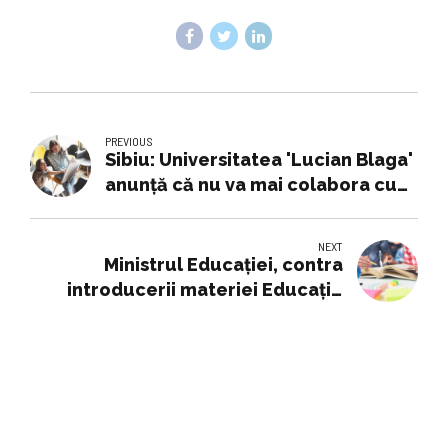
PREVIOUS
Sibiu: Universitatea 'Lucian Blaga'
anunță că nu va mai colabora cu
actorul Mihai Mălaimare în urma
declarațiilor acestuia
NEXT
Ministrul Educaţiei, contra
introducerii materiei Educaţie
sexuală