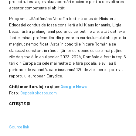
proiecta, testa și evalua abordări eficiente pentru dezvoltarea
acestor competențe și abilități.
Programul „Săptămâna Verde” a fost introdus de Ministerul
Educației condus de fosta consilieră a lui Klaus Iohannis, Ligia
Deca, fără a prelungi anul școlar cu cel puțin 5 zile, atât cât le-a
fost eliminat profesorilor din predarea curriculumului obligatoriu
menținut nemodificat. Asta în condițiile în care România se
clasează constant în rândul țărilor europene cu cele mai puține
zile de școală. În anul școlar 2023-2024, România a fost în top 5
țări din Europa cu cele mai multe zile fără școală: elevii au 8
perioade de vacanță, care înseamnă 120 de zile libere – potrivit
raportului european Eurydice.
Citiți monitorulcj.ro și pe
Google News
Foto:
Depositphotos.com
CITEȘTE ȘI:
Source link