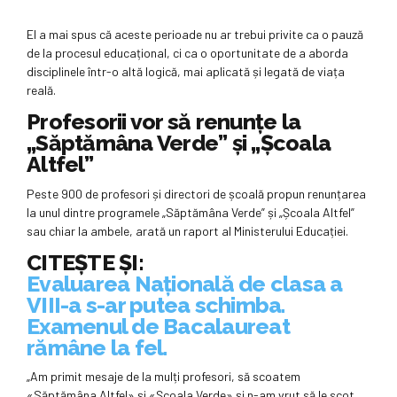
El a mai spus că aceste perioade nu ar trebui privite ca o pauză
de la procesul educațional, ci ca o oportunitate de a aborda
disciplinele într-o altă logică, mai aplicată și legată de viața
reală.
Profesorii vor să renunțe la
„Săptămâna Verde” și „Școala
Altfel”
Peste 900 de profesori și directori de școală propun renunțarea
la unul dintre programele „Săptămâna Verde” și „Școala Altfel”
sau chiar la ambele, arată un raport al Ministerului Educației.
CITEȘTE ȘI:
Evaluarea Națională de clasa a
VIII-a s-ar putea schimba.
Examenul de Bacalaureat
rămâne la fel.
„Am primit mesaje de la mulți profesori, să scoatem
«Săptămâna Altfel» și «Școala Verde» și n-am vrut să le scot