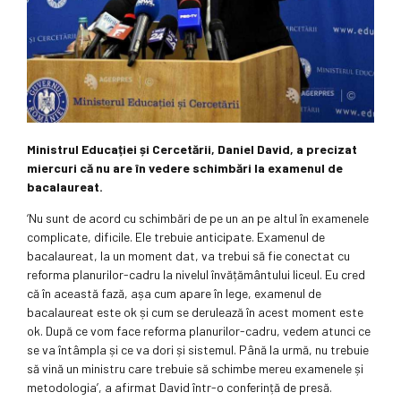
Ministrul Educației și Cercetării, Daniel David, a precizat
miercuri că nu are în vedere schimbări la examenul de
bacalaureat.
‘Nu sunt de acord cu schimbări de pe un an pe altul în examenele
complicate, dificile. Ele trebuie anticipate. Examenul de
bacalaureat, la un moment dat, va trebui să fie conectat cu
reforma planurilor-cadru la nivelul învățământului liceul. Eu cred
că în această fază, așa cum apare în lege, examenul de
bacalaureat este ok și cum se derulează în acest moment este
ok. După ce vom face reforma planurilor-cadru, vedem atunci ce
se va întâmpla și ce va dori și sistemul. Până la urmă, nu trebuie
să vină un ministru care trebuie să schimbe mereu examenele și
metodologia’, a afirmat David într-o conferință de presă.