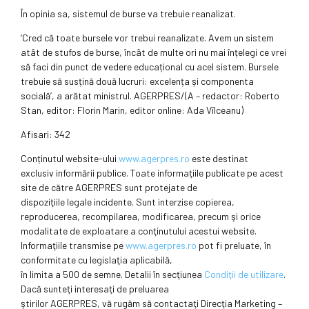
În opinia sa, sistemul de burse va trebuie reanalizat.
‘Cred că toate bursele vor trebui reanalizate. Avem un sistem
atât de stufos de burse, încât de multe ori nu mai înțelegi ce vrei
să faci din punct de vedere educațional cu acel sistem. Bursele
trebuie să susțină două lucruri: excelența și componenta
socială’, a arătat ministrul. AGERPRES/(A – redactor: Roberto
Stan, editor: Florin Marin, editor online: Ada Vîlceanu)
Afisari: 342
Conținutul website-ului
www.agerpres.ro
este destinat
exclusiv informării publice. Toate informaţiile publicate pe acest
site de către AGERPRES sunt protejate de
dispoziţiile legale incidente. Sunt interzise copierea,
reproducerea, recompilarea, modificarea, precum şi orice
modalitate de exploatare a conţinutului acestui website.
Informaţiile transmise pe
www.agerpres.ro
pot fi preluate, în
conformitate cu legislaţia aplicabilă,
în limita a 500 de semne. Detalii în secţiunea
Condiţii de utilizare
.
Dacă sunteţi interesaţi de preluarea
ştirilor AGERPRES, vă rugăm să contactaţi Direcţia Marketing –