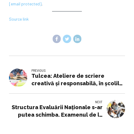
[email protected]
.
Source link
PREVIOUS
Tulcea: Ateliere de scriere
creativă și responsabilă, în școlile
din Deltă
NEXT
Structura Evaluării Naționale s-ar
putea schimba. Examenul de la
final de gimnaziu ar putea include
acum 5 discipline