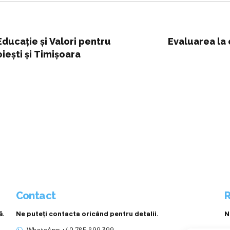
Educaţie şi Valori pentru
Evaluarea la 
ieşti şi Timişoara
Contact
R
ă.
Ne puteți contacta oricând pentru detalii.
N
WhatsApp +40 765 699 399