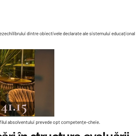
zechilibrului dintre obiectivele declarate ale sistemului educațional 
ofilul absolventului prevede opt competențe-cheie.