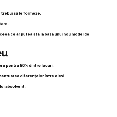
 trebui să le formeze.
tare.
 ceea ce ar putea sta la baza unui nou model de
eu
re pentru 50% dintre locuri.
centuarea diferențelor între elevi.
lui absolvent.