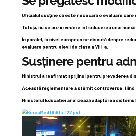
Se pregătesc modifică
Oficialul susține că este necesară o evaluare care
Totuși, nu se are în vedere introducerea unui număr 
În paralel, la nivel european se discută despre re
evaluare pentru elevii de clasa a VIII-a.
Susținere pentru admi
Ministrul a reafirmat sprijinul pentru prevederea d
Această reglementare a stârnit controverse, fiind cr
Ministerul Educației analizează adaptarea sistemulu