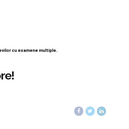
levilor cu examene multiple.
re!