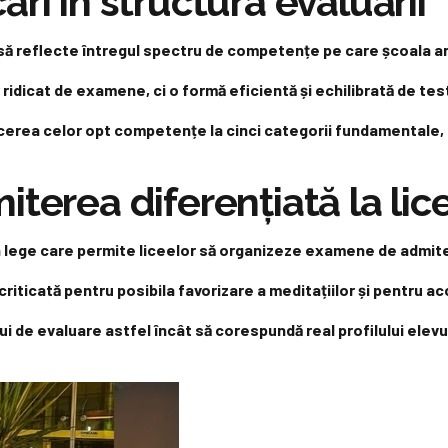
ri în structura evaluării
 să reflecte întregul spectru de competențe pe care școala ar
ridicat de examene, ci o formă eficientă și echilibrată de tes
ducerea celor opt competențe la cinci categorii fundamentale,
terea diferențiată la lic
in lege care permite liceelor să organizeze examene de admite
iticată pentru posibila favorizare a meditațiilor și pentru ac
i de evaluare astfel încât să corespundă real profilului elevu