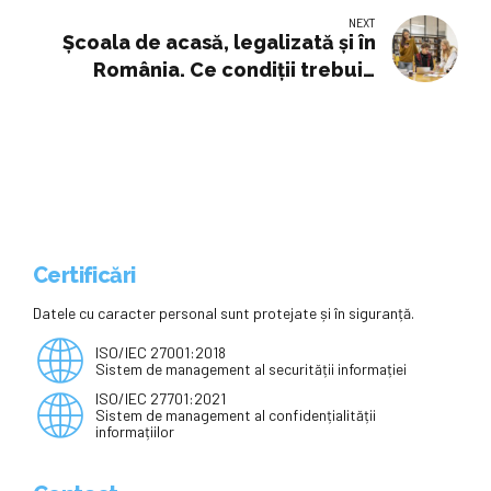
apăElevii clujeni de clasa a IV-a
NEXT
susțin Evaluarea Națională. Ce se
Școala de acasă, legalizată și în
întâmplă în școlile unde nu este
România. Ce condiții trebuie
apă
îndeplinite?
Certificări
Datele cu caracter personal sunt protejate și în siguranță.
ISO/IEC 27001:2018
Sistem de management al securității informației
ISO/IEC 27701:2021
Sistem de management al confidențialității
informațiilor