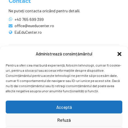
Contact
Ne puteți contacta oricând pentru detalii.
+40 765 699 399
office@eueducenter.ro
EuEduCenter.ro
Administrează consimțământul
Rețele sociale
Pentru a oferi cea mai bună experiență, folosim tehnologii, cum ar fi cookie-
Ne puteți găsi și pe rețelele sociale.
uri, pentru a stoca și/sau accesa informațiile despre dispozitive.
Consimțământul pentru aceste tehnologii ne permite să procesăm date,
cum ar fi comportamentul de navigare sau ID-uri unice pe acest site. Dacă
nu îți dai consimțământul sau îți retragi consimțământul dat poate avea
afecte negative asupra unor anumite funcționalități și funcții.
Acceptă
Copyright by
EuEduCenter.ro
.
Refuză