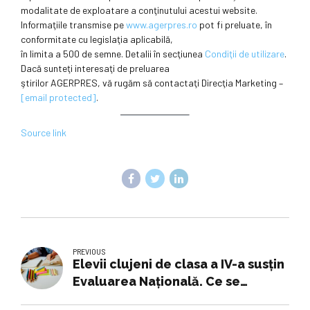
modalitate de exploatare a conţinutului acestui website.
Informaţiile transmise pe
www.agerpres.ro
pot fi preluate, în
conformitate cu legislaţia aplicabilă,
în limita a 500 de semne. Detalii în secţiunea
Condiţii de utilizare
.
Dacă sunteţi interesaţi de preluarea
ştirilor AGERPRES, vă rugăm să contactaţi Direcţia Marketing –
[email protected]
.
Source link
PREVIOUS
Elevii clujeni de clasa a IV-a susțin
Evaluarea Națională. Ce se
întâmplă în școlile unde nu este