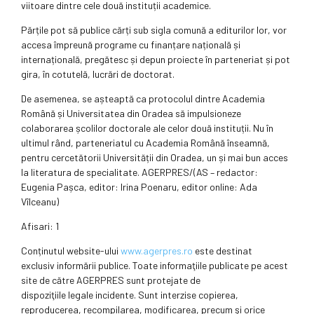
viitoare dintre cele două instituții academice.
Părțile pot să publice cărți sub sigla comună a editurilor lor, vor
accesa împreună programe cu finanțare națională și
internațională, pregătesc și depun proiecte în parteneriat și pot
gira, în cotutelă, lucrări de doctorat.
De asemenea, se așteaptă ca protocolul dintre Academia
Română și Universitatea din Oradea să impulsioneze
colaborarea școlilor doctorale ale celor două instituții. Nu în
ultimul rând, parteneriatul cu Academia Română înseamnă,
pentru cercetătorii Universității din Oradea, un și mai bun acces
la literatura de specialitate. AGERPRES/(AS – redactor:
Eugenia Pașca, editor: Irina Poenaru, editor online: Ada
Vîlceanu)
Afisari: 1
Conținutul website-ului
www.agerpres.ro
este destinat
exclusiv informării publice. Toate informaţiile publicate pe acest
site de către AGERPRES sunt protejate de
dispoziţiile legale incidente. Sunt interzise copierea,
reproducerea, recompilarea, modificarea, precum şi orice