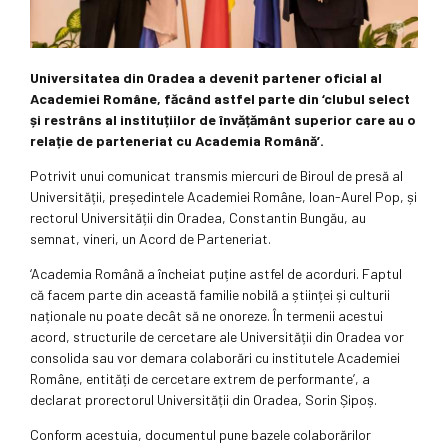
Universitatea din Oradea a devenit partener oficial al
Academiei Române, făcând astfel parte din ‘clubul select
și restrâns al instituțiilor de învățământ superior care au o
relație de parteneriat cu Academia Română’.
Potrivit unui comunicat transmis miercuri de Biroul de presă al
Universității, președintele Academiei Române, Ioan-Aurel Pop, și
rectorul Universității din Oradea, Constantin Bungău, au
semnat, vineri, un Acord de Parteneriat.
‘Academia Română a încheiat puține astfel de acorduri. Faptul
că facem parte din această familie nobilă a științei și culturii
naționale nu poate decât să ne onoreze. În termenii acestui
acord, structurile de cercetare ale Universității din Oradea vor
consolida sau vor demara colaborări cu institutele Academiei
Române, entități de cercetare extrem de performante’, a
declarat prorectorul Universității din Oradea, Sorin Șipoș.
Conform acestuia, documentul pune bazele colaborărilor