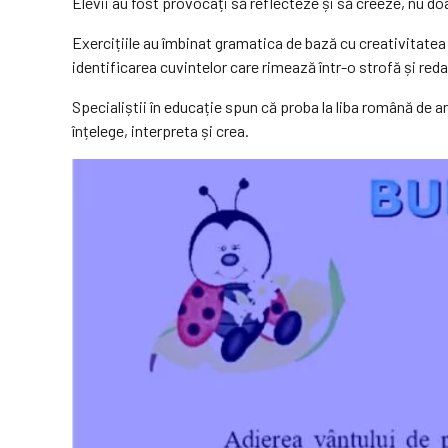
Elevii au fost provocați să reflecteze și să creeze, nu d
Exercițiile au îmbinat gramatica de bază cu creativitatea 
identificarea cuvintelor care rimează într-o strofă și red
Specialiștii în educație spun că proba la liba română de a
înțelege, interpreta și crea.