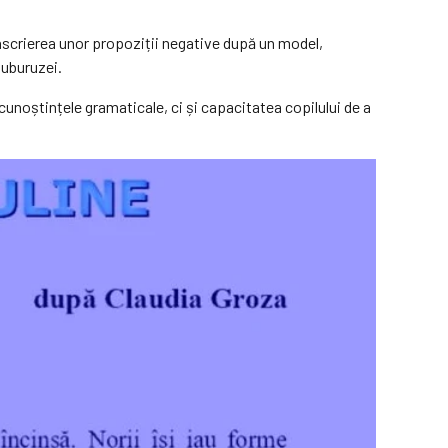
anscrierea unor propoziții negative după un model,
buburuzei.
 cunoștințele gramaticale, ci și capacitatea copilului de a