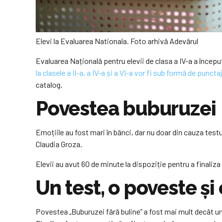
Elevi la Evaluarea Nationala. Foto arhivă Adevărul
Evaluarea Națională pentru elevii de clasa a IV-a a încep
la clasele a II-a, a IV-a și a VI-a vor fi sub formă de puncta
catalog.
Povestea buburuzei
Emoțiile au fost mari în bănci, dar nu doar din cauza testu
Claudia Groza.
Elevii au avut 60 de minute la dispoziție pentru a finaliza
Un test, o poveste și 
Povestea „Buburuzei fără buline” a fost mai mult decât un 