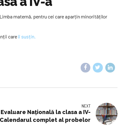
sa a IV-a
 Limba maternă, pentru cei care aparțin minorităților
nții care
îi susțin.
NEXT
valuare Națională la clasa a IV-
. Calendarul complet al probelor