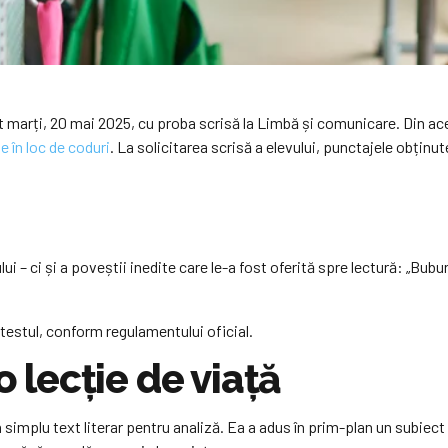
ut marți, 20 mai 2025, cu proba scrisă la Limbă și comunicare. Din ac
je în loc de coduri
. La solicitarea scrisă a elevului, punctajele obținut
lui – ci și a poveștii inedite care le-a fost oferită spre lectură: „Bu
 testul, conform regulamentului oficial.
o lecție de viață
simplu text literar pentru analiză. Ea a adus în prim-plan un subiect