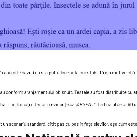
 anumite cazuri nu s-a putut începe la ora stabilită din motive obiect
că sau conform aranjamentului obișnuit. Testele au fost distribuite cu
ia fiind trecuți ulterior în evidențe ca „
ABSENT”
. La finalul celor 60 
t un scenariu standard, citit pas cu pas în fața elevilor, așa cum est