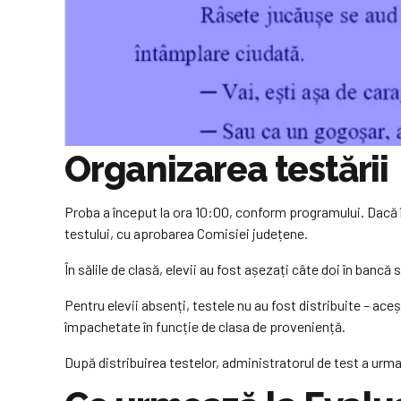
Organizarea testării
Proba a început la ora 10:00, conform programului. Dacă în
testului, cu aprobarea Comisiei județene.
În sălile de clasă, elevii au fost așezați câte doi în ban
Pentru elevii absenți, testele nu au fost distribuite – aceșt
împachetate în funcție de clasa de proveniență.
După distribuirea testelor, administratorul de test a urma