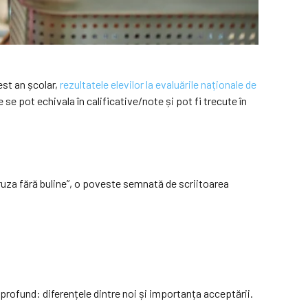
est an școlar,
rezultatele elevilor la evaluările naționale de
e se pot echivala în calificative/note și pot fi trecute în
buruza fără buline”, o poveste semnată de scriitoarea
 profund: diferențele dintre noi și importanța acceptării.