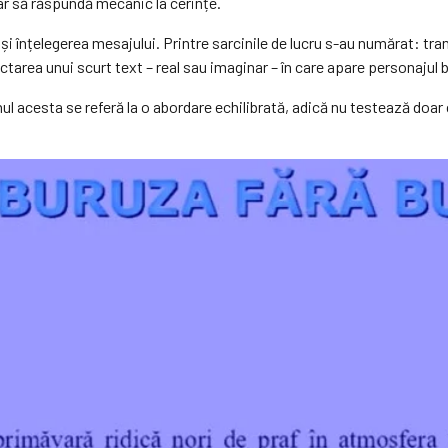
oar să răspundă mecanic la cerințe.
și înțelegerea mesajului. Printre sarcinile de lucru s-au numărat: tr
actarea unui scurt text – real sau imaginar – în care apare personajul 
nul acesta se referă la o abordare echilibrată, adică nu testează doar