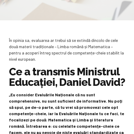
În opinia sa, evaluarea ar trebui să se extindă dincolo de cele
două materii tradiționale – Limba română și Matematica –
pentru a acoperi întreg spectrul de competențe-cheie stabilit la
nivel european.
Ce a transmis Ministrul
Educației, Daniel David?
„Eu consider Evaluările Naționale că nu sunt
comprehensive, nu sunt suficient de informative. Nu poţi
să spui, pe de-o parte, că tu vrei să promovezi cele opt
competenţe-cheie, iar la Evaluările Naţionale tu ce faci, te
focalizezi pe două: Matematica şi Limba şi literatura
română. Întrebarea e: cu celelalte competenţe-cheie ce
facem, ele nu au nevoie de nişte evaluări standardizate ca