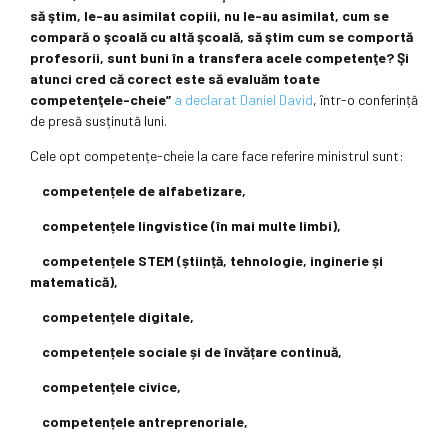
să ştim, le-au asimilat copiii, nu le-au asimilat, cum se
compară o şcoală cu altă şcoală, să ştim cum se comportă
profesorii, sunt buni în a transfera acele competenţe? Şi
atunci cred că corect este să evaluăm toate
competenţele-cheie”
a declarat Daniel David
, într-o conferință
de presă susținută luni.
Cele opt competențe-cheie la care face referire ministrul sunt:
competențele de alfabetizare,
competențele lingvistice (în mai multe limbi),
competențele STEM (știință, tehnologie, inginerie și
matematică),
competențele digitale,
competențele sociale și de învățare continuă,
competențele civice,
competențele antreprenoriale,