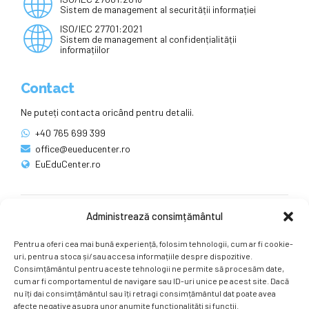
Sistem de management al securității informației
ISO/IEC 27701:2021
Sistem de management al confidențialității
informațiilor
Contact
Ne puteți contacta oricând pentru detalii.
+40 765 699 399
office@eueducenter.ro
EuEduCenter.ro
Administrează consimțământul
Rețele sociale
Pentru a oferi cea mai bună experiență, folosim tehnologii, cum ar fi cookie-
Ne puteți găsi și pe rețelele sociale.
uri, pentru a stoca și/sau accesa informațiile despre dispozitive.
Consimțământul pentru aceste tehnologii ne permite să procesăm date,
cum ar fi comportamentul de navigare sau ID-uri unice pe acest site. Dacă
nu îți dai consimțământul sau îți retragi consimțământul dat poate avea
afecte negative asupra unor anumite funcționalități și funcții.