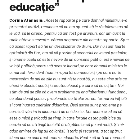
educație”
Corina Atanasiu:
„Aceste rapoarte pe care domnul ministru le-a
prezentat astăzi, recunosc că nu am apucat să le răsfoiesc sau să
le văd, să le citesc, pentru că am fost pe drumuri, dar am auzit la
radio câteva secvențe, câteva segmente din aceste rapoarte. Sper
că acest raport să fie un deschizător de drum. Dar nu sunt foarte
optimistă din fire, am să vă prezint și scenariul ceva mai pesimist,
și anume acela că este nevoie de un consens politic, este nevoie de
voință politică pentru că aceste lucruri pe care domnul ministru le-
a marcat, le-a identificat în raportul dumnealui și pe care noi le
mestecăm de ani de zile nu sunt niște noutăți, nu este cine știe ce
chestie absolut nouă și spectaculoasă pe care să nu o știm. Noi
știm de ani de zile că avem probleme cu analfabetismul funcțional,
cu abandonul școlar, problemele cu titularizarea, formarea inițială
și continuarea cadrulor didactice. Deci astea sunt probleme pe
care le învârtim în discursuri de ani de zile. Dar acum cred eu că
este o mică perioadă de timp în care forțele astea politicice au
ocazia să se strângă laolaltă și să plănuiască pe ani mulți. Și mi-
aduc aminte de faptul că iarăși, istoric și recurent, a tot apărut
ideea aceea unui pact pentru educație. Poate că ar fi un moment