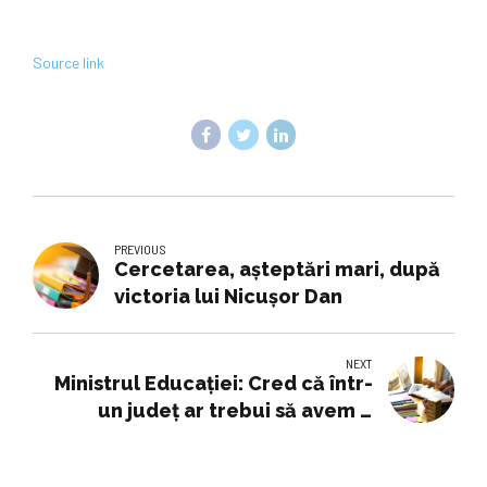
Source link
PREVIOUS
Cercetarea, așteptări mari, după
victoria lui Nicușor Dan
NEXT
Ministrul Educaţiei: Cred că într-
un judeţ ar trebui să avem o
singură structură care se ocupă
de educaţie/ Poziţiile de