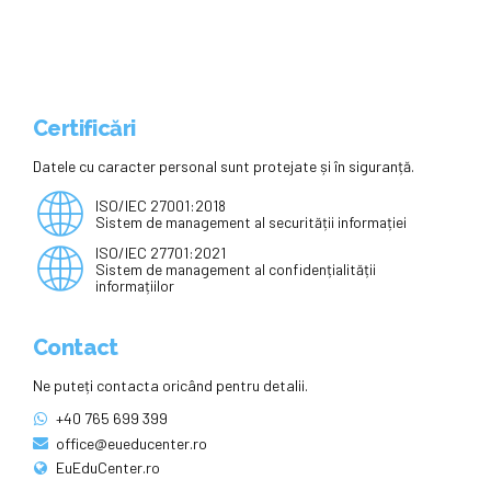
inspector general şi adjunct ar
trebui să fie, să ieşim din ipocrizie,
numite politic
Certificări
Datele cu caracter personal sunt protejate și în siguranță.
ISO/IEC 27001:2018
Sistem de management al securității informației
ISO/IEC 27701:2021
Sistem de management al confidențialității
informațiilor
Contact
Ne puteți contacta oricând pentru detalii.
+40 765 699 399
office@eueducenter.ro
EuEduCenter.ro