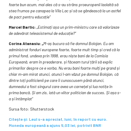
foarte bun acum, mai ales că s-au strâns proeuropenii laolaltă să
stea frumos pe canapea la Vila Lac și să se gândească la un astfel
de pact pentru educație”
Marcel Bartic:
„
Estimați așa un prim-ministru care să valorizeze
de adevărat teleasistemul de educație?”
Corina Atanasiu: „
M-aș bucura să fie domnul Bolojan. Eu am
administrat fonduri europene foarte, foarte mult timp și cred că la
primul fond, undeva prin 1998, erau niște bani de la Comisia
Europeană, eram în preaderare, și făceam turul țării să explic
primarilor despre ce e vorba. Nu erau bani foarte mulți pe grand și
chiar m-am mirat atunci, atunci l-am văzut pe domnul Bolojan, că
dintre toți politicienii pe care îi cunoscusem până atunci,
dumnealui a fost singurul care avea un carnețel și lua notițe în
prima bancă. Și am zis, iată un viitor politician de succes. Și așa s-
a și întâmplat”
Sursa foto: Shutterstock
Citește și: Leul s-a apreciat, luni, în raport cu euro.
Moneda europeană a ajuns 5,03 lei, potrivit BNR