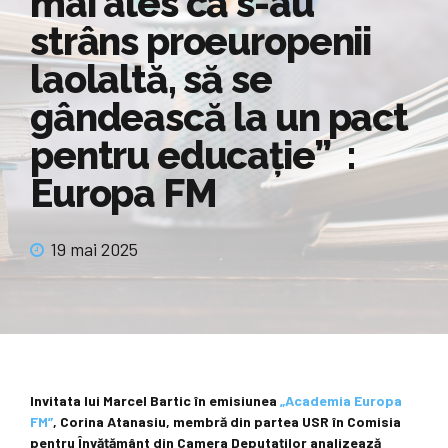
mai ales că s-au
strâns proeuropenii
laolaltă, să se
gândească la un pact
pentru educație” :
Europa FM
19 mai 2025
Invitata lui Marcel Bartic în emisiunea
„Academia Europa
FM”
, Corina Atanasiu, membră din partea USR în Comisia
pentru Învățământ din Camera Deputaților analizează