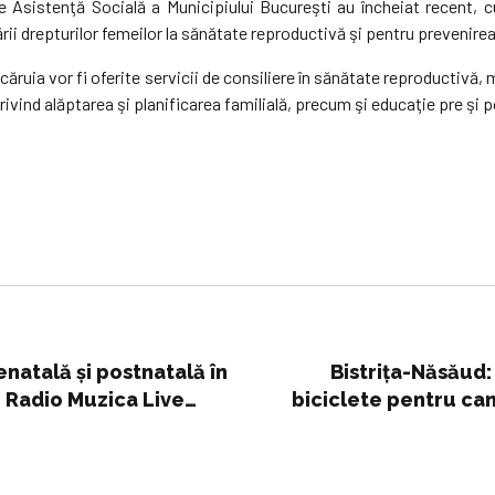
Asistenţă Socială a Municipiului Bucureşti au încheiat recent, cu 
ejării drepturilor femeilor la sănătate reproductivă şi pentru prevenir
ăruia vor fi oferite servicii de consiliere în sănătate reproductivă, m
privind alăptarea şi planificarea familială, precum şi educaţie pre şi 
natală şi postnatală în
Bistrița-Năsăud:
- Radio Muzica Live
biciclete pentru can