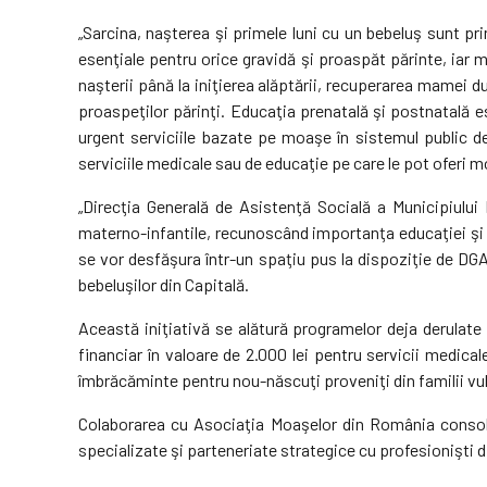
„Sarcina, naşterea şi primele luni cu un bebeluş sunt pri
esenţiale pentru orice gravidă şi proaspăt părinte, iar mo
naşterii până la iniţierea alăptării, recuperarea mamei du
proaspeţilor părinţi. Educaţia prenatală şi postnatală es
urgent serviciile bazate pe moaşe în sistemul public de 
serviciile medicale sau de educaţie pe care le pot oferi 
„Direcţia Generală de Asistenţă Socială a Municipiului 
materno-infantile, recunoscând importanţa educaţiei şi con
se vor desfăşura într-un spaţiu pus la dispoziţie de DGAS
bebeluşilor din Capitală.
Această iniţiativă se alătură programelor deja derulat
financiar în valoare de 2.000 lei pentru servicii medica
îmbrăcăminte pentru nou-născuţi proveniţi din familii vul
Colaborarea cu Asociaţia Moaşelor din România consol
specializate şi parteneriate strategice cu profesionişti 