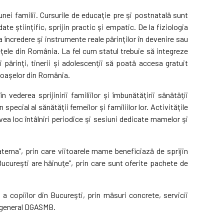
unei familii. Cursurile de educaţie pre şi postnatală sunt
te ştiinţific, sprijin practic şi empatic. De la fiziologia
a încredere şi instrumente reale părinţilor în devenire sau
deţele din România. La fel cum statul trebuie să integreze
 părinţi, tinerii şi adolescenţii să poată accesa gratuit
 Moaşelor din România.
ederea sprijinirii familiilor şi îmbunătăţirii sănătăţii
ecial al sănătăţii femeilor şi familiilor lor. Activităţile
vea loc întâlniri periodice şi sesiuni dedicate mamelor şi
erna”, prin care viitoarele mame beneficiază de sprijin
Bucureşti are hăinuţe”, prin care sunt oferite pachete de
opiilor din Bucureşti, prin măsuri concrete, servicii
r general DGASMB.