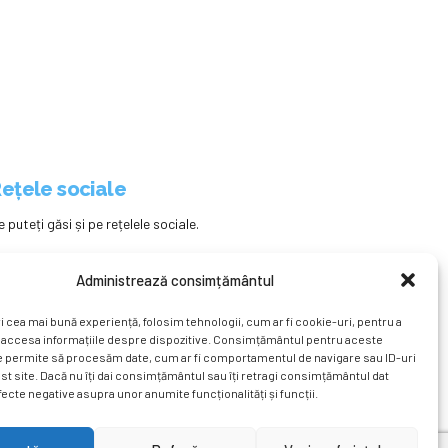
ețele sociale
e puteți găsi și pe rețelele sociale.
Administrează consimțământul
i cea mai bună experiență, folosim tehnologii, cum ar fi cookie-uri, pentru a
 accesa informațiile despre dispozitive. Consimțământul pentru aceste
e permite să procesăm date, cum ar fi comportamentul de navigare sau ID-uri
st site. Dacă nu îți dai consimțământul sau îți retragi consimțământul dat
ecte negative asupra unor anumite funcționalități și funcții.
ațional
Revista
Știri
Cont Client
ÎNAPOI SUS