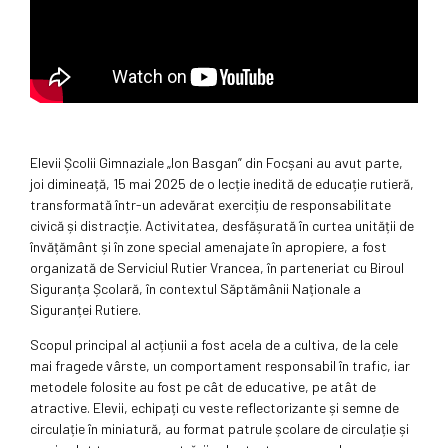
Elevii Școlii Gimnaziale „Ion Basgan” din Focșani au avut parte,
joi dimineață, 15 mai 2025 de o lecție inedită de educație rutieră,
transformată într-un adevărat exercițiu de responsabilitate
civică și distracție. Activitatea, desfășurată în curtea unității de
învățământ și în zone special amenajate în apropiere, a fost
organizată de Serviciul Rutier Vrancea, în parteneriat cu Biroul
Siguranța Școlară, în contextul Săptămânii Naționale a
Siguranței Rutiere.
Scopul principal al acțiunii a fost acela de a cultiva, de la cele
mai fragede vârste, un comportament responsabil în trafic, iar
metodele folosite au fost pe cât de educative, pe atât de
atractive. Elevii, echipați cu veste reflectorizante și semne de
circulație în miniatură, au format patrule școlare de circulație și