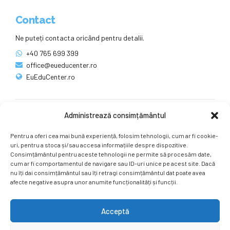
Contact
Ne puteți contacta oricând pentru detalii.
+40 765 699 399
office@eueducenter.ro
EuEduCenter.ro
Administrează consimțământul
Rețele sociale
Pentru a oferi cea mai bună experiență, folosim tehnologii, cum ar fi cookie-
Ne puteți găsi și pe rețelele sociale.
uri, pentru a stoca și/sau accesa informațiile despre dispozitive.
Consimțământul pentru aceste tehnologii ne permite să procesăm date,
cum ar fi comportamentul de navigare sau ID-uri unice pe acest site. Dacă
nu îți dai consimțământul sau îți retragi consimțământul dat poate avea
afecte negative asupra unor anumite funcționalități și funcții.
Acceptă
Copyright by
EuEduCenter.ro
.