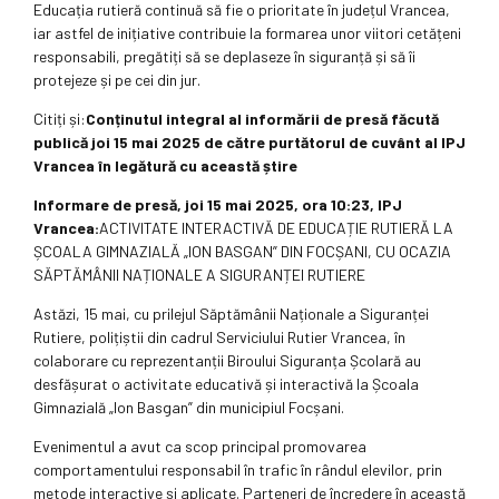
Educația rutieră continuă să fie o prioritate în județul Vrancea,
iar astfel de inițiative contribuie la formarea unor viitori cetățeni
responsabili, pregătiți să se deplaseze în siguranță și să îi
protejeze și pe cei din jur.
Citiți și:
Conținutul integral al informării de presă făcută
publică joi 15 mai 2025 de către purtătorul de cuvânt al IPJ
Vrancea în legătură cu această știre
Informare de presă, joi 15 mai 2025, ora 10:23, IPJ
Vrancea:
ACTIVITATE INTERACTIVĂ DE EDUCAȚIE RUTIERĂ LA
ȘCOALA GIMNAZIALĂ „ION BASGAN” DIN FOCȘANI, CU OCAZIA
SĂPTĂMÂNII NAȚIONALE A SIGURANȚEI RUTIERE
Astăzi, 15 mai, cu prilejul Săptămânii Naționale a Siguranței
Rutiere, polițiștii din cadrul Serviciului Rutier Vrancea, în
colaborare cu reprezentanții Biroului Siguranța Școlară au
desfășurat o activitate educativă și interactivă la Școala
Gimnazială „Ion Basgan” din municipiul Focșani.
Evenimentul a avut ca scop principal promovarea
comportamentului responsabil în trafic în rândul elevilor, prin
metode interactive și aplicate. Parteneri de încredere în această