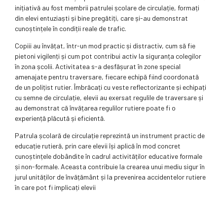
inițiativă au fost membrii patrulei școlare de circulație, formați
din elevi entuziaști și bine pregătiți, care și-au demonstrat
cunoștințele în condiții reale de trafic.
Copiii au învățat, într-un mod practic și distractiv, cum să fie
pietoni vigilenți și cum pot contribui activ la siguranța colegilor
în zona școlii. Activitatea s-a desfășurat în zone special
amenajate pentru traversare, fiecare echipă fiind coordonată
de un polițist rutier. Îmbrăcați cu veste reflectorizante și echipați
cu semne de circulație, elevii au exersat regulile de traversare și
au demonstrat că învățarea regulilor rutiere poate fi o
experiență plăcută și eficientă.
Patrula școlară de circulație reprezintă un instrument practic de
educație rutieră, prin care elevii își aplică în mod concret
cunoștințele dobândite în cadrul activităților educative formale
și non-formale. Aceasta contribuie la crearea unui mediu sigur în
jurul unităților de învățământ și la prevenirea accidentelor rutiere
în care pot fi implicați elevii