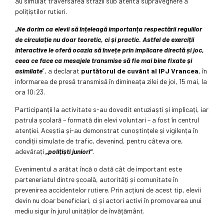
au simulat traversarea străzii sub atenta supraveghere a
polițiștilor rutieri.
„
Ne dorim ca elevii să înțeleagă importanța respectării regulilor
de circulație nu doar teoretic, ci și practic. Astfel de exerciții
interactive le oferă ocazia să învețe prin implicare directă și joc,
ceea ce face ca mesajele transmise să fie mai bine fixate și
asimilate
”, a declarat
purtătorul de cuvânt al IPJ Vrancea
, în
informarea de presă transmisă în dimineața zilei de joi, 15 mai, la
ora 10:23.
Participanții la activitate s-au dovedit entuziaști și implicați, iar
patrula școlară – formată din elevi voluntari – a fost în centrul
atenției. Aceștia și-au demonstrat cunoștințele și vigilența în
condiții simulate de trafic, devenind, pentru câteva ore,
adevărați
„polițiști juniori”
.
Evenimentul a arătat încă o dată cât de important este
parteneriatul dintre școală, autorități și comunitate în
prevenirea accidentelor rutiere. Prin acțiuni de acest tip, elevii
devin nu doar beneficiari, ci și actori activi în promovarea unui
mediu sigur în jurul unităților de învățământ.