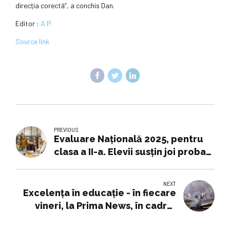
direcția corectă”, a conchis Dan.
Editor :
A.P.
Source link
PREVIOUS
Evaluare Națională 2025, pentru
clasa a II-a. Elevii susțin joi proba
la Matematică şi explorarea
mediului
NEXT
Excelența în educație - în fiecare
vineri, la Prima News, în cadrul
emisiunii „Viitor pentru România”