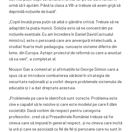
urmă să îi ajutăm. Până la clasa a VIII-a trebuie să avem grijă să
deprindă noțiunile de bază”.
„Copiii învață prea puțin să aibă o gândire critică. Trebuie să ne
adaptăm la piața muncii. Soluția este să ne concentrăm pe
noțiunile esențiale. Eu am încredere în Daniel David (actualul
ministru), este o persoană care are anvergură intelectuală, a
studiat foarte mult pedagogia, cunoaște sisteme diferite din
lume, din Europa. Aștept proiectul de reformă cu care a anunțat
că va veni”, a completat el.
Nicușor Dan a comentat și afirmațiile lui George Simion care a
spus că ar introduce combaterea sărăciei în strategia de
securitate națională și a vorbit despre problemele sistemului de
educație și i-a dat dreptate acestuia.
„Problemele pe care le identifică sunt corecte. Problema este
cine e capabil să le rezolve și care este modelul pe care îl dăm
societății. Dacă vorbim de respect pentru categoria
profesorilor, cred că și Președintele României trebuie să fie
cineva care să impună în general respect, și nu cineva care incită
la ură și care se asociază cu fel de fel și persoane care nu sunt în