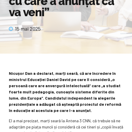
cu care a anunțat că
va veni”
15 mai 2025
Nicușor Dan a declarat, marți seară, că are încredere în
ministrul Educației Daniel David pe care îl consideră „o
persoană care are anvergură intelectuală” care „a studiat
foarte mult pedagogia, cunoaște sisteme diferite din
lume, din Europa”. Candidatul independent la alegerile
prezidențiale a adăugat că așteaptă proiectul de reformă
în educație al acestuia pe care l-a anunțat.
El a mai precizat, marți seară la Antena 3 CNN, că trebuie să ne
adaptăm pe piața muncii și consideră că cei tineri și „copiii învață