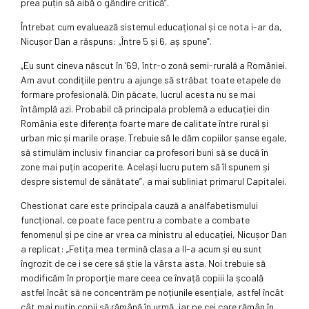
prea puțin să aibă o gândire critică”.
Întrebat cum evaluează sistemul educațional și ce nota i-ar da,
Nicușor Dan a răspuns: „Între 5 și 6, aș spune”.
„Eu sunt cineva născut în ’69, într-o zonă semi-rurală a României.
Am avut condițiile pentru a ajunge să străbat toate etapele de
formare profesională. Din păcate, lucrul acesta nu se mai
întâmplă azi. Probabil că principala problemă a educației din
România este diferența foarte mare de calitate între rural și
urban mic și marile orașe. Trebuie să le dăm copiilor șanse egale,
să stimulăm inclusiv financiar ca profesori buni să se ducă în
zone mai puțin acoperite. Același lucru putem să îl spunem și
despre sistemul de sănătate”, a mai subliniat primarul Capitalei.
Chestionat care este principala cauză a analfabetismului
funcțional, ce poate face pentru a combate a combate
fenomenul și pe cine ar vrea ca ministru al educației, Nicușor Dan
a replicat: „Fetița mea termină clasa a II-a acum și eu sunt
îngrozit de ce i se cere să știe la vârsta asta. Noi trebuie să
modificăm în proporție mare ceea ce învață copiii la școală
astfel încât să ne concentrăm pe noțiunile esențiale, astfel încât
cât mai puțin copii să rămână în urmă, iar pe cei care rămân în