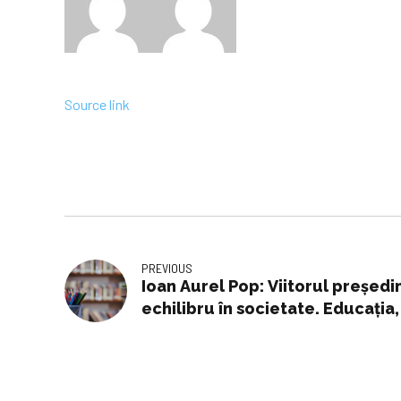
Source link
PREVIOUS
Ioan Aurel Pop: Viitorul preşedin
echilibru în societate. Educaţia
să fie prioritare. O naţiune poate
dar şi cu o educaţie prost făcut