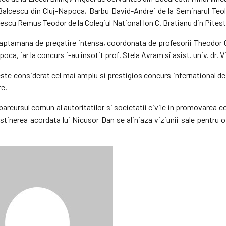
 Balcescu din Cluj-Napoca, Barbu David-Andrei de la Seminarul Teo
escu Remus Teodor de la Colegiul National Ion C. Bratianu din Pitest
 saptamana de pregatire intensa, coordonata de profesorii Theodor 
ca, iar la concurs i-au insotit prof. Stela Avram si asist. univ. dr. 
te considerat cel mai amplu si prestigios concurs international de li
re.
 parcursul comun al autoritatilor si societatii civile in promovarea com
stinerea acordata lui Nicusor Dan se aliniaza viziunii sale pentru 