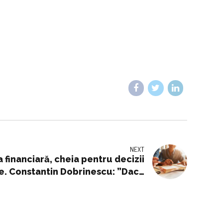
NEXT
 financiară, cheia pentru decizii
re. Constantin Dobrinescu: ”Dacă
oarea banilor și diferența dintre
cestea vor avea un impact pozitiv
 venit si cheltuiala din viata de
adult”