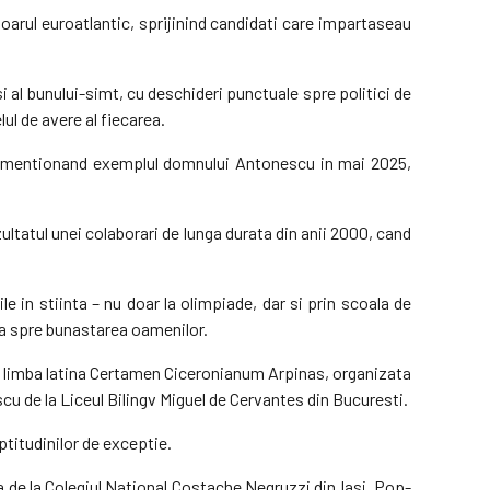
loarul euroatlantic, sprijinind candidati care impartaseau
si al bunului-simt, cu deschideri punctuale spre politici de
ul de avere al fiecarea.
s – mentionand exemplul domnului Antonescu in mai 2025,
ultatul unei colaborari de lunga durata din anii 2000, cand
le in stiinta – nu doar la olimpiade, dar si prin scoala de
ata spre bunastarea oamenilor.
 de limba latina Certamen Ciceronianum Arpinas, organizata
scu de la Liceul Bilingv Miguel de Cervantes din Bucuresti.
ptitudinilor de exceptie.
a de la Colegiul National Costache Negruzzi din Iasi, Pop-