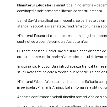
Ministerul Educatiei
a amintit ca in noiembrie – decemb
convingerile sale democrat-liberale de centru-dreapta.
Daniel David a explicat ca, in esenta, se defineste ca un l
stanga in educatie si sanatate, fiind ferm convins ca acce
Ministerul Educatiei a precizat ca, de-a lungul prezid
sustinut de o coalitie democratica puternica
Cu toate acestea, Daniel David a subliniat ca alegerea de 
au lucrat impreuna la modernizarea sistemului de invatama
In opinia sa, Nicusor Dan intruchipeaza trei calitati esen
studii avansate pe care a fondat-o in beneficiul tinerilor 
Ministerul Educatiei, separat, a transmis felicitarile sa
in perioada 8–11 mai la Arpino, Italia. Romania a obtinut 
Aceasta confirmare a valorii tinerilor romani vine ca o d
Lotul roman a fost format din sase liceeni: Luca Georgesc