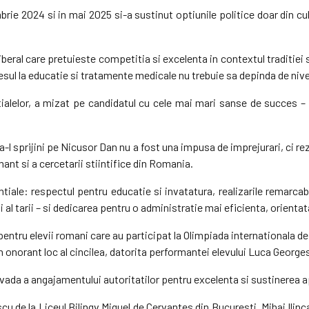
rie 2024 si in mai 2025 si-a sustinut optiunile politice doar din cu
iberal care pretuieste competitia si excelenta in contextul traditiei 
sul la educatie si tratamente medicale nu trebuie sa depinda de nivel
entialelor, a mizat pe candidatul cu cele mai mari sanse de succe
a-l sprijini pe Nicusor Dan nu a fost una impusa de imprejurari, ci rez
nt si a cercetarii stiintifice din Romania.
tiale: respectul pentru educatie si invatatura, realizarile remarcabi
si al tarii – si dedicarea pentru o administratie mai eficienta, orient
le pentru elevii romani care au participat la Olimpiada internationala
un onorant loc al cincilea, datorita performantei elevului Luca George
ovada a angajamentului autoritatilor pentru excelenta si sustinerea a
u de la Liceul Bilingv Miguel de Cervantes din Bucuresti, Mihai Ilinc