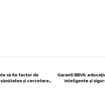
te să fie factor de
Garanti BBVA: educația
, sănătatea şi cercetarea
inteligente și sigu
 fi distrusă cu tancurile,
înțelegem de mici val
ă
nevoi și dorințe, a
asupra bugetului de