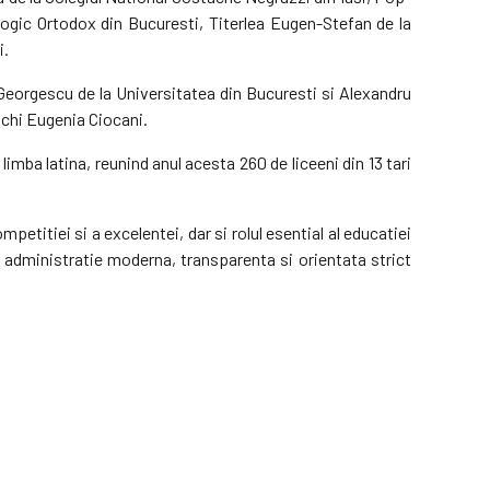
logic Ortodox din Bucuresti, Titerlea Eugen-Stefan de la
i.
Georgescu de la Universitatea din Bucuresti si Alexandru
Vichi Eugenia Ciocani.
mba latina, reunind anul acesta 260 de liceeni din 13 tari
petitiei si a excelentei, dar si rolul esential al educatiei
o administratie moderna, transparenta si orientata strict