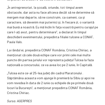
„În antreprenoriat, la şcoală, oriunde, tot timpul avem
obstacole, dar asta nu face altceva decât să ne determine să
mergem mai departe, să ne construim, ca oameni, ca şi
caractere, să devenim mai puternici şi, în fiecare zi, o variantă
mai bună a noastră. Eu mă înclin în faţa voastră pentru curajul pe
care l-aţi avut, pentru determinare”, a declarat în timpul
deschiderii evenimentului, preşedinta filialei tulcene a CONAF,
Paula Vals.
La rândul ei, preşedinta CONAF România, Cristina Chiriac, a
menţionat că cele două echipe care vor primi cele mai multe
puncte din partea juriului vor reprezenta judeţul Tulcea la faza
națională a concursului, ce va avea loc pe 2 iunie, în Capitală.
„Tulcea este ce-al 25-lea judeţ din cadrul Maratonului .
Săptămâna aceasta vom ajunge în premieră la Sibiu şi apoi ne
vom revedea în data de 2 iunie cu echipele de pe primele două
locuri la Bucureşti’, a menţionat preşedinta CONAF România,
Cristina Chiriac.
Sursa: AGERPRES