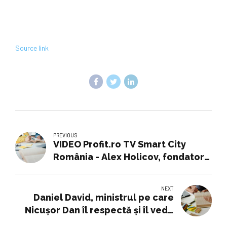
Source link
PREVIOUS
VIDEO Profit.ro TV Smart City
România - Alex Holicov, fondator
AdServio: Din experiența mea,
peștele de la cap se împute. Fără
NEXT
digital, suntem în Evul Mediu, nu
Daniel David, ministrul pe care
putem să mai facem educație ca
Nicușor Dan îl respectă și îl vede
pe vremea lui Mihai Eminescu
parte din viitorul educației