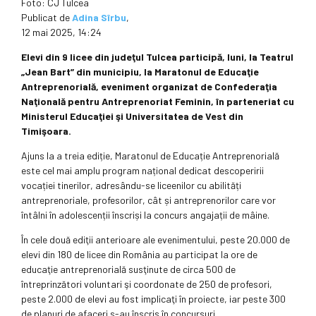
Foto: CJ Tulcea
Publicat de
Adina Sîrbu
,
12 mai 2025, 14:24
Elevi din 9 licee din judeţul Tulcea participă, luni, la Teatrul
„Jean Bart” din municipiu, la Maratonul de Educaţie
Antreprenorială, eveniment organizat de Confederaţia
Naţională pentru Antreprenoriat Feminin, în parteneriat cu
Ministerul Educaţiei şi Universitatea de Vest din
Timişoara.
Ajuns la a treia ediție, Maratonul de Educație Antreprenorială
este cel mai amplu program național dedicat descoperirii
vocației tinerilor, adresându-se liceenilor cu abilități
antreprenoriale, profesorilor, cât și antreprenorilor care vor
întâlni în adolescenții înscriși la concurs angajații de mâine.
În cele două ediţii anterioare ale evenimentului, peste 20.000 de
elevi din 180 de licee din România au participat la ore de
educaţie antreprenorială susţinute de circa 500 de
întreprinzători voluntari şi coordonate de 250 de profesori,
peste 2.000 de elevi au fost implicaţi în proiecte, iar peste 300
de planuri de afaceri s-au înscris în concursuri.