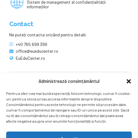
Sistem de management al confidențialității
informațiilor
Contact
Ne puteți contacta oricând pentru detalii.
+40 765 699 399
office@eueducenter.ro
EuEduCenter.ro
Administrează consimțământul
Rețele sociale
Pentru a oferi cea mai bună experiență, folosim tehnologii, cum ar fi cookie-
Ne puteți găsi și pe rețelele sociale.
uri, pentru a stoca și/sau accesa informațiile despre dispozitive.
Consimțământul pentru aceste tehnologii ne permite să procesăm date,
cum ar fi comportamentul de navigare sau ID-uri unice pe acest site. Dacă
nu îți dai consimțământul sau îți retragi consimțământul dat poate avea
afecte negative asupra unor anumite funcționalități și funcții.