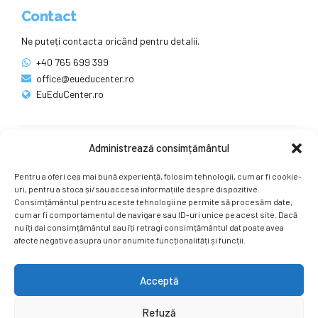
Contact
Ne puteți contacta oricând pentru detalii.
+40 765 699 399
office@eueducenter.ro
EuEduCenter.ro
Administrează consimțământul
Rețele sociale
Pentru a oferi cea mai bună experiență, folosim tehnologii, cum ar fi cookie-
Ne puteți găsi și pe rețelele sociale.
uri, pentru a stoca și/sau accesa informațiile despre dispozitive.
Consimțământul pentru aceste tehnologii ne permite să procesăm date,
cum ar fi comportamentul de navigare sau ID-uri unice pe acest site. Dacă
nu îți dai consimțământul sau îți retragi consimțământul dat poate avea
afecte negative asupra unor anumite funcționalități și funcții.
Acceptă
Copyright by
EuEduCenter.ro
.
Refuză