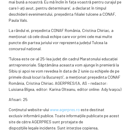
mai bună a noastră. Eu mă înclin în fața voastră pentru curajul pe
care l-ați avut, pentru determinare’, a declarat în timpul
deschiderii evenimentului, președinta filialei tulcene a CONAF,
Paula Vals.
La rândul ei, președinta CONAF România, Cristina Chiriac, a
menționat că cele două echipe care vor primi cele mai multe
puncte din partea juriului vor reprezenta județul Tulcea la
concursul național.
‘Tulcea este ce-al 25-lea județ din cadrul Maratonului educației
antreprenoriale. Săptămâna aceasta vom ajunge în premieră la
Sibiu și apoi ne vom revedea în data de 2 iunie cu echipele de pe
primele două locuri la București’, a menționat președinta CONAF
România, Cristina Chiriac. AGERPRES/(A, AS – redactor:
Luisiana Bîgea, editor: Karina Olteanu, editor online: Ady Ivaşcu)
Afisari: 25
Conținutul website-ului
www.agerpres.ro
este destinat
exclusiv informării publice. Toate informaţiile publicate pe acest
site de către AGERPRES sunt protejate de
dispoziţiile legale incidente. Sunt interzise copierea,