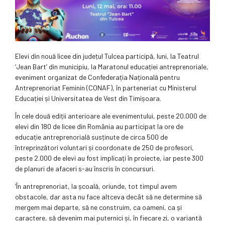
Elevi din nouă licee din județul Tulcea participă, luni, la Teatrul
‘Jean Bart’ din municipiu, la Maratonul educației antreprenoriale,
eveniment organizat de Confederația Națională pentru
Antreprenoriat Feminin (CONAF), în parteneriat cu Ministerul
Educației și Universitatea de Vest din Timișoara.
În cele două ediții anterioare ale evenimentului, peste 20.000 de
elevi din 180 de licee din România au participat la ore de
educație antreprenorială susținute de circa 500 de
întreprinzători voluntari și coordonate de 250 de profesori,
peste 2.000 de elevi au fost implicați în proiecte, iar peste 300
de planuri de afaceri s-au înscris în concursuri.
‘În antreprenoriat, la școală, oriunde, tot timpul avem
obstacole, dar asta nu face altceva decât să ne determine să
mergem mai departe, să ne construim, ca oameni, ca și
caractere, să devenim mai puternici și, în fiecare zi, o variantă