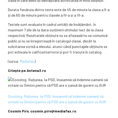
clasă în care elevii își desfășoară activitatea în mod obișnuit.
Durata fiecăruia dintre teste este de 45 de minute la clasa a II-a
și de 60 de minute pentru clasele a IV-a și a VI-a.
Testele sunt evaluate în cadrul unității de învățământ, în
maximum 7 zile de la data susținerii ultimului test de la clasa
respectivă. Rezultatele obținute nu se afișează/nu se comunică
public și nu se înregistrează în catalogul clasei, decât la
solicitarea scrisă a elevului, atunci când punctajele obținute se
pot echivala în calificative/note și pot fi trecute în catalog.
(sursa:
Mediafax
)
Citește pe Antena3.ro
Sociolog: Rațiunea, la PSD, înseamnă să îndemne oamenii să
voteze cu Simion pentru că PSD are o șansă de guvern cu AUR
Cosmin Pirv, cosmin.pirv@mediafax.ro