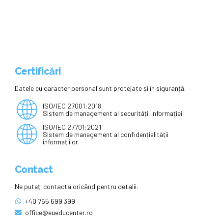
formarea absolvenților ca
cetățeni. Nu avem cursuri de
educație civică” : Europa FM
Certificări
Datele cu caracter personal sunt protejate și în siguranță.
ISO/IEC 27001:2018
Sistem de management al securității informației
ISO/IEC 27701:2021
Sistem de management al confidențialității
informațiilor
Contact
Ne puteți contacta oricând pentru detalii.
+40 765 699 399
office@eueducenter.ro