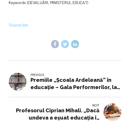
Keywords:EIEVALUĂRI, MINISTERUL EDUCAȚI
Source link
PREVIOUS
Premiile „Şcoala Ardeleană” în
educaţie – Gala Performerilor, la
Alba Iulia. Elevii cu rezultate de
excepție la olimpiadele școlare și
NEXT
profesorii lor, premiați de
Profesorul Ciprian Mihali. „Dacă
Consiliul Județean Alba. LISTA
undeva a eșuat educația în
România în ultimii 30 de ani, e în