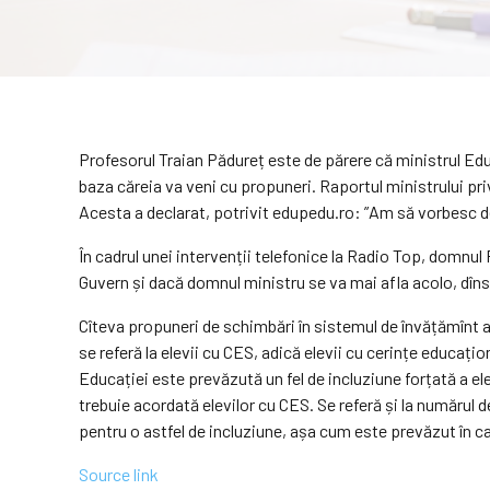
Profesorul Traian Pădureț este de părere că ministrul Edu
baza căreia va veni cu propuneri. Raportul ministrului priv
Acesta a declarat, potrivit edupedu.ro: ”Am să vorbesc despr
În cadrul unei intervenții telefonice la Radio Top, domnul 
Guvern și dacă domnul ministru se va mai afla acolo, dîns
Cîteva propuneri de schimbări în sistemul de învățămînt au
se referă la elevii cu CES, adică elevii cu cerințe educați
Educației este prevăzută un fel de incluziune forțată a el
trebuie acordată elevilor cu CES. Se referă și la numărul d
pentru o astfel de incluziune, așa cum este prevăzut în ca
Source link