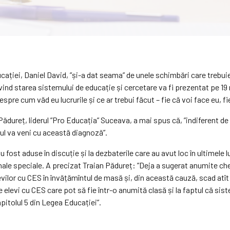
cației, Daniel David, ”și-a dat seama” de unele schimbări care trebui
ind starea sistemului de educație și cercetare va fi prezentat pe 19 mai
e cum văd eu lucrurile și ce ar trebui făcut – fie că voi face eu, fie 
Pădureț, liderul ”Pro Educația” Suceava, a mai spus că, ”indiferent de 
ul va veni cu această diagnoză”.
 fost aduse în discuție și la dezbaterile care au avut loc în ultimele 
onale speciale. A precizat Traian Pădureț: ”Deja a sugerat anumite che
evilor cu CES în învățămîntul de masă și, din această cauză, scad atît 
e elevi cu CES care pot să fie într-o anumită clasă și la faptul că si
pitolul 5 din Legea Educației”.