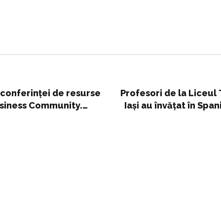
 conferinței de resurse
Profesori de la Liceul
siness Community.
Iași au învățat în Spa
artificială în pr