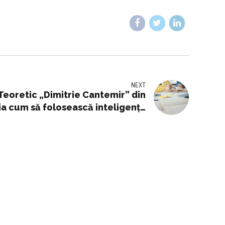
NEXT
 Teoretic „Dimitrie Cantemir” din
nia cum să folosească inteligența
ocesul de educație - Ziarul de Iaşi