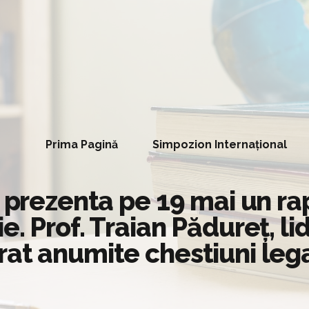
Prima Pagină
Simpozion Internațional
a prezenta pe 19 mai un ra
. Prof. Traian Pădureț, li
at anumite chestiuni lega