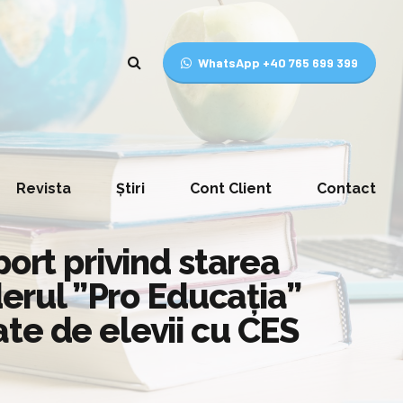
WhatsApp +40 765 699 399
Revista
Știri
Cont Client
Contact
port privind starea
derul ”Pro Educația”
te de elevii cu CES