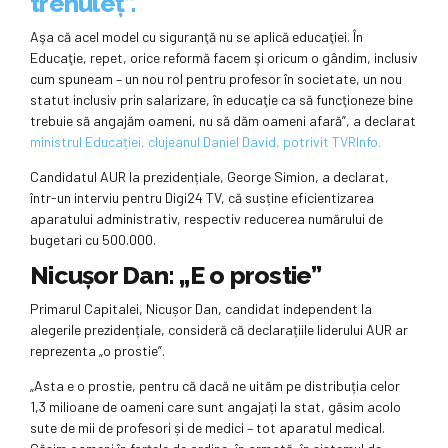
trenuleț”.
Aşa că acel model cu siguranţă nu se aplică educaţiei. În
Educaţie, repet, orice reformă facem şi oricum o gândim, inclusiv
cum spuneam – un nou rol pentru profesor în societate, un nou
statut inclusiv prin salarizare, în educaţie ca să funcţioneze bine
trebuie să angajăm oameni, nu să dăm oameni afară”, a declarat
ministrul Educației, clujeanul Daniel David, potrivit TVRInfo.
Candidatul AUR la prezidențiale, George Simion, a declarat,
într-un interviu pentru Digi24 TV, că susține eficientizarea
aparatului administrativ, respectiv reducerea numărului de
bugetari cu 500.000.
Nicușor Dan: „E o prostie”
Primarul Capitalei, Nicușor Dan, candidat independent la
alegerile prezidențiale, consideră că declarațiile liderului AUR ar
reprezenta „o prostie”.
„Asta e o prostie, pentru că dacă ne uităm pe distribuția celor
1,3 milioane de oameni care sunt angajați la stat, găsim acolo
sute de mii de profesori și de medici – tot aparatul medical.