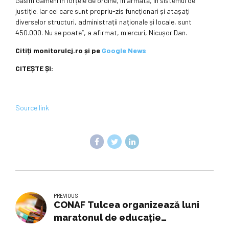
Găsim oameni în forțele de ordine, în armată, în sistemul de
justiție. Iar cei care sunt propriu-zis funcționari și atașați
diverselor structuri, administrații naționale și locale, sunt
450.000. Nu se poate”, a afirmat, miercuri, Nicușor Dan.
Citiți monitorulcj.ro și pe
Google News
CITEȘTE ȘI:
Source link
PREVIOUS
CONAF Tulcea organizează luni
maratonul de educaţie