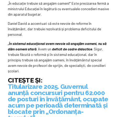
„În educaţie trebuie să angajăm oameni!” Este precizarea fermă a
ministrului Educaţiei în legătură cu eventualele concedieri masive
din aparatul bugetar.
Daniel David a accentuat că este nevoie de reforme în
învăţământ, dar trebuie rezolvată şi problema deficitului de
personal.
„
În sistemul educaţional avem nevoie să angajăm oameni, nu să
dăm oameni afară
. Avem un
deficit de cadre didactice
. Sigur,
trebuie făcută o reformă şi în sistemul educaţional, dar în
principiu trebuie să angajăm oameni, în învăţământul special
avem nevoie de profesori de sprijin, de specialişti, de consilieri
şcolari.
CITEȘTE ȘI:
Titularizare 2025. Guvernul
anunță concursuri pentru 62.000
de posturi în învățământ, ocupate
acum pe perioadă determinată și
blocate prin „Ordonanța-