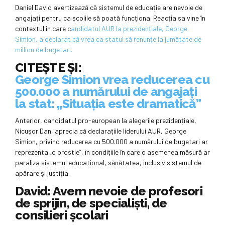
Daniel David avertizează că sistemul de educație are nevoie de
angajați pentru ca școlile să poată funcționa. Reacția sa vine în
contextul în care c
andidatul AUR la prezidențiale, George
Simion, a declarat că vrea ca statul să renunțe la jumătate de
million de bugetari.
CITEȘTE ȘI:
George Simion vrea reducerea cu
500.000 a numărului de angajați
la stat: „Situația este dramatică”
Anterior, candidatul pro-european la alegerile prezidențiale,
Nicușor Dan, aprecia că declarațiile liderului AUR, George
Simion, privind reducerea cu 500.000 a numărului de bugetari ar
reprezenta „o prostie”, în condițiile în care o asemenea măsură ar
paraliza sistemul educational, sănătatea, inclusiv sistemul de
apărare și justiția.
David: Avem nevoie de profesori
de sprijin, de specialişti, de
consilieri şcolari