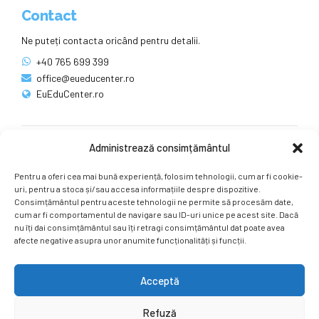
Contact
Ne puteți contacta oricând pentru detalii.
+40 765 699 399
office@eueducenter.ro
EuEduCenter.ro
Administrează consimțământul
Rețele sociale
Pentru a oferi cea mai bună experiență, folosim tehnologii, cum ar fi cookie-
Ne puteți găsi și pe rețelele sociale.
uri, pentru a stoca și/sau accesa informațiile despre dispozitive.
Consimțământul pentru aceste tehnologii ne permite să procesăm date,
cum ar fi comportamentul de navigare sau ID-uri unice pe acest site. Dacă
nu îți dai consimțământul sau îți retragi consimțământul dat poate avea
afecte negative asupra unor anumite funcționalități și funcții.
Acceptă
Copyright by
EuEduCenter.ro
.
Refuză