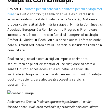
Proiectul „
Echitate pentru sănătate, echitate pentru o viață mai
bună
!” a avut o contribuție semnificativă la asigurarea unei
incluziuni reale și durabile. Filiala Bacău a Societății Naționale
Crucea Roșie, alături de Primăria Blăgești, Primăria Comănești și
Asociația Europeană a Romilor pentru Progres și Promovare
Interculturală, în colaborare cu Consiliul Județean și Instituția
Prefectului Județului Bacău au pus bazele acestui efort colectiv,
care a urmărit reducerea nivelului sărăciei și includerea romilor în
comunitate.
Realitatea și nevoile comunității au impus o schimbare
structurată pe pilonii existențiali ai unei vieți care să ofere o
șansă tuturor: acces adecvat la educație, la servicii de
sănătate și de igienă, precum și eliminarea discriminării în relația
doctor – pacient, care afectează accesul la servicii și
oportunități.
Ambulanțele Crucea Roșie cu aparatură performantă au fost
folosite pentru evaluarea medicală a persoanelor din comunitate.