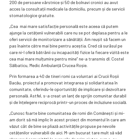
200 de persoane vârstnice și 50 de bolnavi cronici au avut
acces la consultații medicale la domiciliu, precum și de servicii
stomatologice gratuite.
„Cea mai mare satisfacție personală este aceea că putem
ajunge la cetățenii vulnerabili care nu se pot deplasa pentru a le
oferi servicii de monitorizare a sănătății. Am reușit să facem un
pas înainte către mai bine pentru aceștia. Cred că surâsul pe
care ni-l oferă bătrânii cu incapacități fizice la fiecare vizită este
cea mai mare mulțumire pentru mine” ne-a transmis dl. Costel
Sălbaticu, Medic Ambulanță Crucea Roșie.
Prin formarea a 40 de tineri romi ca voluntari ai Crucii Roșii
Bacău, proiectul a promovat integrarea și solidaritatea în
comunitate, oferindu-le oportunități de implicare și dezvoltare
personală. Astfel, s-a creat un lanț de sprijin comunitar durabil
și de înțelegere reciprocă printr-un proces de incluziune socială.
„Cunosc foarte bine comunitatea de romi din Comănești și mi-
am dorit să mă implic în acest proiect din momentul în care am
văzut cât de bine se pliază activitățile propuse pe nevoile
cetățenilor vulnerabili de aici. M-am bucurat tare mult să văd