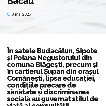
Bacău
9 mai 2025
În satele Buda­cătun, Șipote
și Poiana Negustorului din
comuna Blăgești, precum și
în cartierul Șupan din orașul
Comănești, lipsa educației,
condițiile precare de
sănătate și discriminarea
socială au guvernat stilul de
viață al comunității.