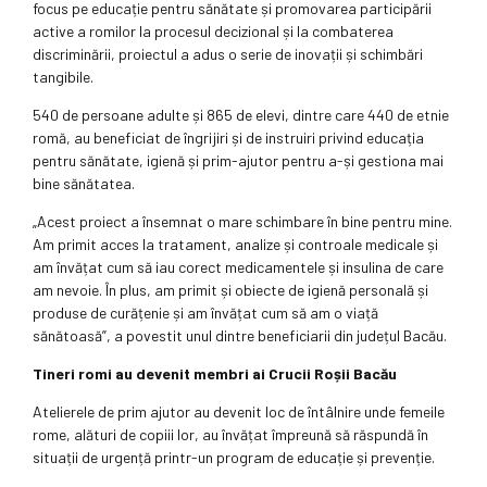
focus pe educație pentru sănătate și promovarea participării
active a romilor la procesul decizional și la combaterea
discriminării, proiectul a adus o serie de inovații și schimbări
tangibile.
540 de persoane adulte și 865 de elevi, dintre care 440 de etnie
romă, au beneficiat de îngrijiri și de instruiri privind educația
pentru sănătate, igienă și prim-ajutor pentru a-și gestiona mai
bine sănătatea.
„Acest proiect a însemnat o mare schimbare în bine pentru mine.
Am primit acces la tratament, analize și controale medicale și
am învățat cum să iau corect medicamentele și insulina de care
am nevoie. În plus, am primit și obiecte de igienă personală și
produse de curățenie și am învățat cum să am o viață
sănătoasă”, a povestit unul dintre beneficiarii din județul Bacău.
Tineri romi au devenit membri ai Crucii Roșii Bacău
Atelierele de prim ajutor au devenit loc de întâlnire unde femeile
rome, alături de copiii lor, au învățat împreună să răspundă în
situații de urgență printr-un program de educație și prevenție.