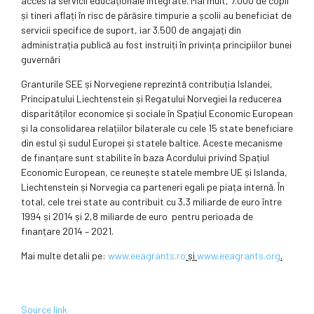
acces la servicii educaționale integrate. Mai mult, 7.000 de copii
și tineri aflați în risc de părăsire timpurie a școlii au beneficiat de
servicii specifice de suport, iar 3.500 de angajați din
administrația publică au fost instruiți în privința principiilor bunei
guvernări
Granturile SEE și Norvegiene reprezintă contribuția Islandei,
Principatului Liechtenstein și Regatului Norvegiei la reducerea
disparităților economice și sociale în Spațiul Economic European
și la consolidarea relațiilor bilaterale cu cele 15 state beneficiare
din estul și sudul Europei și statele baltice. Aceste mecanisme
de finanțare sunt stabilite în baza Acordului privind Spațiul
Economic European, ce reunește statele membre UE și Islanda,
Liechtenstein și Norvegia ca parteneri egali pe piața internă. În
total, cele trei state au contribuit cu 3,3 miliarde de euro între
1994 și 2014 și 2,8 miliarde de euro pentru perioada de
finanțare 2014 – 2021.
Mai multe detalii pe:
www.eeagrants.ro
și
www.eeagrants.org
.
Source link