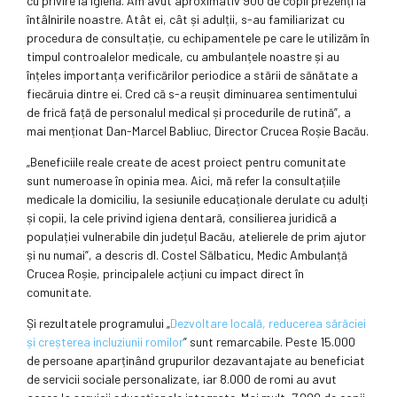
cu privire la igienă. Am avut aproximativ 900 de copii prezenți la
întâlnirile noastre. Atât ei, cât și adulții, s-au familiarizat cu
procedura de consultație, cu echipamentele pe care le utilizăm în
timpul controalelor medicale, cu ambulanțele noastre și au
înțeles importanța verificărilor periodice a stării de sănătate a
fiecăruia dintre ei. Cred că s-a reușit diminuarea sentimentului
de frică față de personalul medical și procedurile de rutină”, a
mai menționat Dan-Marcel Babliuc, Director Crucea Roșie Bacău.
„Beneficiile reale create de acest proiect pentru comunitate
sunt numeroase în opinia mea. Aici, mă refer la consultațiile
medicale la domiciliu, la sesiunile educaționale derulate cu adulți
și copii, la cele privind igiena dentară, consilierea juridică a
populației vulnerabile din județul Bacău, atelierele de prim ajutor
și nu numai”, a descris dl. Costel Sălbaticu, Medic Ambulanță
Crucea Roșie, principalele acțiuni cu impact direct în
comunitate.
Și rezultatele programului „
Dezvoltare locală, reducerea sărăciei
și creșterea incluziunii romilor
” sunt remarcabile. Peste 15.000
de persoane aparținând grupurilor dezavantajate au beneficiat
de servicii sociale personalizate, iar 8.000 de romi au avut