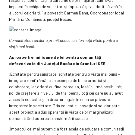
răspunsul comunității la cursurile de prim ajutor, cum s-au
implicat în echipa de voluntari și faptul că și-au dorit să vină în
ajutorul celorlalți, ” a povestit Carmen Banu, Coordonator local
Primăria Comănești, județul Bacău.
Comunitatea romilor a primit acces la informații vitale pentru o
viață mai bună.
Aproape trei milioane de lei pentru comunități
defavorizate din Județul Bacău din Granturi SEE
„Echitate pentru sănătate, echitate pentru o viață mai bună –
integrare romi” rămâne un exemplu de bune practici și
colaborare, iar odată cu finalizarea sa, lasă în urmă posibilități
noi de creștere a nivelului de trai pentru toți cei care nu au avut
acces la educație și la drepturi egale în ceea ce privește
integrarea în societate. Prin educație, inovație și solidaritate,
acest proiect a adus speranță în viața celor marginalizați,
demonstrând puterea transformării sociale.
„Impactul cel mai puternic a fost acela de educare a comunității