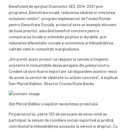
Beneficiind de sprijinul Granturilor SEE 2014-2021 prin
programul „Dezvoltare locală, reducerea sărăciei și creșterea
incluziunii romilor”, program implementat de Fondul Român
pentru Dezvoltare Socială, proiectul este un exemplu elocvent
de bune practici, aducând beneficii concrete pentru
comunitatea locală și schimbări pozitive și durabile, prin
reducerea diferențelor sociale și economice și îmbunătățirea
calității vieții în comunități marginalizate.
„Am pornit acest proiect ca răspuns la nevoile stringente
existente în comunitățile dezavantajate din județul nostru.
Credem că este foarte important să răspundem acestor nevoi
de acces la servicii de sănătate cu acțiuni concrete”, a explicat
Dan-Marcel Babliuc, Director Crucea Roșie Bacău.
Dan Marcel Babliuc a explicat necesitatea proiectului.
Pe parcursul lui, peste 120 de persoane de etnie romă au
participat la sesiuni de consiliere social-suportivă și juridică,
contribuind la îmbunătățirea accesului la servicii și drepturi. Cu