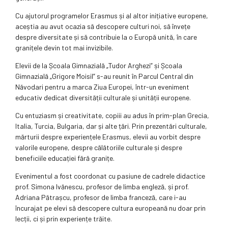
Cu ajutorul programelor Erasmus și al altor inițiative europene,
aceștia au avut ocazia să descopere culturi noi, să învețe
despre diversitate și să contribuie la o Europă unită, în care
granițele devin tot mai invizibile.
Elevii de la Școala Gimnazială „Tudor Arghezi” și Școala
Gimnazială „Grigore Moisil” s-au reunit în Parcul Central din
Năvodari pentru a marca Ziua Europei, într-un eveniment
educativ dedicat diversității culturale și unității europene.
Cu entuziasm și creativitate, copiii au adus în prim-plan Grecia,
Italia, Turcia, Bulgaria, dar și alte țări. Prin prezentări culturale,
mărturii despre experiențele Erasmus, elevii au vorbit despre
valorile europene, despre călătoriile culturale și despre
beneficiile educației fără granițe.
Evenimentul a fost coordonat cu pasiune de cadrele didactice
prof. Simona Ivănescu, profesor de limba engleză, și prof.
Adriana Pătrașcu, profesor de limba franceză, care i-au
încurajat pe elevi să descopere cultura europeană nu doar prin
lecții, ci și prin experiențe trăite.