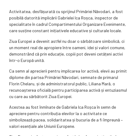
Activitatea, desfășurată cu sprijinul Primăriei Năvodari, a fost
posibilă datorită implicării Gabrielei Ica Roșca, inspector de
specialitate în cadrul Compartimentului Organizare Evenimente,
care susține constant inițiativele educative și culturale locale.
Ziua Europei a devenit astfel nu doar o sărbătoare simbolică, ci
un moment real de apropiere între oameni, idei și valori comune,
demonstrând că prin educație, copiii pot deveni cetățeni activi
într-o Europă unită.
Ca semn al aprecierii pentru implicarea lor activă, elevii au primit
diplome din partea Primăriei Năvodari, semnate de primarul
Florin Chelaru, și de administratorul public, Liliana Mară, o
recunoașterea oficială pentru participarea activă și entuziasmul
cu care au sărbătorit Ziua Europei.
Acestea au fost înmînate de Gabriela Ica Roșca în semn de
apreciere pentru contribuția elevilor la o activitate ce
simbolizează pacea, solidaritatea și bucuria de a fi împreună –
valori esențiale ale Uniunii Europene.