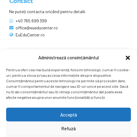
Contact
Ne puteți contacta oricând pentru detalii.
+40 765 699 399
office@eueducenter.ro
EuEduCenter.ro
Administrează consimțământul
Rețele sociale
Pentru a oferi cea mai bună experiență, folosim tehnologii, cum ar fi cookie-
Ne puteți găsi și pe rețelele sociale.
uri, pentru a stoca și/sau accesa informațiile despre dispozitive.
Consimțământul pentru aceste tehnologii ne permite să procesăm date,
cum ar fi comportamentul de navigare sau ID-uri unice pe acest site. Dacă
nu îți dai consimțământul sau îți retragi consimțământul dat poate avea
afecte negative asupra unor anumite funcționalități și funcții.
Acceptă
Copyright by
EuEduCenter.ro
.
Refuză