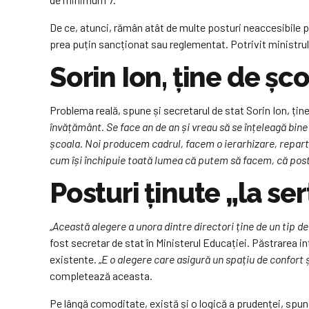
De ce, atunci, rămân atât de multe posturi neaccesibile p
prea puțin sancționat sau reglementat. Potrivit ministrulu
Sorin Ion, ține de șco
Problema reală, spune și secretarul de stat Sorin Ion, ține 
învățământ. Se face an de an și vreau să se înțeleagă bine 
școala. Noi producem cadrul, facem o ierarhizare, reparti
cum își închipuie toată lumea că putem să facem, că postul
Posturi ținute „la s
„
Această alegere a unora dintre directori ține de un tip d
fost secretar de stat în Ministerul Educației. Păstrarea int
existente. „
E o alegere care asigură un spațiu de confort ș
completează aceasta.
Pe lângă comoditate, există și o logică a prudenței, spu