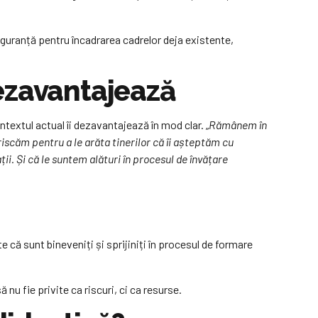
 siguranță pentru încadrarea cadrelor deja existente,
 dezavantajează
ntextul actual îi dezavantajează în mod clar. „
Rămânem în
iscăm pentru a le arăta tinerilor că îi așteptăm cu
ii. Și că le suntem alături în procesul de învățare
te că sunt bineveniți și sprijiniți în procesul de formare
nu fie privite ca riscuri, ci ca resurse.