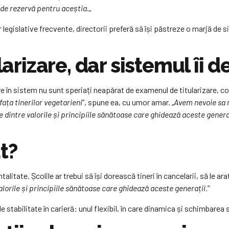
e de rezervă pentru aceștia.
„
or legislative frecvente, directorii preferă să își păstreze o marjă de
ularizare, dar sistemul îi
re în sistem nu sunt speriați neapărat de examenul de titularizare, co
fața tinerilor vegetarieni
”, spune ea, cu umor amar. „
Avem nevoie sa r
 dintre valorile și principiile sănătoase care ghidează aceste generaț
t?
tate. Școlile ar trebui să își dorească tineri în cancelarii, să le ara
alorile și principiile sănătoase care ghidează aceste generații
.”
tabilitate în carieră: unul flexibil, în care dinamica și schimbarea să 