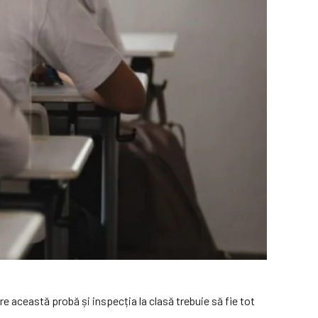
re această probă și inspecția la clasă trebuie să fie tot