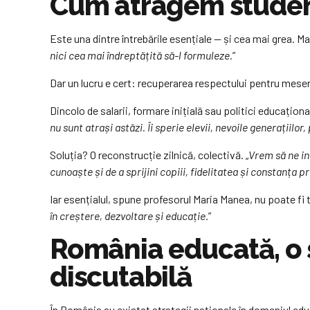
Cum atragem studenți
Este una dintre întrebările esențiale — și cea mai grea. M
nici cea mai îndreptățită să-l formuleze.
”
Dar un lucru e cert: recuperarea respectului pentru mese
Dincolo de salarii, formare inițială sau politici educațional
nu sunt atrași astăzi. Îi sperie elevii, nevoile generațiilor,
Soluția? O reconstrucție zilnică, colectivă. „
Vrem să ne int
cunoaște și de a sprijini copiii, fidelitatea și constanța pr
Iar esențialul, spune profesorul Maria Manea, nu poate fi
în creștere, dezvoltare și educație.
”
România educată, o s
discutabilă
În România au existat strategii naționale în domeniul educ