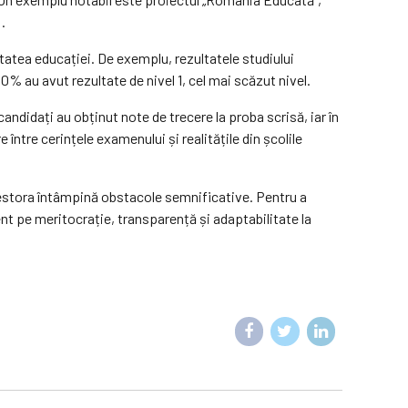
.
atea educației. De exemplu, rezultatele studiului
30% au avut rezultate de nivel 1, cel mai scăzut nivel.
andidați au obținut note de trecere la proba scrisă, iar în
ntre cerințele examenului și realitățile din școlile
acestora întâmpină obstacole semnificative. Pentru a
t pe meritocrație, transparență și adaptabilitate la