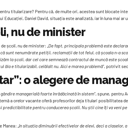
entru titularizare? Pentru că, de multe ori, acestea sunt blocate in
i Educației, Daniel David, situația este analizată, iar în luna mai ar
li, nu de minister
de școli, nu de minister: „
De fapt, principala problemă este declarar
că sunt nenumărate petiții, reclamații de tot felul, că școala n-a scos 
zăm la școli, dar cel care semnează contractul de muncă este școala. 
 ăla e titularizabil, celălalt nu. Aici e marea problemă
”, potrivit se
ertar”: o alegere de man
e gândire managerială foarte înrădăcinată în sistem
”, spune, pentru A
ernă a orelor vacante oferă profesorilor deja titulari posibilitatea de
i predictibilitate pentru conducerea școlii. Nu știi cine îți va veni p
ne Manea: „
în situația diminuării efectivelor de elevi, deci a claselor,