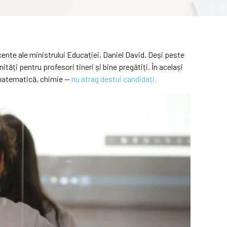
ecente ale ministrului Educației, Daniel David. Deși peste
ți pentru profesori tineri și bine pregătiți. În același
, matematică, chimie —
nu atrag destui candidați.