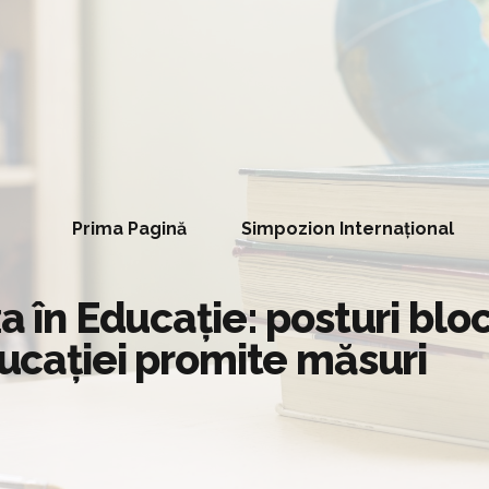
Prima Pagină
Simpozion Internațional
za în Educație: posturi blo
ducației promite măsuri