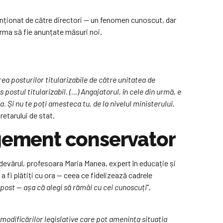
tenționat de către directori — un fenomen cunoscut, dar
 urma să fie anunțate măsuri noi.
ea posturilor titularizabile de către unitatea de
postul titularizabil. (…) Angajatorul, în cele din urmă, e
Și nu te poți amesteca tu, de la nivelul ministerului,
cretarului de stat.
agement conservator
devărul, profesoara Maria Manea, expert în educație și
 a fi plătiți cu ora — ceea ce fidelizează cadrele
e post — așa că alegi să rămâi cu cei cunoscuți
”,
 a modificărilor legislative care pot amenința situația