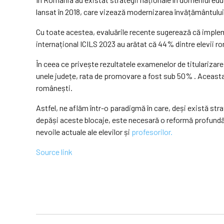
lansat în 2018, care vizează modernizarea învățământului
Cu toate acestea, evaluările recente sugerează că impleme
internațional ICILS 2023 au arătat că 44% dintre elevii rom
În ceea ce privește rezultatele examenelor de titularizare
unele județe, rata de promovare a fost sub 50% . Aceasta p
românești.
Astfel, ne aflăm într-o paradigmă în care, deși există st
depăși aceste blocaje, este necesară o reformă profundă î
nevoile actuale ale elevilor și
profesorilor.
Source link