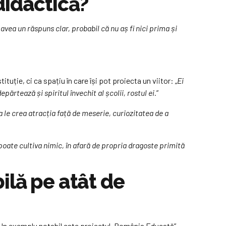
didactică?
avea un răspuns clar, probabil că nu aș fi nici prima și
ituție, ci ca spațiu în care își pot proiecta un viitor: „
Ei
epărtează și spiritul învechit al școlii, rostul ei.
”
 a le crea atracția față de meserie, curiozitatea de a
poate cultiva nimic, în afară de propria dragoste primită
ilă pe atât de
ii. Un exemplu notabil este proiectul „România Educată”,