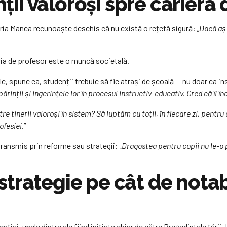
i valoroși spre cariera 
aria Manea recunoaște deschis că nu există o rețetă sigură: „
Dacă aș 
ria de profesor este o muncă societală.
e, spune ea, studenții trebuie să fie atrași de școală — nu doar ca inst
 părinții și ingerințele lor în procesul instructiv-educativ. Cred că îi înd
re tinerii valoroși în sistem? Să luptăm cu toții, în fiecare zi, pentru
ofesiei.
”
 transmis prin reforme sau strategii:
„Dragostea pentru copii nu le-o 
trategie pe cât de notab
ației, unele dintre ele fiind inițiate chiar de către Președintele țăr