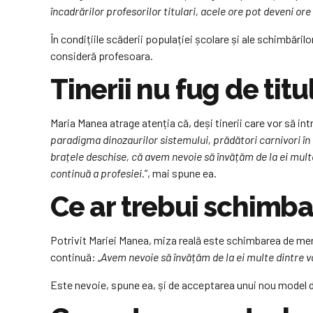
încadrărilor profesorilor titulari, acele ore pot deveni or
În condițiile scăderii populației școlare și ale schimbăril
consideră profesoara.
Tinerii nu fug de tit
Maria Manea atrage atenția că, deși tinerii care vor să int
paradigma dinozaurilor sistemului, prădători carnivori în 
brațele deschise, că avem nevoie să învățăm de la ei multe
continuă a profesiei.
”, mai spune ea.
Ce ar trebui schimba
Potrivit Mariei Manea, miza reală este schimbarea de mentali
continuă: „
Avem nevoie să învățăm de la ei multe dintre v
Este nevoie, spune ea, și de acceptarea unui nou model de s