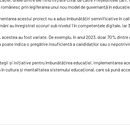
 românesc prin legiferarea unui nou model de guvernanță în educație 
ntarea acestui proiect nu a adus îmbunătățiri semnificative în calit
âni au înregistrat scoruri sub nivelul 1 în competențele digitale, iar 
, acestea au fost variate. De exemplu, în anul 2023, doar 70% dintre c
oate indica o pregătire insuficientă a candidaților sau o nepotrivire î
rategii și inițiative pentru îmbunătățirea educației, implementarea 
n cultura și mentalitatea sistemului educațional, care să pună accen