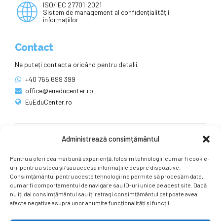
ISO/IEC 27701:2021
Sistem de management al confidențialității
informațiilor
Contact
Ne puteți contacta oricând pentru detalii.
+40 765 699 399
office@eueducenter.ro
EuEduCenter.ro
Administrează consimțământul
Rețele sociale
Pentru a oferi cea mai bună experiență, folosim tehnologii, cum ar fi cookie-
Ne puteți găsi și pe rețelele sociale.
uri, pentru a stoca și/sau accesa informațiile despre dispozitive.
Consimțământul pentru aceste tehnologii ne permite să procesăm date,
cum ar fi comportamentul de navigare sau ID-uri unice pe acest site. Dacă
nu îți dai consimțământul sau îți retragi consimțământul dat poate avea
afecte negative asupra unor anumite funcționalități și funcții.