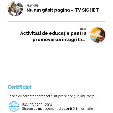
PREVIOUS
Nu am găsit pagina – TV SIGHET
NEXT
Activități de educație pentru
promovarea integrității
desfășurate în Punctul de trecere
a frontierei Sculeni • Buna Ziua
Iasi • BZI.ro
Certificări
Datele cu caracter personal sunt protejate și în siguranță.
ISO/IEC 27001:2018
Sistem de management al securității informației