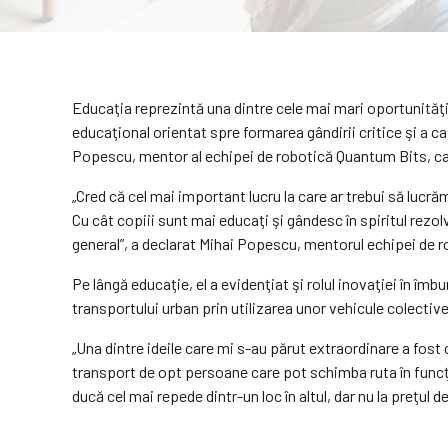
Educaţia reprezintă una dintre cele mai mari oportunităţi
educaţional orientat spre formarea gândirii critice şi a c
Popescu, mentor al echipei de robotică Quantum Bits, care 
„Cred că cel mai important lucru la care ar trebui să lucr
Cu cât copiii sunt mai educaţi şi gândesc în spiritul rez
general”, a declarat Mihai Popescu, mentorul echipei de r
Pe lângă educaţie, el a evidenţiat şi rolul inovaţiei în îm
transportului urban prin utilizarea unor vehicule colective 
„Una dintre ideile care mi s-au părut extraordinare a fost
transport de opt persoane care pot schimba ruta în funcţie
ducă cel mai repede dintr-un loc în altul, dar nu la preţul de