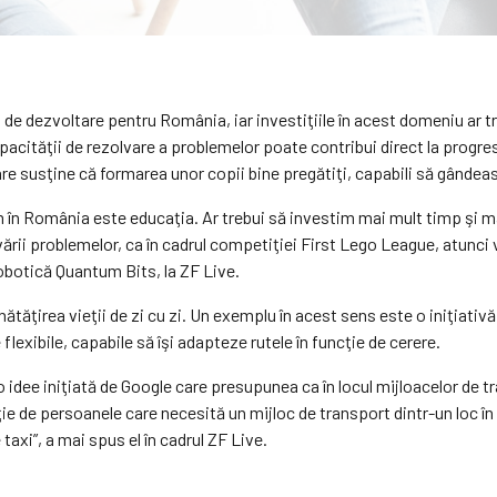
 de dezvoltare pentru România, iar investiţiile în acest domeniu ar t
apacităţii de rezolvare a problemelor poate contribui direct la progres
susţine că formarea unor copii bine pregătiţi, capabili să gândească 
ăm în România este educaţia. Ar trebui să investim mai mult timp şi m
olvării problemelor, ca în cadrul competiţiei First Lego League, atun
obotică Quantum Bits, la ZF Live.
bunătăţirea vieţii de zi cu zi. Un exemplu în acest sens este o iniţia
flexibile, capabile să îşi adapteze rutele în funcţie de cerere.
 o idee iniţiată de Google care presupunea ca în locul mijloacelor de 
 de persoanele care necesită un mijloc de transport dintr-un loc în a
 taxi”, a mai spus el în cadrul ZF Live.