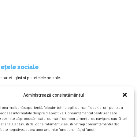
ețele sociale
e puteți găsi și pe rețelele sociale.
Administrează consimțământul
i cea mai bună experiență, folosim tehnologii, cum ar fi cookie-uri, pentru a
 accesa informațiile despre dispozitive. Consimțământul pentru aceste
e permite să procesăm date, cum ar fi comportamentul de navigare sau ID-uri
st site. Dacă nu îți dai consimțământul sau îți retragi consimțământul dat
ecte negative asupra unor anumite funcționalități și funcții.