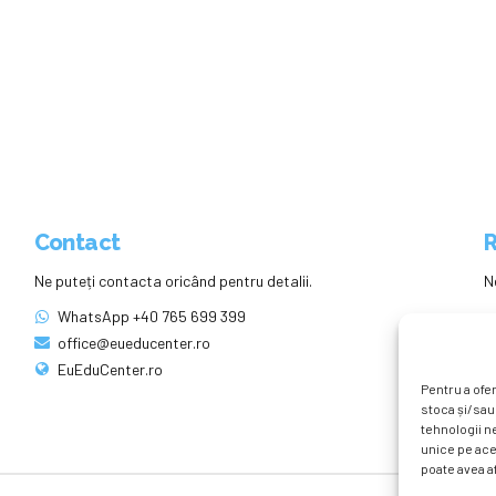
Contact
R
Ne puteți contacta oricând pentru detalii.
N
WhatsApp +40 765 699 399
office@eueducenter.ro
EuEduCenter.ro
Pentru a ofer
stoca și/sau
tehnologii n
unice pe ace
poate avea af