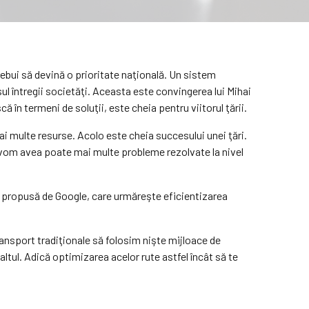
rebui să devină o prioritate naţională. Un sistem
ul întregii societăţi. Aceasta este convingerea lui Mihai
în termeni de soluţii, este cheia pentru viitorul ţării.
ai multe resurse. Acolo este cheia succesului unei ţări.
ci vom avea poate mai multe probleme rezolvate la nivel
tivă propusă de Google, care urmăreşte eficientizarea
transport tradiţionale să folosim nişte mijloace de
ltul. Adică optimizarea acelor rute astfel încât să te