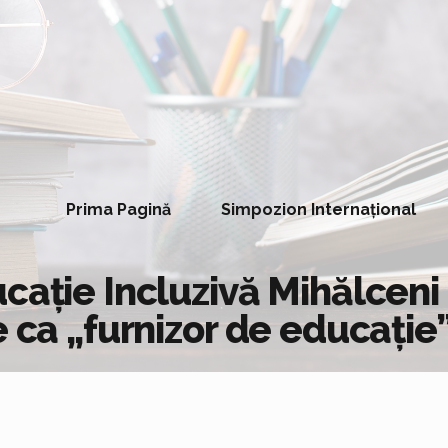
Prima Pagină
Simpozion Internațional
cație Incluzivă Mihălceni 
e ca „furnizor de educație