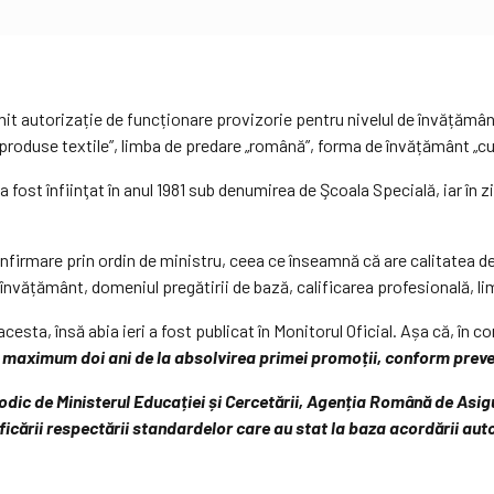
autorizație de funcționare provizorie pentru nivelul de învățământ 
r produse textile”, limba de predare „română”, forma de învățământ „cu 
fost înfiinţat în anul 1981 sub denumirea de Şcoala Specială, iar în zi
onfirmare prin ordin de ministru, ceea ce înseamnă că are calitatea d
învățământ, domeniul pregătirii de bază, calificarea profesională, l
acesta, însă abia ieri a fost publicat în Monitorul Oficial. Așa că, în
e maximum doi ani de la absolvirea primei promoții, conform preved
odic de Ministerul Educației și Cercetării, Agenția Română de Asigur
icării respectării standardelor care au stat la baza acordării auto