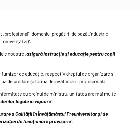
„profesional”, domeniul pregătirii de bază „industrie
frecvență (zi)”.
lele noastre „
asigură instrucţie şi educaţie pentru copii
e furnizor de educație, respectiv dreptul de organizare și
imba de predare și forma de învățământ profesională.
 conformitate cu ordinul de ministru, unitatea are mai multe
erilor legale în vigoare
”.
are a Calității în Învățământul Preuniversitar și de
rizației de funcționare provizorie
”.