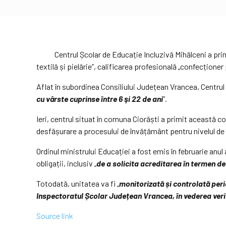
Centrul Școlar de Educație Incluzivă Mihălceni a primit 
textilă și pielărie”, calificarea profesională „confecțione
Aflat în subordinea Consiliului Județean Vrancea, Centrul a 
cu vârste cuprinse între 6 şi 22 de ani
”.
Ieri, centrul situat în comuna Ciorăști a primit această c
desfășurare a procesului de învățământ pentru nivelul de 
Ordinul ministrului Educației a fost emis în februarie anul 
obligații, inclusiv „
de a solicita acreditarea în termen d
Totodată, unitatea va fi „
monitorizată și controlată peri
Inspectoratul Școlar Județean Vrancea, în vederea verif
Source link