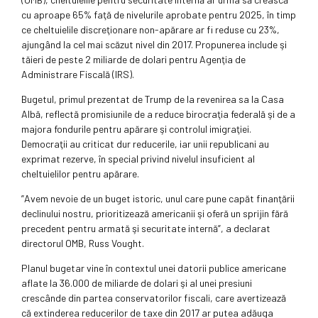
cu aproape 65% faţă de nivelurile aprobate pentru 2025, în timp
ce cheltuielile discreţionare non-apărare ar fi reduse cu 23%,
ajungând la cel mai scăzut nivel din 2017. Propunerea include şi
tăieri de peste 2 miliarde de dolari pentru Agenţia de
Administrare Fiscală (IRS).
Bugetul, primul prezentat de Trump de la revenirea sa la Casa
Albă, reflectă promisiunile de a reduce birocraţia federală şi de a
majora fondurile pentru apărare şi controlul imigraţiei.
Democraţii au criticat dur reducerile, iar unii republicani au
exprimat rezerve, în special privind nivelul insuficient al
cheltuielilor pentru apărare.
”Avem nevoie de un buget istoric, unul care pune capăt finanţării
declinului nostru, prioritizează americanii şi oferă un sprijin fără
precedent pentru armată şi securitate internă”, a declarat
directorul OMB, Russ Vought.
Planul bugetar vine în contextul unei datorii publice americane
aflate la 36.000 de miliarde de dolari şi al unei presiuni
crescânde din partea conservatorilor fiscali, care avertizează
că extinderea reducerilor de taxe din 2017 ar putea adăuga