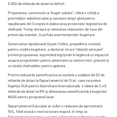
5.000 de miliarde de dolari la deficit.
Propunerea, cunoscută ca ”buget subţire”, oferă o schiţă a
priorităţilor administraţiei şi serveşte drept ghid pentru
republicanii din Congres în elaborarea proiectelor legislative de
cheltuieli. Trump doreşte şi reînnoirea reducerilor de taxe din
primul său mandat, în pofida avertismentelor bugetare.
Senatoarea republicană Susan Collins, preşedinta comisiei
pentru credite bugetare, a declarat că are ”obiecţii serioase”
privind propunerea, exprimând îngrijorări în legătură cu impactul
asupra programelor pentru americanii cu venituri mici, precum şi
cu nivelul cheltuielilor pentru apărare.
Printre reducerile semnificative se numără o scădere de 50 de
miliarde de dolari la Departamentul de Stat, care va prelua
Agenţia SUA pentru Dezvoltare Internaţională, o tăiere de 2,49
miliarde de dolari la IRS şi diminuarea semnificativă a bugetului
NASA pentru programul lunar.
Departamentul Educaţiei ar suferi o reducere de aproximativ
15%, fiind vizată o restructurare majoră, în timp ce
Departamentul pentru Locuinţe şi Dezvoltare Urbană ar pierde