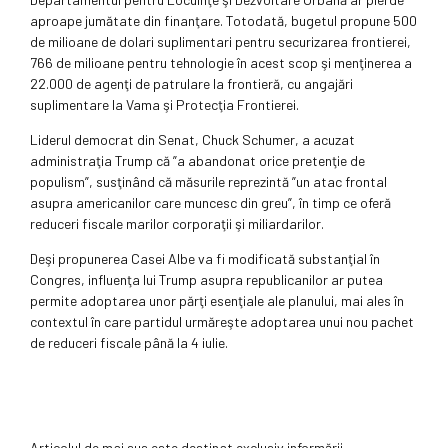
aproape jumătate din finanţare. Totodată, bugetul propune 500
de milioane de dolari suplimentari pentru securizarea frontierei,
766 de milioane pentru tehnologie în acest scop şi menţinerea a
22.000 de agenţi de patrulare la frontieră, cu angajări
suplimentare la Vama şi Protecţia Frontierei.
Liderul democrat din Senat, Chuck Schumer, a acuzat
administraţia Trump că ”a abandonat orice pretenţie de
populism”, susţinând că măsurile reprezintă ”un atac frontal
asupra americanilor care muncesc din greu”, în timp ce oferă
reduceri fiscale marilor corporaţii şi miliardarilor.
Deşi propunerea Casei Albe va fi modificată substanţial în
Congres, influenţa lui Trump asupra republicanilor ar putea
permite adoptarea unor părţi esenţiale ale planului, mai ales în
contextul în care partidul urmăreşte adoptarea unui nou pachet
de reduceri fiscale până la 4 iulie.
Articolul de mai sus este destinat exclusiv informării