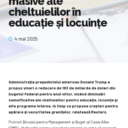
masive ale
cheltuielilor în
educaţie şi locuinţe
4 mai 2025
Administraţia preşedintelui american Donald Trump a
propus vineri o reducere de 163 de miliarde de dolari din
bugetul federal pentru anul viitor, vizând diminuări
semnificative ale cheltuielilor pentru educaţie, locuinţe şi
alte programe interne, în timp ce propune creşteri pentru
apărare şi securitatea graniţelor, relatează Reuters.
Potrivit Biroului pentru Management şi Buget al Casei Albe
(OMB), cheltuielile pentru securitate internă ar urma să crească