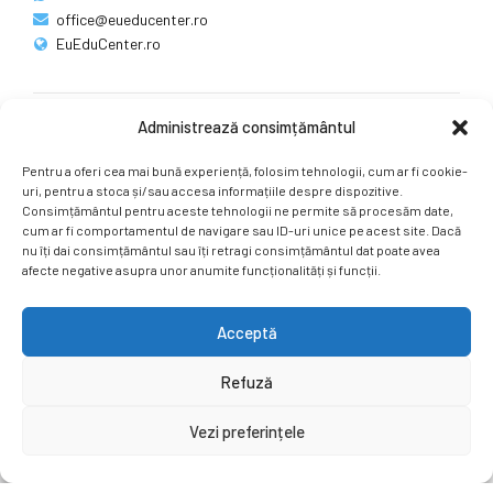
office@eueducenter.ro
EuEduCenter.ro
Administrează consimțământul
Rețele sociale
Pentru a oferi cea mai bună experiență, folosim tehnologii, cum ar fi cookie-
Ne puteți găsi și pe rețelele sociale.
uri, pentru a stoca și/sau accesa informațiile despre dispozitive.
Consimțământul pentru aceste tehnologii ne permite să procesăm date,
cum ar fi comportamentul de navigare sau ID-uri unice pe acest site. Dacă
nu îți dai consimțământul sau îți retragi consimțământul dat poate avea
afecte negative asupra unor anumite funcționalități și funcții.
Acceptă
Copyright by
EuEduCenter.ro
.
Refuză
Prima Pagină
Simpozion Internațional
Revista
Știri
Vezi preferințele
Cont Client
ÎNAPOI SUS