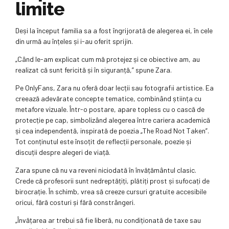
limite
Deși la început familia sa a fost îngrijorată de alegerea ei, în cele
din urmă au înțeles și i-au oferit sprijin.
„Când le-am explicat cum mă protejez și ce obiective am, au
realizat că sunt fericită și în siguranță,” spune Zara.
Pe OnlyFans, Zara nu oferă doar lecții sau fotografii artistice. Ea
creează adevărate concepte tematice, combinând știința cu
metafore vizuale. Într-o postare, apare topless cu o cască de
protecție pe cap, simbolizând alegerea între cariera academică
și cea independentă, inspirată de poezia „The Road Not Taken”.
Tot conținutul este însoțit de reflecții personale, poezie și
discuții despre alegeri de viață.
Zara spune că nu va reveni niciodată în învățământul clasic.
Crede că profesorii sunt nedreptățiți, plătiți prost și sufocați de
birocrație. În schimb, vrea să creeze cursuri gratuite accesibile
oricui, fără costuri și fără constrângeri.
„Învățarea ar trebui să fie liberă, nu condiționată de taxe sau