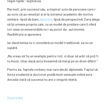
reguli rigide,” explică ea.
Mai mult, prin succesul său, a inspirat sute de persoane care i-
au scris că au renunțat și ei la sistemul academic din motive
similare: lipsă de bani,
epuizare
, lipsă de perspectivă. Zara alege
să își urmeze propria cale, cu un model de predare care îi oferă
tot ceea ce universitățile nu i-au putut da: autonomie,
flexibilitate și apreciere.
Iar dacă lumea nu o consideră un model tradițional, ea nu se
supără.
„Nu vreau să fiu un exemplu pentru toți, ci doar să arăt că poți fi
tu însuți, chiar dacă asta înseamnă să mergi pe un drum diferit.”
Pentru ea, faptele vorbesc mai tare decât diplomele. Faptul că
fosta studentă la doctorat predă lecții senzuale online este
dovada clară că succesul nu are o singură rețetă.
Source link