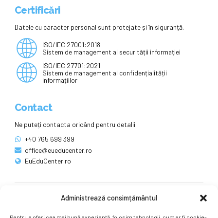
Certificări
Datele cu caracter personal sunt protejate și în siguranță.
ISO/IEC 27001:2018
Sistem de management al securității informației
ISO/IEC 27701:2021
Sistem de management al confidențialității
informațiilor
Contact
Ne puteți contacta oricând pentru detalii.
+40 765 699 399
office@eueducenter.ro
EuEduCenter.ro
Administrează consimțământul
Rețele sociale
Pentru a oferi cea mai bună experiență, folosim tehnologii, cum ar fi cookie-