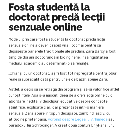
Fosta studentă la
doctorat predă lecții
senzuale online
Modelul prin care fosta studentă la doctorat predă lecții
senzuale online a devenit rapid viral, tocmai pentru că
depăşeşte barierele tradiționale ale predării. Zara Darcy a fost
timp de doi ani doctorandă în bioinginerie, însă rigiditatea
mediului academic au determinat-o să renunțe.
„Chiar și cu un doctorat, aș fi fost tot nepregătită pentru joburi
reale și supracalificată pentru unele de bază”, spune Zara.
Astfel, a decis să se retragă din program și să-și valorifice altfel
cunoștințele. Așa s-a născut ideea de a oferi lecții online cu o
abordare inedită: videoclipuri educative despre concepte
științifice, explicate clar, dar prezentate într-o manieră
senzuală. Zara apare în topuri decupate, zâmbind lasciv, cu
atitudine prietenoasă,
vorbind despre Legea lui Arhimede
sau
paradoxul lui Schrödinger. A creat două conturi OnlyFans, unul