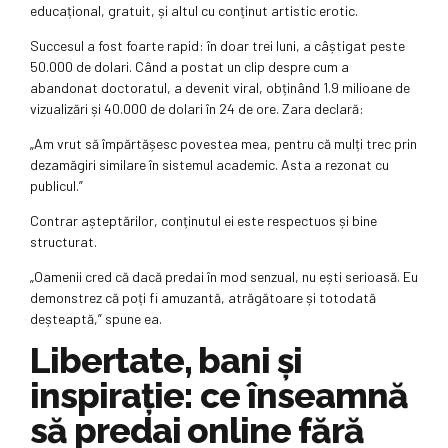
educațional, gratuit, și altul cu conținut artistic erotic.
Succesul a fost foarte rapid: în doar trei luni, a câștigat peste
50.000 de dolari. Când a postat un clip despre cum a
abandonat doctoratul, a devenit viral, obținând 1.9 milioane de
vizualizări și 40.000 de dolari în 24 de ore. Zara declară:
„Am vrut să împărtășesc povestea mea, pentru că mulți trec prin
dezamăgiri similare în sistemul academic. Asta a rezonat cu
publicul.”
Contrar așteptărilor, conținutul ei este respectuos și bine
structurat.
„Oamenii cred că dacă predai în mod senzual, nu ești serioasă. Eu
demonstrez că poți fi amuzantă, atrăgătoare și totodată
deșteaptă,” spune ea.
Libertate, bani și
inspirație: ce înseamnă
să predai online fără