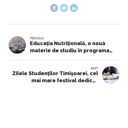
PREVIOUS
Educația Nutrițională, o nouă
materie de studiu în programa
elevilor din clasele primare, din
toamnă. Ar putea fi introdusă şi la
NEXT
liceu
Zilele Studenților Timișoarei, cel
mai mare festival dedicat
tinerilor, a ajuns la cea de-a IV-a
ediție -