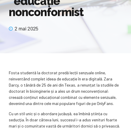
“educaţie”
nonconformist
2 mai 2025
Fosta studentă la doctorat predă lecții senzuale online,
reinventând complet ideea de educație în era digitală. Zara
Darcy, o tânără de 25 de ani din Texas, a renunțat la studiile de
doctorat în bioinginerie și a ales un drum neconvențional:
creează conținut educațional combinat cu elemente senzuale,
devenind una dintre cele mai populare figuri de pe OnlyFans.
Cu un stil unic și o abordare jucăușă, ea îmbină știința cu
seducţia. În doar câteva luni, succesul i-a adus venituri foarte
mari și o comunitate vastă de urmăritori dornici să o privească.