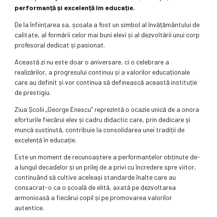
performanță și excelență îm educație.
De la înființarea sa, școala a fost un simbol al învățământului de
calitate, al formării celor mai buni elevi și al dezvoltării unui corp
profesoral dedicat și pasionat.
Această zi nu este doar o aniversare, ci o celebrare a
realizărilor, a progresului continuu și a valorilor educaționale
care au definit și vor continua să definească această instituție
de prestigiu.
Ziua Școlii „George Enescu” reprezintă o ocazie unică de a onora
eforturile fiecărui elev și cadru didactic care, prin dedicare și
muncă susținută, contribuie la consolidarea unei tradiții de
excelență în educație.
Este un moment de recunoaștere a performanțelor obținute de-
a lungul decadelor și un prilej de a privi cu încredere spre viitor,
continuând să cultive aceleași standarde înalte care au
consacrat-o ca o școală de elită, axată pe dezvoltarea
armonioasă a fiecărui copil și pe promovarea valorilor
autentice.