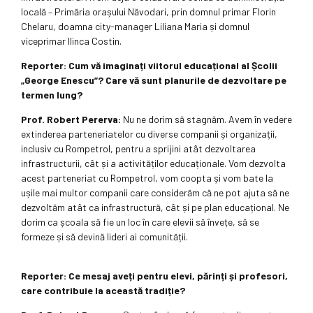
locală – Primăria orașului Năvodari, prin domnul primar Florin
Chelaru, doamna city-manager Liliana Maria și domnul
viceprimar Ilinca Costin.
Reporter:
Cum vă imaginați viitorul educațional al Școlii
„George Enescu”? Care vă sunt planurile de dezvoltare pe
termen lung?
Prof. Robert Pererva:
Nu ne dorim să stagnăm. Avem în vedere
extinderea parteneriatelor cu diverse companii și organizații,
inclusiv cu Rompetrol, pentru a sprijini atât dezvoltarea
infrastructurii, cât și a activităților educaționale. Vom dezvolta
acest parteneriat cu Rompetrol, vom coopta și vom bate la
ușile mai multor companii care considerăm că ne pot ajuta să ne
dezvoltăm atât ca infrastructură, cât și pe plan educațional. Ne
dorim ca școala să fie un loc în care elevii să învețe, să se
formeze și să devină lideri ai comunității.
Reporter:
Ce mesaj aveți pentru elevi, părinți și profesori,
care contribuie la această tradiție?