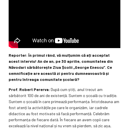
Reporter:
În primul rând, vă mulțumim că ați acceptat
acest interviu! An de an, pe 30 aprilie, comunitatea din
Năvodari sărbătorește Ziua Școlii „George Enescu”. Ce
semnificație are această zi pentru dumneavoastră și
pentru întreaga comunitate școlară?
Prof. Robert Pererva:
După cum știți, anul trecut am
sărbătorit 100 de ani de existență. Suntem o școală cu tradiție.
Suntem o școală în care primează performanța. Întotdeauna am
fost atenți la activitățile pe care le organizăm, iar cadrele
didactice au fost motivate să facă performanță. Celebrăm
performanța de fiecare dată. În fiecare an avem copii care
excelează la nivel național și nu vrem să pierdem, să zic așa,