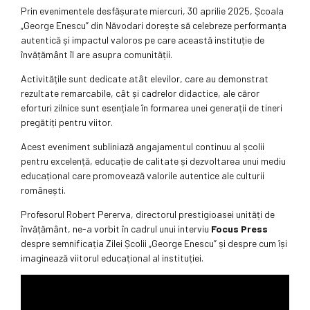
Prin evenimentele desfășurate miercuri, 30 aprilie 2025, Școala
„George Enescu” din Năvodari dorește să celebreze performanța
autentică și impactul valoros pe care această instituție de
învățământ îl are asupra comunității.
Activitățile sunt dedicate atât elevilor, care au demonstrat
rezultate remarcabile, cât și cadrelor didactice, ale căror
eforturi zilnice sunt esențiale în formarea unei generații de tineri
pregătiți pentru viitor.
Acest eveniment subliniază angajamentul continuu al școlii
pentru excelență, educație de calitate și dezvoltarea unui mediu
educațional care promovează valorile autentice ale culturii
românești.
Profesorul Robert Pererva, directorul prestigioasei unități de
învățământ, ne-a vorbit în cadrul unui interviu
Focus Press
despre semnificația Zilei Școlii „George Enescu” și despre cum își
imaginează viitorul educațional al instituției.