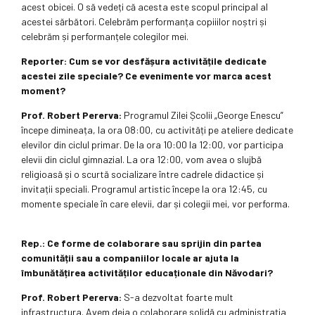
acest obicei. O să vedeți că acesta este scopul principal al
acestei sărbători. Celebrăm performanța copiiilor noștri și
celebrăm și performanțele colegilor mei.
Reporter:
Cum se vor desfășura activitățile dedicate
acestei zile speciale? Ce evenimente vor marca acest
moment?
Prof. Robert Pererva:
Programul Zilei Școlii „George Enescu”
începe dimineața, la ora 08:00, cu activități pe ateliere dedicate
elevilor din ciclul primar. De la ora 10:00 la 12:00, vor participa
elevii din ciclul gimnazial. La ora 12:00, vom avea o slujbă
religioasă și o scurtă socializare între cadrele didactice și
invitații speciali. Programul artistic începe la ora 12:45, cu
momente speciale în care elevii, dar și colegii mei, vor performa.
Rep.: Ce forme de colaborare sau sprijin din partea
comunității sau a companiilor locale ar ajuta la
îmbunătățirea activităților educaționale din Năvodari?
Prof. Robert Pererva:
S-a dezvoltat foarte mult
infrastructura. Avem deja o colaborare solidă cu administrația