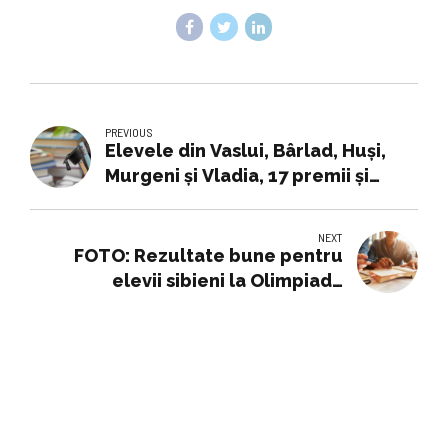
PREVIOUS
Elevele din Vaslui, Bârlad, Huși,
Murgeni și Vladia, 17 premii și
mențiuni la naționalele de
Tehnologii
NEXT
FOTO: Rezultate bune pentru
elevii sibieni la Olimpiada
Națională de Franceză