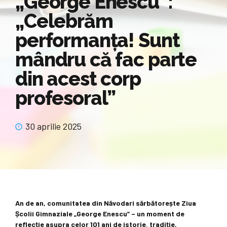
„George Enescu”:
„Celebrăm
performanța! Sunt
mândru că fac parte
din acest corp
profesoral”
30 aprilie 2025
An de an, comunitatea din Năvodari sărbătorește Ziua
Școlii Gimnaziale „George Enescu” – un moment de
reflecție asupra celor 101 ani de istorie
,
tradiție,