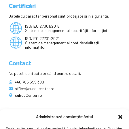
Certificări
Datele cu caracter personal sunt protejate și în siguranță.
ISO/IEC 27001:2018
Sistem de management al securității informației
ISO/IEC 27701:2021
Sistem de management al confidențialității
informațiilor
Contact
Ne puteți contacta oricând pentru detalii.
+40 765 699 399
office@eueducenter.ro
EuEduCenter.ro
Administrează consimțământul
Rețele sociale
Pentru a oferi cea mai bună experiență, folosim tehnologii, cum ar fi cookie-