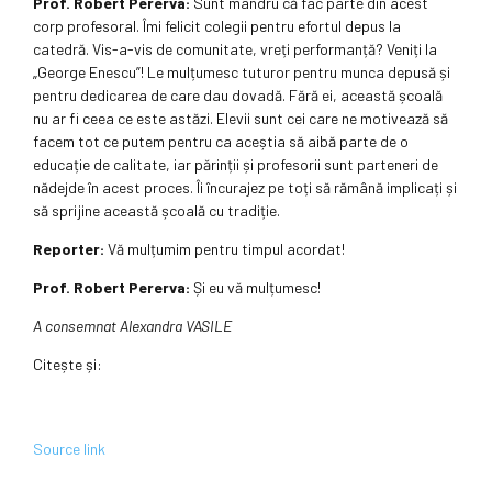
Prof. Robert Pererva:
Sunt mândru că fac parte din acest
corp profesoral. Îmi felicit colegii pentru efortul depus la
catedră. Vis-a-vis de comunitate, vreți performanță? Veniți la
„George Enescu”! Le mulțumesc tuturor pentru munca depusă și
pentru dedicarea de care dau dovadă. Fără ei, această școală
nu ar fi ceea ce este astăzi. Elevii sunt cei care ne motivează să
facem tot ce putem pentru ca aceștia să aibă parte de o
educație de calitate, iar părinții și profesorii sunt parteneri de
nădejde în acest proces. Îi încurajez pe toți să rămână implicați și
să sprijine această școală cu tradiție.
Reporter:
Vă mulțumim pentru timpul acordat!
Prof. Robert Pererva:
Și eu vă mulțumesc!
A consemnat Alexandra VASILE
Citește și:
Source link