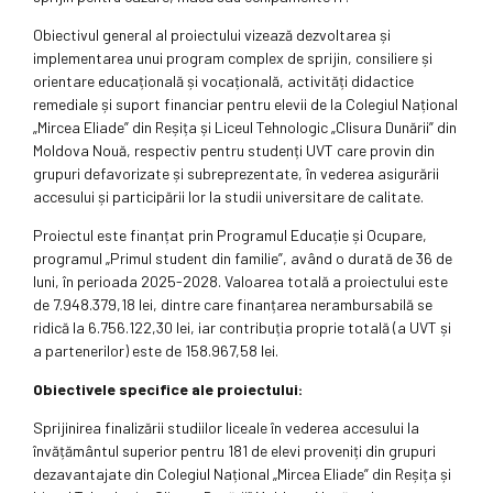
Obiectivul general al proiectului vizează dezvoltarea și
implementarea unui program complex de sprijin, consiliere și
orientare educațională și vocațională, activități didactice
remediale și suport financiar pentru elevii de la Colegiul Național
„Mircea Eliade” din Reșița și Liceul Tehnologic „Clisura Dunării” din
Moldova Nouă, respectiv pentru studenți UVT care provin din
grupuri defavorizate și subreprezentate, în vederea asigurării
accesului și participării lor la studii universitare de calitate.
Proiectul este finanțat prin Programul Educație și Ocupare,
programul „Primul student din familie”, având o durată de 36 de
luni, în perioada 2025-2028. Valoarea totală a proiectului este
de 7.948.379,18 lei, dintre care finanțarea nerambursabilă se
ridică la 6.756.122,30 lei, iar contribuția proprie totală (a UVT și
a partenerilor) este de 158.967,58 lei.
Obiectivele specifice ale proiectului:
Sprijinirea finalizării studiilor liceale în vederea accesului la
învățământul superior pentru 181 de elevi proveniți din grupuri
dezavantajate din Colegiul Național „Mircea Eliade” din Reșița și