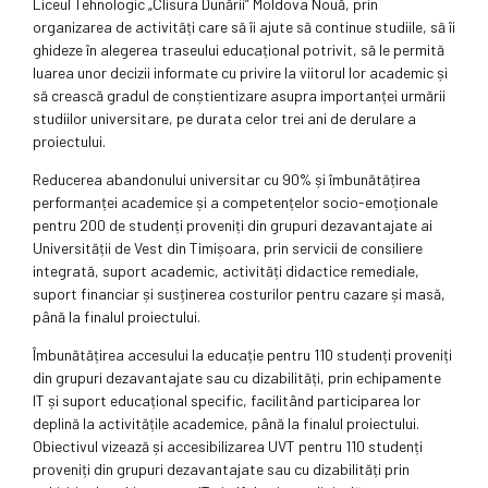
Liceul Tehnologic „Clisura Dunării” Moldova Nouă, prin
organizarea de activități care să îi ajute să continue studiile, să îi
ghideze în alegerea traseului educațional potrivit, să le permită
luarea unor decizii informate cu privire la viitorul lor academic și
să crească gradul de conștientizare asupra importanței urmării
studiilor universitare, pe durata celor trei ani de derulare a
proiectului.
Reducerea abandonului universitar cu 90% și îmbunătățirea
performanței academice și a competențelor socio-emoționale
pentru 200 de studenți proveniți din grupuri dezavantajate ai
Universității de Vest din Timișoara, prin servicii de consiliere
integrată, suport academic, activități didactice remediale,
suport financiar și susținerea costurilor pentru cazare și masă,
până la finalul proiectului.
Îmbunătățirea accesului la educație pentru 110 studenți proveniți
din grupuri dezavantajate sau cu dizabilități, prin echipamente
IT și suport educațional specific, facilitând participarea lor
deplină la activitățile academice, până la finalul proiectului.
Obiectivul vizează și accesibilizarea UVT pentru 110 studenți
proveniți din grupuri dezavantajate sau cu dizabilități prin