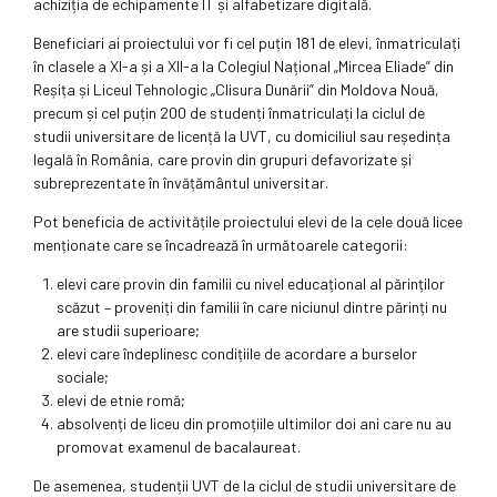
achiziția de echipamente IT și alfabetizare digitală.
Beneficiari ai proiectului vor fi cel puțin 181 de elevi, înmatriculați
în clasele a XI-a și a XII-a la Colegiul Național „Mircea Eliade” din
Reșița și Liceul Tehnologic „Clisura Dunării” din Moldova Nouă,
precum și cel puțin 200 de studenți înmatriculați la ciclul de
studii universitare de licență la UVT, cu domiciliul sau reședința
legală în România, care provin din grupuri defavorizate și
subreprezentate în învățământul universitar.
Pot beneficia de activitățile proiectului elevi de la cele două licee
menționate care se încadrează în următoarele categorii:
elevi care provin din familii cu nivel educațional al părinților
scăzut – proveniți din familii în care niciunul dintre părinți nu
are studii superioare;
elevi care îndeplinesc condițiile de acordare a burselor
sociale;
elevi de etnie romă;
absolvenți de liceu din promoțiile ultimilor doi ani care nu au
promovat examenul de bacalaureat.
De asemenea, studenții UVT de la ciclul de studii universitare de