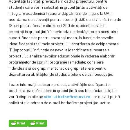
Activități/facilități prevăzute în cadrul proiectului pentru
studenții care vor fi selectați în grupul țintă: activități de
integrare academică în cadrul Săptămânii de inițiere la UVT;
acordarea de subvenții pentru studenți (330 de lei / lună, timp de
18 luni pentru fiecare dintre cei 200 de studenți ce vor fi
selectați în grupul țintă în perioada de desfășurare a acestuia);
suport financiar pentru cazare și masa, în funcție de nevoile
identificate și resursele proiectului; acordarea de echipamente
IT (laptopuri), în funcție de nevoile identificate și resursele
proiectului; analiza nevoilor educaționale în vederea elaborării
programelor de sprijin; programe remediale; consiliere
individuală și de grup; mentorat de grup; ateliere pentru
dezvoltarea abilităților de studiu; ateliere de psihoeducație.
Toate informațiile despre proiect, activitățile desfășurate,
posibilitatea de înscriere în grupul țintă sau beneficiarii eligibili
vor fi disponibile pe
site-ul bethefirst.uvt.ro,
iar detalii pot fi
solicitate la adresa de e-mail bethefirst.project@e-uvt.ro.