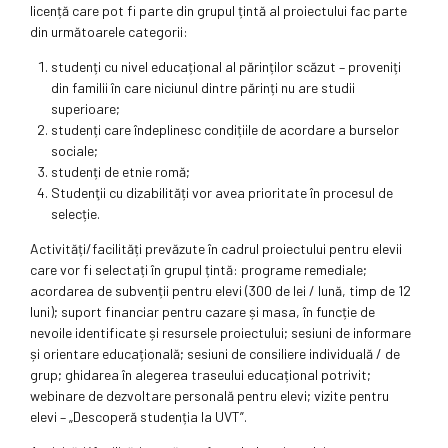
licență care pot fi parte din grupul țintă al proiectului fac parte
din următoarele categorii:
studenți cu nivel educațional al părinților scăzut – proveniți
din familii în care niciunul dintre părinți nu are studii
superioare;
studenți care îndeplinesc condițiile de acordare a burselor
sociale;
studenți de etnie romă;
Studenţii cu dizabilități vor avea prioritate în procesul de
selecție.
Activități/facilități prevăzute în cadrul proiectului pentru elevii
care vor fi selectați în grupul țintă: programe remediale;
acordarea de subvenții pentru elevi (300 de lei / lună, timp de 12
luni); suport financiar pentru cazare și masa, în funcție de
nevoile identificate și resursele proiectului; sesiuni de informare
și orientare educațională; sesiuni de consiliere individuală / de
grup; ghidarea în alegerea traseului educațional potrivit;
webinare de dezvoltare personală pentru elevi; vizite pentru
elevi – „Descoperă studenția la UVT”.