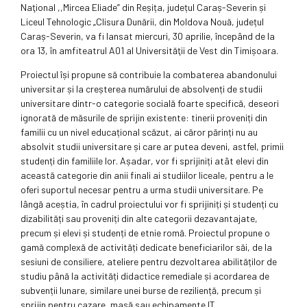
Naţional ,,Mircea Eliade” din Reșița, județul Caraș-Severin și
Liceul Tehnologic „Clisura Dunării, din Moldova Nouă, județul
Caraș-Severin, va fi lansat miercuri, 30 aprilie, începând de la
ora 13, în amfiteatrul A01 al Universităţii de Vest din Timișoara.
Proiectul își propune să contribuie la combaterea abandonului
universitar și la creșterea numărului de absolvenți de studii
universitare dintr-o categorie socială foarte specifică, deseori
ignorată de măsurile de sprijin existente: tinerii proveniți din
familii cu un nivel educațional scăzut, ai căror părinți nu au
absolvit studii universitare și care ar putea deveni, astfel, primii
studenți din familiile lor. Așadar, vor fi sprijiniți atât elevi din
această categorie din anii finali ai studiilor liceale, pentru a le
oferi suportul necesar pentru a urma studii universitare. Pe
lângă aceștia, în cadrul proiectului vor fi sprijiniți și studenți cu
dizabilități sau proveniți din alte categorii dezavantajate,
precum și elevi și studenți de etnie romă. Proiectul propune o
gamă complexă de activități dedicate beneficiarilor săi, de la
sesiuni de consiliere, ateliere pentru dezvoltarea abilităților de
studiu până la activități didactice remediale și acordarea de
subvenții lunare, similare unei burse de reziliență, precum și
sprijin pentru cazare, masă sau echipamente IT.